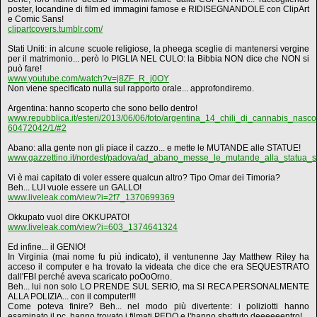
poster, locandine di film ed immagini famose e RIDISEGNANDOLE con ClipArt
e Comic Sans!
clipartcovers.tumblr.com/
Stati Uniti: in alcune scuole religiose, la pheega sceglie di mantenersi vergine
per il matrimonio... però lo PIGLIA NEL CULO: la Bibbia NON dice che NON si
può fare!
www.youtube.com/watch?v=j8ZF_R_j0OY
Non viene specificato nulla sul rapporto orale... approfondiremo.
Argentina: hanno scoperto che sono bello dentro!
www.repubblica.it/esteri/2013/06/06/foto/argentina_14_chili_di_cannabis_nasc
60472042/1/#2
Abano: alla gente non gli piace il cazzo... e mette le MUTANDE alle STATUE!
www.gazzettino.it/nordest/padova/ad_abano_messe_le_mutande_alla_statua_su
Vi è mai capitato di voler essere qualcun altro? Tipo Omar dei Timoria?
Beh... LUI vuole essere un GALLO!
www.liveleak.com/view?i=2f7_1370699369
Okkupato vuol dire OKKUPATO!
www.liveleak.com/view?i=603_1374641324
Ed infine... il GENIO!
In Virginia (mai nome fu più indicato), il ventunenne Jay Matthew Riley ha
acceso il computer e ha trovato la videata che dice che era SEQUESTRATO
dall'FBI perché aveva scaricato poOoOrno.
Beh... lui non solo LO PRENDE SUL SERIO, ma SI RECA PERSONALMENTE
ALLA POLIZIA... con il computer!!!
Come poteva finire? Beh... nel modo più divertente: i poliziotti hanno
esaminato il pc, hanno trovato i filmati PEDO e l'hanno sbattuto deeeeeentro!