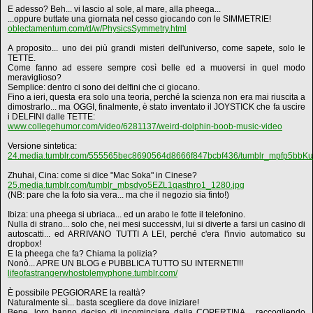
E adesso? Beh... vi lascio al sole, al mare, alla pheega...
...oppure buttate una giornata nel cesso giocando con le SIMMETRIE!
oblectamentum.com/d/w/PhysicsSymmetry.html
A proposito... uno dei più grandi misteri dell'universo, come sapete, solo le
TETTE.
Come fanno ad essere sempre così belle ed a muoversi in quel modo
meraviglioso?
Semplice: dentro ci sono dei delfini che ci giocano.
Fino a ieri, questa era solo una teoria, perché la scienza non era mai riuscita a
dimostrarlo... ma OGGI, finalmente, è stato inventato il JOYSTICK che fa uscire
i DELFINI dalle TETTE:
www.collegehumor.com/video/6281137/weird-dolphin-boob-music-video
Versione sintetica:
24.media.tumblr.com/555565bec8690564d8666f847bcbf436/tumblr_mpfp5bbKu
Zhuhai, Cina: come si dice "Mac Soka" in Cinese?
25.media.tumblr.com/tumblr_mbsdyo5EZL1qasthro1_1280.jpg
(NB: pare che la foto sia vera... ma che il negozio sia finto!)
Ibiza: una pheega si ubriaca... ed un arabo le fotte il telefonino.
Nulla di strano... solo che, nei mesi successivi, lui si diverte a farsi un casino di
autoscatti... ed ARRIVANO TUTTI A LEI, perché c'era l'invio automatico su
dropbox!
E la pheega che fa? Chiama la polizia?
Nonò... APRE UN BLOG e PUBBLICA TUTTO SU INTERNET!!!
lifeofastrangerwhostolemyphone.tumblr.com/
È possibile PEGGIORARE la realtà?
Naturalmente sì... basta scegliere da dove iniziare!
Bene, loro hanno deciso di incominciare dalla COPERTINA... raccogliendo