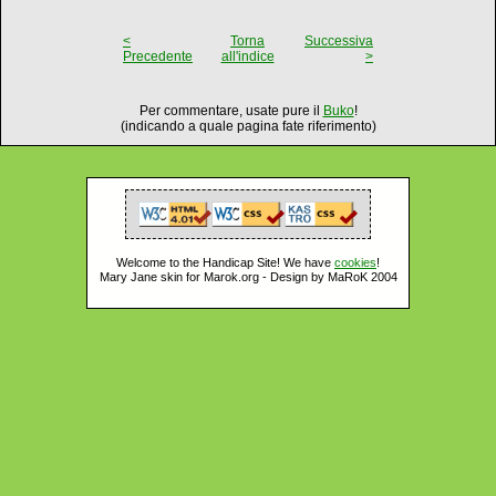
<
Torna
Successiva
Precedente
all'indice
>
Per commentare, usate pure il
Buko
!
(indicando a quale pagina fate riferimento)
Welcome to the Handicap Site! We have
cookies
!
Mary Jane skin for Marok.org - Design by MaRoK 2004