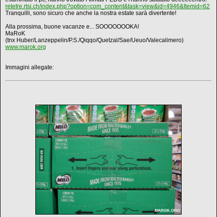
retetre.rtsi.ch/index.php?option=com_content&task=view&id=4946&Itemid=62
Tranquilli, sono sicuro che anche la nostra estate sarà divertente!
Alla prossima, buone vacanze e... SOOOOOOOKA!
MaRoK
(tnx Huber/Lanzeppelin/P.S./Qiqqo/Quetzal/Sae/Ueuo/Valecalimero)
www.marok.org
Immagini allegate: