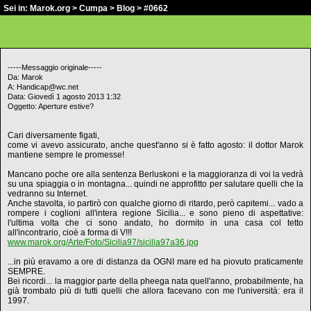
Sei in:
Marok.org
>
Cumpa
>
Blog
> #0662
-----Messaggio originale-----
Da: Marok
A: Handicap@wc.net
Data: Giovedì 1 agosto 2013 1:32
Oggetto: Aperture estive?
Cari diversamente figati,
come vi avevo assicurato, anche quest'anno si è fatto agosto: il dottor Marok
mantiene sempre le promesse!
Mancano poche ore alla sentenza Berluskoni e la maggioranza di voi la vedrà
su una spiaggia o in montagna... quindi ne approfitto per salutare quelli che la
vedranno su Internet.
Anche stavolta, io partirò con qualche giorno di ritardo, però capitemi... vado a
rompere i coglioni all'intera regione Sicilia... e sono pieno di aspettative:
l'ultima volta che ci sono andato, ho dormito in una casa col tetto
all'incontrario, cioè a forma di V!!!
www.marok.org/Arte/Foto/Sicilia97/sicilia97a36.jpg
...in più eravamo a ore di distanza da OGNI mare ed ha piovuto praticamente
SEMPRE.
Bei ricordi... la maggior parte della pheega nata quell'anno, probabilmente, ha
già trombato più di tutti quelli che allora facevano con me l'università: era il
1997.