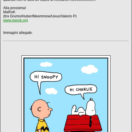
Alla prossima!
MaRoK
(tnx Grumo/Huber/Meemmow/Ueuo/Valerio P)
www.marok.org
Immagini allegate: