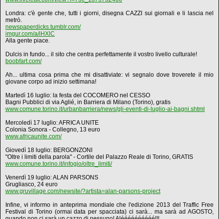
Londra: c'è gente che, tutti i giorni, disegna CAZZI sui giornali e li lascia nel
metrò.
newspaperdicks.tumblr.com/
imgur.com/a/iHXlC
Alla gente piace.
Dulcis in fundo... il sito che centra perfettamente il vostro livello culturale!
boobfart.com/
Ah... ultima cosa prima che mi disattiviate: vi segnalo dove troverete il mio
giovane corpo ad inizio settimana!
Martedì 16 luglio: la festa del COCOMERO nel CESSO
Bagni Pubblici di via Aglié, in Barriera di Milano (Torino), gratis
www.comune.torino.it/urbanbarriera/news/gli-eventi-di-luglio-ai-bagni.shtml
Mercoledì 17 luglio: AFRICA UNITE
Colonia Sonora - Collegno, 13 euro
www.africaunite.com/
Giovedì 18 luglio: BERGONZONI
"Oltre i limiti della parola" - Cortile del Palazzo Reale di Torino, GRATIS
www.comune.torino.it/infogio/oltre_limiti/
Venerdì 19 luglio: ALAN PARSONS
Grugliasco, 24 euro
www.gruvillage.com/newsite/?artista=alan-parsons-project
Infine, vi informo in anteprima mondiale che l'edizione 2013 del Traffic Free
Festival di Torino (ormai data per spacciata) ci sarà... ma sarà ad AGOSTO,
quando non ci sarà un cazzo di nessuno! Aléééééééééé!!!