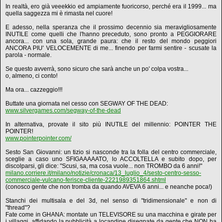
In realtà, ero già veeekkio ed ampiamente fuoricorso, perché era il 1999... ma
quella saggezza mi è rimasta nel cuore!
E adesso, nella speranza che il prossimo decennio sia meravigliosamente
INUTILE come quelli che l'hanno preceduto, sono pronto a PEGGIORARE
ancora... con una sola, grande paura: che il resto del mondo peggiori
ANCORA PIU' VELOCEMENTE di me... finendo per farmi sentire - scusate la
parola - normale.
Se questo avverrà, sono sicuro che sarà anche un po' colpa vostra...
o, almeno, ci conto!
Ma ora... cazzeggio!!!
Buttate una giornata nel cesso con SEGWAY OF THE DEAD:
www.silvergames.com/segway-of-the-dead
In alternativa, provate il sito più INUTILE del millennio: POINTER THE
POINTER!
www.pointerpointer.com/
Sesto San Giovanni: un tizio si nasconde tra la folla del centro commerciale,
sceglie a caso uno SFIGAAAAATO, lo ACCOLTELLA e subito dopo, per
discolparsi, gli dice: "Scusi, sa, ma cosa vuole... non TROMBO da 6 anni!"
milano.corriere.it/milano/notizie/cronaca/13_luglio_4/sesto-centro-sesso-
commerciale-vulcano-ferisce-cliente-2221989351864.shtml
(conosco gente che non tromba da quando AVEVA 6 anni... e neanche poca!)
Stanchi dei multisala e del 3d, nel senso di "tridimensionale" e non di
"thread"?
Fate come in GHANA: montate un TELEVISORE su una macchina e girate per
i villaggi, affidando la pubblicità a locandine disegnate da gente che NON ha