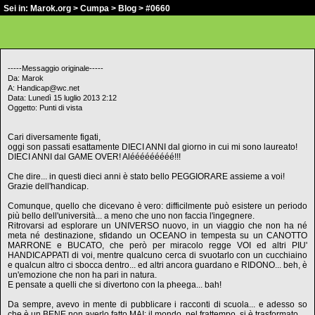
Sei in:
Marok.org
>
Cumpa
>
Blog
> #0660
-----Messaggio originale-----
Da: Marok
A: Handicap@wc.net
Data: Lunedì 15 luglio 2013 2:12
Oggetto: Punti di vista
Cari diversamente figati,
oggi son passati esattamente DIECI ANNI dal giorno in cui mi sono laureato!
DIECI ANNI dal GAME OVER! Alééééééééé!!!
Che dire... in questi dieci anni è stato bello PEGGIORARE assieme a voi!
Grazie dell'handicap.
Comunque, quello che dicevano è vero: difficilmente può esistere un periodo
più bello dell'università... a meno che uno non faccia l'ingegnere.
Ritrovarsi ad esplorare un UNIVERSO nuovo, in un viaggio che non ha né
meta né destinazione, sfidando un OCEANO in tempesta su un CANOTTO
MARRONE e BUCATO, che però per miracolo regge VOI ed altri PIU'
HANDICAPPATI di voi, mentre qualcuno cerca di svuotarlo con un cucchiaino
e qualcun altro ci sbocca dentro... ed altri ancora guardano e RIDONO... beh, è
un'emozione che non ha pari in natura.
E pensate a quelli che si divertono con la pheega... bah!
Da sempre, avevo in mente di pubblicare i racconti di scuola... e adesso so
che è un BENE non averlo fatto MAI: il mondo, nel frattempo, si è trasformato.