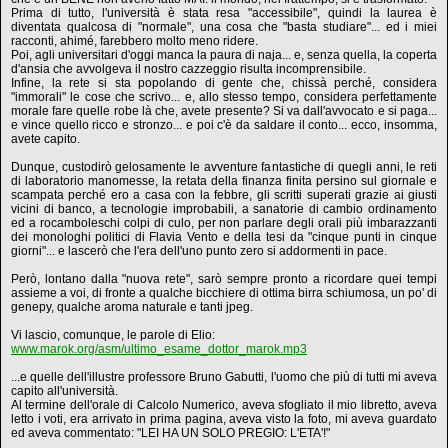
Prima di tutto, l'università è stata resa "accessibile", quindi la laurea è
diventata qualcosa di "normale", una cosa che "basta studiare"... ed i miei
racconti, ahimé, farebbero molto meno ridere.
Poi, agli universitari d'oggi manca la paura di naja... e, senza quella, la coperta
d'ansia che avvolgeva il nostro cazzeggio risulta incomprensibile.
Infine, la rete si sta popolando di gente che, chissà perché, considera
"immorali" le cose che scrivo... e, allo stesso tempo, considera perfettamente
morale fare quelle robe là che, avete presente? Si va dall'avvocato e si paga...
e vince quello ricco e stronzo... e poi c'è da saldare il conto... ecco, insomma,
avete capito.
Dunque, custodirò gelosamente le avventure fantastiche di quegli anni, le reti
di laboratorio manomesse, la retata della finanza finita persino sul giornale e
scampata perché ero a casa con la febbre, gli scritti superati grazie ai giusti
vicini di banco, a tecnologie improbabili, a sanatorie di cambio ordinamento
ed a rocamboleschi colpi di culo, per non parlare degli orali più imbarazzanti
dei monologhi politici di Flavia Vento e della tesi da "cinque punti in cinque
giorni"... e lascerò che l'era dell'uno punto zero si addormenti in pace.
Però, lontano dalla "nuova rete", sarò sempre pronto a ricordare quei tempi
assieme a voi, di fronte a qualche bicchiere di ottima birra schiumosa, un po' di
genepy, qualche aroma naturale e tanti jpeg.
Vi lascio, comunque, le parole di Elio:
www.marok.org/asm/ultimo_esame_dottor_marok.mp3
...e quelle dell'illustre professore Bruno Gabutti, l'uomo che più di tutti mi aveva
capito all'università.
Al termine dell'orale di Calcolo Numerico, aveva sfogliato il mio libretto, aveva
letto i voti, era arrivato in prima pagina, aveva visto la foto, mi aveva guardato
ed aveva commentato: "LEI HA UN SOLO PREGIO: L'ETA'!"