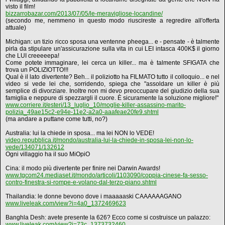
visto il film!
bizzarrobazar.com/2013/07/05/le-meravigliose-locandine/
(secondo me, nemmeno in questo modo riuscireste a regredire all'offerta
attuale)
Michigan: un tizio ricco sposa una ventenne pheega... e - pensate - è talmente
pirla da stipulare un'assicurazione sulla vita in cui LEI intasca 400K$ il giorno
che LUI creeeeepa!
Come potete immaginare, lei cerca un killer... ma è talmente SFIGATA che
trova un POLIZIOTTO!!!
Qual è il lato divertente? Beh... il poliziotto ha FILMATO tutto il colloquio... e nel
video si vede lei che, sorridendo, spiega che "assoldare un killer è più
semplice di divorziare. Inoltre non mi devo preoccupare del giudizio della sua
famiglia e neppure di spezzargli il cuore. È sicuramente la soluzione migliore!"
www.corriere.it/esteri/13_luglio_10/moglie-killer-assassino-marito-
polizia_49ae15c2-e94e-11e2-a2a0-aaafeae20fe9.shtml
(ma andare a puttane come tutti, no?)
Australia: lui la chiede in sposa... ma lei NON lo VEDE!
video.repubblica.it/mondo/australia-lui-la-chiede-in-sposa-lei-non-lo-
vede/134071/132612
Ogni villaggio ha il suo MiOpiO
Cina: il modo più divertente per finire nei Darwin Awards!
www.tgcom24.mediaset.it/mondo/articoli/1103090/coppia-cinese-fa-sesso-
contro-finestra-si-rompe-e-volano-dal-terzo-piano.shtml
Thailandia: le donne bevono dove i maaaaaski CAAAAAAGANO
www.liveleak.com/view?i=4a0_1372469623
Banghla Desh: avete presente la 626? Ecco come si costruisce un palazzo:
www.liveleak.com/view?i=73c_1373732460