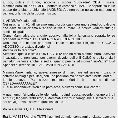
E poi, dulcis in fundo, siccome il signor "TuoPadre" ODIA il mare,
MammaMarok mi ha SEMPRE portato in vacanza al MARE, e soprattutto in un
paese della Liguria chiamato LAIGUEGLIA... non so se ne avete mai sentito
parlare, ci fanno della buona musica.
Io ADORAVO Laigueglia.
Nei mitici anni 70, affittavamo una piccola casa con uno splendido balcone
che dava su un cinema all'aperto in riva al mare... e potevo vedermi tutti gli
spettacoli gratis.
Come MammaMarok, anch'io adoravo alla follia la cultura, soprattutto se
prendeva la forma di BUD SPENCER e TERENCE HILL.
Una sera, pur di non perdermi il finale di un loro film, mi ero CAGATO
ADDOSSO... era stato divertente!
Perché ve lo racconto?
Semplice: quella è stata L'UNICA VOLTA che ho visto MammaMarok davvero
incazzata... e non tanto per avermi dovuto pulire il CULO e buttare via i
pantaloni (e forse anche la sedia), quanto perché, al signor "TuoPadre", Bud
Spencer e Terence Hill PIACEVANO UN CASINO!
MammaMarok, intanto, aveva smesso di insegnare ed aveva iniziato a
scrivere antologie per i licei, con uno pseudonimo particolare: Alberta Martini.
Io le dicevo: "Ma cazzo, mamma, Martini è il nome di un
OSPEDAAAAAAAALE!"
E lei mi rispondeva: "Non dire parolacce, o diventi come Tuo Padre!"
A quei tempi (si parla delle elementari, quindi epoca recente... erano già gli
anni '80) leggevo tantissimo, e MammaMarok mi incoraggiava a scrivere: "Dai,
sei bravo, prova a scrivere qualcosa di tuo..."
Poi le è arrivata QUELLA telefonata.
Era la MAESTRA: lei e TUTTI i genitori dei miei compagni di classe avevano