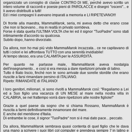
organizzato un consiglio di classe CONTRO DI ME, perché avevo scritto un
intero volume di racconti e poesie pieni di PAROLACCE e disegni "osceni"... e
li avevo distribuiti a tutti!
Ed i miei compagni li avevano imparati a memoria e LI RIPETEVANO!!!
Di fronte alla maestra, MammaMarok, seria, mi aveva detto che erano cose
che non si facevano... ma in realtà in privato sorrideva.
Forse è stata quella l'ULTIMA VOLTA che lei ed il signor "TuoPadre" sono stati
intimamente d'accordo su qualcosa.
Subito dopo, hanno divorziato.
Da allora, non ho mai più visto MammaMarok incazzata... ce ne capitavano di
tutti i colori e lei affrontava TUTTO con una serenità invidiabile!
Al tempo stesso, era una CALAMITA per le ASSURDITÀ.
Per quanto ne parlasse male, MammaMarok aveva nostalgia
dell'insegnamento... e così si era messa a dare ripetizioni private di latino.
Tutto è filato liscio, finché non le sono arrivate due sorelle stordite che erano
riuscite a farsi rimandare persino di ITALIANO.
Ripeto: RIMANDATE di ITALIANO!
I loro genitori, milionari, si sono rivolti a MammaMarok così: "Regaliamo a Lei
ed a Suo figlio una vacanza di UN MESE al mare nella nostra villa in
CALABRIA, se nel frattempo vorrà dare ripetizioni alle nostre figliole!"
Grazie a quel paese da sogno che si chiama Rossano, MammaMarok è
riuscita a farmi definitivamente innamorare del mare.
E anche del meridione d'Italia.
Di entrambe le cose, il signor "TuoPadre" non si è mai dato pace... peccato.
Da allora, MammaMarok sembrava quasi contenta di quel figlio che le dava
una mano a scrivere i suoi libri col computer e prendeva sempre 7 in latino e