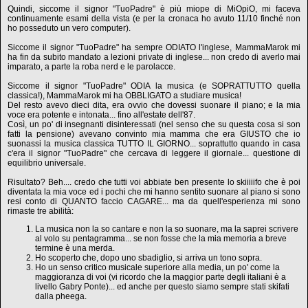
Quindi, siccome il signor "TuoPadre" è più miope di MiOpiO, mi faceva
continuamente esami della vista (e per la cronaca ho avuto 11/10 finché non
ho posseduto un vero computer).
Siccome il signor "TuoPadre" ha sempre ODIATO l'inglese, MammaMarok mi
ha fin da subito mandato a lezioni private di inglese... non credo di averlo mai
imparato, a parte la roba nerd e le parolacce.
Siccome il signor "TuoPadre" ODIA la musica (e SOPRATTUTTO quella
classica!), MammaMarok mi ha OBBLIGATO a studiare musica!
Del resto avevo dieci dita, era ovvio che dovessi suonare il piano; e la mia
voce era potente e intonata... fino all'estate dell'87.
Così, un po' di insegnanti disinteressati (nel senso che su questa cosa si son
fatti la pensione) avevano convinto mia mamma che era GIUSTO che io
suonassi la musica classica TUTTO IL GIORNO... soprattutto quando in casa
c'era il signor "TuoPadre" che cercava di leggere il giornale... questione di
equilibrio universale.
Risultato? Beh.... credo che tutti voi abbiate ben presente lo skiiiiifo che è poi
diventata la mia voce ed i pochi che mi hanno sentito suonare al piano si sono
resi conto di QUANTO faccio CAGARE... ma da quell'esperienza mi sono
rimaste tre abilità:
La musica non la so cantare e non la so suonare, ma la saprei scrivere
al volo su pentagramma... se non fosse che la mia memoria a breve
termine è una merda.
Ho scoperto che, dopo uno sbadiglio, si arriva un tono sopra.
Ho un senso critico musicale superiore alla media, un po' come la
maggioranza di voi (vi ricordo che la maggior parte degli italiani è a
livello Gabry Ponte)... ed anche per questo siamo sempre stati skifati
dalla pheega.