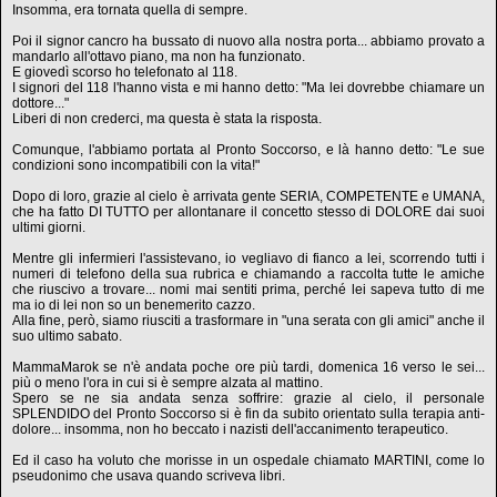
Insomma, era tornata quella di sempre.
Poi il signor cancro ha bussato di nuovo alla nostra porta... abbiamo provato a
mandarlo all'ottavo piano, ma non ha funzionato.
E giovedì scorso ho telefonato al 118.
I signori del 118 l'hanno vista e mi hanno detto: "Ma lei dovrebbe chiamare un
dottore..."
Liberi di non crederci, ma questa è stata la risposta.
Comunque, l'abbiamo portata al Pronto Soccorso, e là hanno detto: "Le sue
condizioni sono incompatibili con la vita!"
Dopo di loro, grazie al cielo è arrivata gente SERIA, COMPETENTE e UMANA,
che ha fatto DI TUTTO per allontanare il concetto stesso di DOLORE dai suoi
ultimi giorni.
Mentre gli infermieri l'assistevano, io vegliavo di fianco a lei, scorrendo tutti i
numeri di telefono della sua rubrica e chiamando a raccolta tutte le amiche
che riuscivo a trovare... nomi mai sentiti prima, perché lei sapeva tutto di me
ma io di lei non so un benemerito cazzo.
Alla fine, però, siamo riusciti a trasformare in "una serata con gli amici" anche il
suo ultimo sabato.
MammaMarok se n'è andata poche ore più tardi, domenica 16 verso le sei...
più o meno l'ora in cui si è sempre alzata al mattino.
Spero se ne sia andata senza soffrire: grazie al cielo, il personale
SPLENDIDO del Pronto Soccorso si è fin da subito orientato sulla terapia anti-
dolore... insomma, non ho beccato i nazisti dell'accanimento terapeutico.
Ed il caso ha voluto che morisse in un ospedale chiamato MARTINI, come lo
pseudonimo che usava quando scriveva libri.