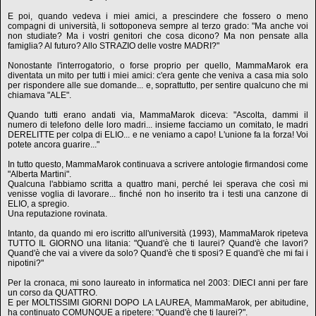
E poi, quando vedeva i miei amici, a prescindere che fossero o meno
compagni di università, li sottoponeva sempre al terzo grado: "Ma anche voi
non studiate? Ma i vostri genitori che cosa dicono? Ma non pensate alla
famiglia? Al futuro? Allo STRAZIO delle vostre MADRI?"
Nonostante l'interrogatorio, o forse proprio per quello, MammaMarok era
diventata un mito per tutti i miei amici: c'era gente che veniva a casa mia solo
per rispondere alle sue domande... e, soprattutto, per sentire qualcuno che mi
chiamava "ALE".
Quando tutti erano andati via, MammaMarok diceva: "Ascolta, dammi il
numero di telefono delle loro madri... insieme facciamo un comitato, le madri
DERELITTE per colpa di ELIO... e ne veniamo a capo! L'unione fa la forza! Voi
potete ancora guarire..."
In tutto questo, MammaMarok continuava a scrivere antologie firmandosi come
"Alberta Martini".
Qualcuna l'abbiamo scritta a quattro mani, perché lei sperava che così mi
venisse voglia di lavorare... finché non ho inserito tra i testi una canzone di
ELIO, a spregio.
Una reputazione rovinata.
Intanto, da quando mi ero iscritto all'università (1993), MammaMarok ripeteva
TUTTO IL GIORNO una litania: "Quand'è che ti laurei? Quand'è che lavori?
Quand'è che vai a vivere da solo? Quand'è che ti sposi? E quand'è che mi fai i
nipotini?"
Per la cronaca, mi sono laureato in informatica nel 2003: DIECI anni per fare
un corso da QUATTRO.
E per MOLTISSIMI GIORNI DOPO LA LAUREA, MammaMarok, per abitudine,
ha continuato COMUNQUE a ripetere: "Quand'è che ti laurei?".