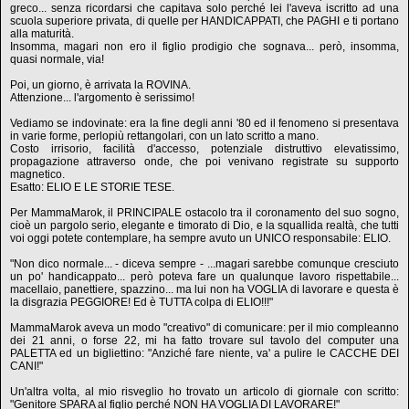
greco... senza ricordarsi che capitava solo perché lei l'aveva iscritto ad una
scuola superiore privata, di quelle per HANDICAPPATI, che PAGHI e ti portano
alla maturità.
Insomma, magari non ero il figlio prodigio che sognava... però, insomma,
quasi normale, via!
Poi, un giorno, è arrivata la ROVINA.
Attenzione... l'argomento è serissimo!
Vediamo se indovinate: era la fine degli anni '80 ed il fenomeno si presentava
in varie forme, perlopiù rettangolari, con un lato scritto a mano.
Costo irrisorio, facilità d'accesso, potenziale distruttivo elevatissimo,
propagazione attraverso onde, che poi venivano registrate su supporto
magnetico.
Esatto: ELIO E LE STORIE TESE.
Per MammaMarok, il PRINCIPALE ostacolo tra il coronamento del suo sogno,
cioè un pargolo serio, elegante e timorato di Dio, e la squallida realtà, che tutti
voi oggi potete contemplare, ha sempre avuto un UNICO responsabile: ELIO.
"Non dico normale... - diceva sempre - ...magari sarebbe comunque cresciuto
un po' handicappato... però poteva fare un qualunque lavoro rispettabile...
macellaio, panettiere, spazzino... ma lui non ha VOGLIA di lavorare e questa è
la disgrazia PEGGIORE! Ed è TUTTA colpa di ELIO!!!"
MammaMarok aveva un modo "creativo" di comunicare: per il mio compleanno
dei 21 anni, o forse 22, mi ha fatto trovare sul tavolo del computer una
PALETTA ed un bigliettino: "Anziché fare niente, va' a pulire le CACCHE DEI
CANI!"
Un'altra volta, al mio risveglio ho trovato un articolo di giornale con scritto:
"Genitore SPARA al figlio perché NON HA VOGLIA DI LAVORARE!"