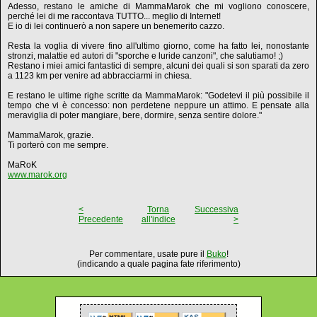
Adesso, restano le amiche di MammaMarok che mi vogliono conoscere,
perché lei di me raccontava TUTTO... meglio di Internet!
E io di lei continuerò a non sapere un benemerito cazzo.
Resta la voglia di vivere fino all'ultimo giorno, come ha fatto lei, nonostante
stronzi, malattie ed autori di "sporche e luride canzoni", che salutiamo! ;)
Restano i miei amici fantastici di sempre, alcuni dei quali si son sparati da zero
a 1123 km per venire ad abbracciarmi in chiesa.
E restano le ultime righe scritte da MammaMarok: "Godetevi il più possibile il
tempo che vi è concesso: non perdetene neppure un attimo. E pensate alla
meraviglia di poter mangiare, bere, dormire, senza sentire dolore."
MammaMarok, grazie.
Ti porterò con me sempre.
MaRoK
www.marok.org
<
Torna
Successiva
Precedente
all'indice
>
Per commentare, usate pure il
Buko
!
(indicando a quale pagina fate riferimento)