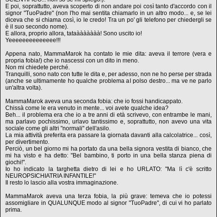
E poi, soprattutto, aveva scoperto di non andare poi così tanto d'accordo con il
signor "TuoPadre" (non l'ho mai sentita chiamarlo in un altro modo... e, se lei
diceva che si chiama così, io le credo! Tra un po' gli telefono per chiedergli se
è il suo secondo nome).
E allora, proprio allora, tataààààààà! Sono uscito io!
Yeeeeeeeeeeeeee!!!
Appena nato, MammaMarok ha contato le mie dita: aveva il terrore (vera e
propria fobia!) che io nascessi con un dito in meno.
Non mi chiedete perché.
Tranquilli, sono nato con tutte le dita e, per adesso, non ne ho perse per strada
(anche se ultimamente ho qualche problema al polso destro... ma ve ne parlo
un'altra volta).
MammaMarok aveva una seconda fobia: che io fossi handicappato.
Chissà come le era venuto in mente... voi avete qualche idea?
Beh... il problema era che io a tre anni di età scrivevo, con entrambe le mani,
ma parlavo pochissimo, urlavo tantissimo e, soprattutto, non avevo una vita
sociale come gli altri "normali" dell'asilo.
La mia attività preferita era passare la giornata davanti alla calcolatrice... così,
per divertimento.
Perciò, un bel giorno mi ha portato da una bella signora vestita di bianco, che
mi ha visto e ha detto: "Bel bambino, ti porto in una bella stanza piena di
giochi!".
Io ho indicato la targhetta dietro di lei e ho URLATO: "Ma lì c'è scritto
NEUROPSICHIATRIA INFANTILE!"
Il resto lo lascio alla vostra immaginazione.
MammaMarok aveva una terza fobia, la più grave: temeva che io potessi
assomigliare in QUALUNQUE modo al signor "TuoPadre", di cui vi ho parlato
prima.