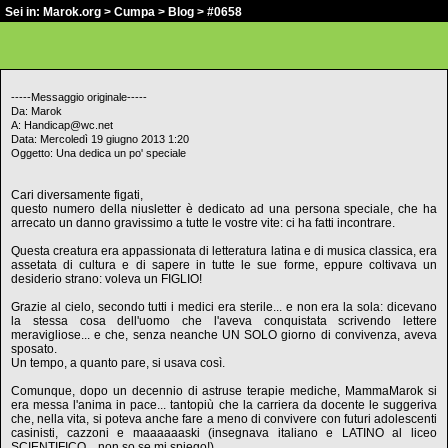
Sei in:
Marok.org
>
Cumpa
>
Blog
> #0658
-----Messaggio originale-----
Da: Marok
A: Handicap@wc.net
Data: Mercoledì 19 giugno 2013 1:20
Oggetto: Una dedica un po' speciale
Cari diversamente figati,
questo numero della niusletter è dedicato ad una persona speciale, che ha
arrecato un danno gravissimo a tutte le vostre vite: ci ha fatti incontrare.
Questa creatura era appassionata di letteratura latina e di musica classica, era
assetata di cultura e di sapere in tutte le sue forme, eppure coltivava un
desiderio strano: voleva un FIGLIO!
Grazie al cielo, secondo tutti i medici era sterile... e non era la sola: dicevano
la stessa cosa dell'uomo che l'aveva conquistata scrivendo lettere
meravigliose... e che, senza neanche UN SOLO giorno di convivenza, aveva
sposato.
Un tempo, a quanto pare, si usava così.
Comunque, dopo un decennio di astruse terapie mediche, MammaMarok si
era messa l'anima in pace... tantopiù che la carriera da docente le suggeriva
che, nella vita, si poteva anche fare a meno di convivere con futuri adolescenti
casinisti, cazzoni e maaaaaaski (insegnava italiano e LATINO al liceo
SCIENTIFICO... non so se mi spiego!).