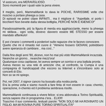
Vi assicuro, era MERAVIGLIOSO.
Sono momenti per i quali vale la pena vivere.
Il meglio, però, MammaMarok lo dava le POCHE, RARISSIME volte che
riuscivo a portare pheega a casa.
Di episodi ne potrei citare INFINITI... ma il migliore è: "Aspettate, vi porto i
bicchieri! Non bevete dalla stessa bottiglia, PERCHÉ NON È IGIENICO!"
Paradossalmente, più la figura di merda era agghiacciante, meno la pheega
mi skifava... ogni volta, dovevo davvero essere ME STESSO per essere
mandato affankulo!
E poi c'erano i commenti a posteriori sulle ragazze che le facevo conoscere.
Quello che mi è rimasto nel cuore è: "Almeno fossero GIOVANI, potrebbero
avere speranza di cambiare... ma così..."
Dalla fine degli anni '80, dicevo, non ho mai più visto MammaMarok incazzata.
Neanche un giorno... neanche mezz'ora!
Qualunque cosa capitasse, lei aveva sempre un sorriso e una battuta pronta.
Aveva messo su una rete di amicizie che, al confronto, la Cumpa è una
compagnia di handicappati che escono su Internet e s'incontrano solo ai
concerti di Elio.
Non so se mi spiego.
Poi, nel 2007, il signor cancro ha bussato alla nostra porta.
Era la prima volta e siamo riusciti a fare finta di non essere in casa: chemio,
operazione, ri-chemio ed il problema sembrava risolto.
MammaMarok continuava a vivere felice: si era abbonata a Torino Spiritualità,
senza sapere che in programma c'era... ELIO!!!
Trascrivo il suo commento, testuali parole: "NON SOLO MI HA ROVINATO UN
FIGLIO, MA MI ROVINA PURE TORINO SPIRITUALITÀ!"