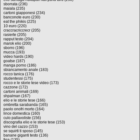
sborrata (236)
maiala (235)
cartoni giapponesi (234)
banconote euro (230)
eat the phikis (225)
10 euro (220)
craccracriccrecr (205)
rasierte (205)
rapput testo (204)
marok elio (200)
sborro (196)
mucca (193)
video hards (190)
goatse (187)
manga porno (186)
sbiancamento anale (183)
rocco tanica (176)
studentessi (175)
rocco e le storie tese video (173)
cazzone (172)
cartoni animati (169)
shpalman (167)
elio e le storie tese (166)
ombretta sarabanda (165)
paolo onofri morto (164)
lince domestica (160)
culo pallavoliste (156)
discografia elio e le storie tese (153)
vino del cazzo (153)
se squirti ti sposo (145)
banane giganti testo (136)
figa (135)