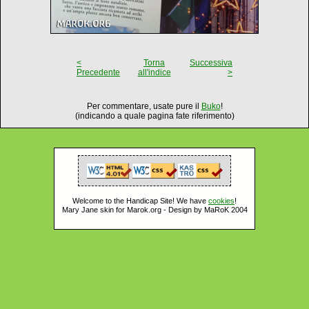
<
Torna
Successiva
Precedente
all'indice
>
Per commentare, usate pure il
Buko
!
(indicando a quale pagina fate riferimento)
Welcome to the Handicap Site! We have
cookies
!
Mary Jane skin for Marok.org - Design by MaRoK 2004