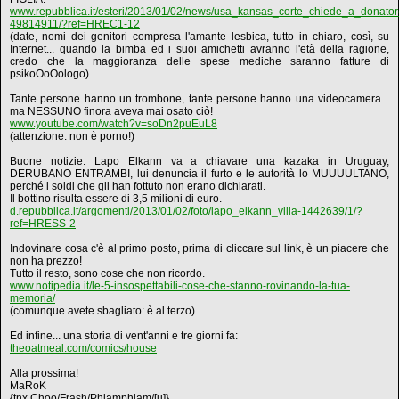
www.repubblica.it/esteri/2013/01/02/news/usa_kansas_corte_chiede_a_donat
49814911/?ref=HREC1-12
(date, nomi dei genitori compresa l'amante lesbica, tutto in chiaro, così, su
Internet... quando la bimba ed i suoi amichetti avranno l'età della ragione,
credo che la maggioranza delle spese mediche saranno fatture di
psikoOoOologo).
Tante persone hanno un trombone, tante persone hanno una videocamera...
ma NESSUNO finora aveva mai osato ciò!
www.youtube.com/watch?v=soDn2puEuL8
(attenzione: non è porno!)
Buone notizie: Lapo Elkann va a chiavare una kazaka in Uruguay,
DERUBANO ENTRAMBI, lui denuncia il furto e le autorità lo MUUUULTANO,
perché i soldi che gli han fottuto non erano dichiarati.
Il bottino risulta essere di 3,5 milioni di euro.
d.repubblica.it/argomenti/2013/01/02/foto/lapo_elkann_villa-1442639/1/?
ref=HRESS-2
Indovinare cosa c'è al primo posto, prima di cliccare sul link, è un piacere che
non ha prezzo!
Tutto il resto, sono cose che non ricordo.
www.notipedia.it/le-5-insospettabili-cose-che-stanno-rovinando-la-tua-
memoria/
(comunque avete sbagliato: è al terzo)
Ed infine... una storia di vent'anni e tre giorni fa:
theoatmeal.com/comics/house
Alla prossima!
MaRoK
{tnx Choo/Frash/Phlamphlam/[u]}