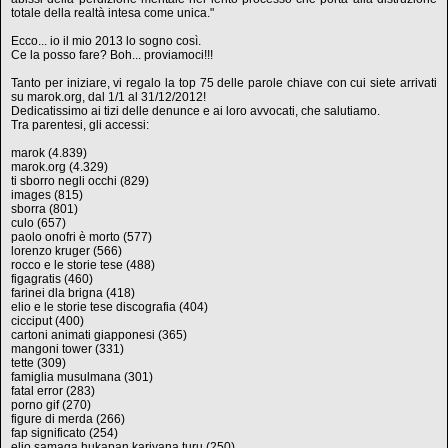
totale della realtà intesa come unica."
Ecco... io il mio 2013 lo sogno così.
Ce la posso fare? Boh... proviamoci!!!
Tanto per iniziare, vi regalo la top 75 delle parole chiave con cui siete arrivati
su marok.org, dal 1/1 al 31/12/2012!
Dedicatissimo ai tizi delle denunce e ai loro avvocati, che salutiamo.
Tra parentesi, gli accessi:
marok (4.839)
marok.org (4.329)
ti sborro negli occhi (829)
images (815)
sborra (801)
culo (657)
paolo onofri è morto (577)
lorenzo kruger (566)
rocco e le storie tese (488)
figagratis (460)
farinei dla brigna (418)
elio e le storie tese discografia (404)
cicciput (400)
cartoni animati giapponesi (365)
mangoni tower (331)
tette (309)
famiglia musulmana (301)
fatal error (283)
porno gif (270)
figure di merda (266)
fap significato (254)
elio samaga hukapan kariyana turu (250)