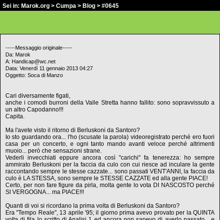
Sei in:
Marok.org
>
Cumpa
>
Blog
> #0645
-----Messaggio originale-----
Da: Marok
A: Handicap@wc.net
Data: Venerdì 11 gennaio 2013 04:27
Oggetto: Soca di Manzo
Cari diversamente figati,
anche i comodi burroni della Valle Stretta hanno fallito: sono sopravvissuto a
un altro Capodanno!!!
Capita.
Ma l'avete visto il ritorno di Berluskoni da Santoro?
Io sto guardando ora... l'ho (scusate la parola) videoregistrato perché ero fuori
casa per un concerto, e ogni tanto mando avanti veloce perché altrimenti
muoio... però che sensazioni strane.
Vederli invecchiati eppure ancora così "carichi" fa tenerezza: ho sempre
ammirato Berluskoni per la faccia da culo con cui riesce ad inculare la gente
raccontando sempre le stesse cazzate... sono passati VENT'ANNI, la faccia da
culo è LA STESSA, sono sempre le STESSE CAZZATE ed alla gente PIACE!
Certo, per non fare figure da pirla, molta gente lo vota DI NASCOSTO perché
SI VERGOGNA... ma PIACE!!!
Quanti di voi si ricordano la prima volta di Berluskoni da Santoro?
Era "Tempo Reale", 13 aprile '95; il giorno prima avevo provato per la QUINTA
volta di fila lo scritto di Analisi 1 ed ancora non sapevo di averlo passato... e