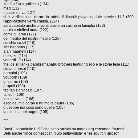
fap fap fap significato (134)
meg (132)
massimo riva (127)
si è verificato un errore in adobe® flash® player update service 11.3 r300.
l'applicazione verrà chiusa. (124)
sarà capitato anche a voi di avere un casino in famiglia (123)
paola cortellesi nuda (122)
come gli area (121)
del meglio del nostro meglio (120)
succhia cazzi (118)
shit happens (117)
alan magnetti (114)
bukkake (114)
venerdì 12 (114)
the los sri lanka parakramabahu brothers featuring elio e le storie tese (111)
stefano nosei (110)
pompini (109)
youporn (109)
gif porno (108)
propoli (108)
fap fap significato (107)
fat troll (106)
tette al vento (106)
esco dal mio corpo e ho molta paura (105)
giuseppe ma cosa sono quelle (105)
la minchia nel pugno (105)
***
Bravi... soprattutto i 193 che sono arrivati su marok.org cercando "mucca".
Belli anche "lince domestica", "culo pallavoliste" e "se squirti ti sposo".