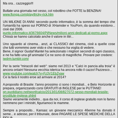
Ma ora... cazzeggio!!!
Buttate una giornata nel cesso, col robottino che FOTTE la BENZINA!
www.flonga.com/play/tricky-rick.htm
UN MILIONE DI ANNI: secondo punto informatico, è la somma del tempo che
l'umanità ha speso sui PORNO di XHamster e YouPorn, da quando esistono...
cioè dal 2006.
punto-informatico.it/3676604/PI/News/milioni-anni-dedicati-al-porno.aspx
Chissà se hanno calcolato anche il valore in litri...
Uno sguardo al cinema... anzi, ai CLASSICI del cinema, cioè a quelle cose
che tutti vorremmo aver visto e che nessuno ha voglia di vedere.
Bene, il signor Gustaf Mantel ha selezionato i migliori secondi di ogni classico,
e ne ha fatto una gif animata! Ce ne sono di magnifiche. Provare per credere:
iwdrm.tumblr.com/
Per la serie "miracoli del web": siamo nel 2013 e "Calci in pancia alla troia" è
ancora onlain! Nessuna vecchia isterica ha ancora rotto il cazzo! Pazzesco...
www.youtube.com/watch?v=Fz3V1EbZyaw
Ce la farà il nostro eroe ad arrivare al 2014?
A proposito di Brasile: l'anno prossimo ci sono i mondiali... e Belo Horizonte si
prepara, organizzando corsi GRATUITI di INGLESE per le PUTTANE!
qn.quotidiano.net/sport/calcio/2013/01/08/827072-sesso-mondiali-brasile-
prostitute-inglese.shtml
Siamo veramente indietro... qua da noi, il corso di inglese gratuito non lo fanno
nemmeno per i ministri, figuriamoci le mamme.
Sempre a proposito... Kansas: un giovane meccanico 46enne ha donato il
seme... e adesso, per il tribunale, deve PAGARE LE SPESE MEDICHE DELLA
FIGLIA.