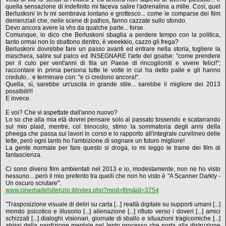
quella sensazione di indefinito mi faceva salire l'adrenalina a mille. Così, quel
Berluskoni in tv mi sembrava lontano e grottesco... come le comparse dei film
demenziali che, nelle scene di pathos, fanno cazzate sullo sfondo.
Devo ancora avere la vhs da qualche parte... forse.
Comunque, io dico che Berluskoni sbaglia a perdere tempo con la politica,
tanto ormai non lo sbattono dentro, è veeekkio, cazzo gli frega?
Berluskoni dovrebbe fare un passo avanti ed entrare nella storia, togliere la
maschera, salire sul palco ed INSEGNARE l'arte del goatse: "come prendere
per il culo per vent'anni di fila un Paese di rincoglioniti e vivere felici!";
raccontare in prima persona tutte le volte in cui ha detto palle e gli hanno
creduto... e terminare con: "e ci credono ancora!".
Quella, sì, sarebbe un'uscita in grande stile... sarebbe il migliore dei 2013
possibili!!!
E invece.
E voi? Che vi aspettate dall'anno nuovo?
Lo so che alla mia età dovrei pensare solo al passato tossendo e scatarrando
sul mio plaid, mentre, col binocolo, stimo la sommatoria degli anni della
pheega che passa sui lavori in corso e lo rapporto all'integrale curvilineo delle
tette, però ogni tanto ho l'ambizione di sognare un futuro migliore!
La gente normale per fare questo si droga, io mi leggo le trame dei film di
fantascienza.
Ci sono diversi film ambientati nel 2013 e io, modestamente, non ne ho visto
nessuno... però il mio preferito tra quelli che non ho visto è "A Scanner Darkly -
Un oscuro scrutare".
www.cinemadelsilenzio.it/index.php?mod=film&id=3754
"Trasposizione visuale di deliri su carta [...] realtà digitale su supporti umani [...]
mondo psicotico e illusorio [...] alienazione [...] rifiuto verso i doveri [...] amici
schizzati [...] dialoghi visionari, giornate di sballo e situazioni tragicomiche [...]
abissi della perdizione mentale nel lento processo che porta alla distruzione