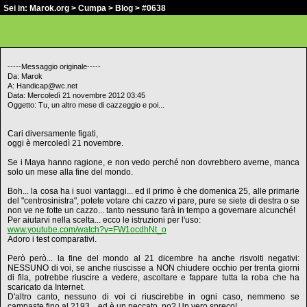
Sei in:
Marok.org
>
Cumpa
>
Blog
> #0638
-----Messaggio originale-----
Da: Marok
A: Handicap@wc.net
Data: Mercoledì 21 novembre 2012 03:45
Oggetto: Tu, un altro mese di cazzeggio e poi...
Cari diversamente figati,
oggi è mercoledì 21 novembre.
Se i Maya hanno ragione, e non vedo perché non dovrebbero averne, manca
solo un mese alla fine del mondo.
Boh... la cosa ha i suoi vantaggi... ed il primo è che domenica 25, alle primarie
del "centrosinistra", potete votare chi cazzo vi pare, pure se siete di destra o se
non ve ne fotte un cazzo... tanto nessuno farà in tempo a governare alcunché!
Per aiutarvi nella scelta... ecco le istruzioni per l'uso:
www.youtube.com/watch?v=FW1ocdhNt_o
Adoro i test comparativi.
Però però... la fine del mondo al 21 dicembre ha anche risvolti negativi:
NESSUNO di voi, se anche riuscisse a NON chiudere occhio per trenta giorni
di fila, potrebbe riuscire a vedere, ascoltare e fappare tutta la roba che ha
scaricato da Internet.
D'altro canto, nessuno di voi ci riuscirebbe in ogni caso, nemmeno se
campaste fino al 2193... ed è un peccato, no? Un vero spreco!