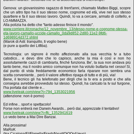
Genova: un giovanissimo ragazzo di trent'anni, chiamato Matteo Biggi, scopre
che un altro tipo ha il suo stesso nome, cognome ed età, vive nel suo stesso
quartiere e fa il suo stesso lavoro. Quindi, lo va a cercare, armato di coltello, e
LO AMMAZZA.
Alla polizia ha detto che "tanto adesso finisce il mondo".
www.corriere.it/cronache/12_novembre_13/stesso-nome-e-cognome-stessa-
eta-lavoro-camallo-uccide-camallo_0da9d852-2d80-11e2-9fd6-
1d698914d372.shtml
(Marok di Asti: tranquillo, ti voglio bene)
(e pure a quello dei Litfiba).
Tecnologia: un signore è molto affezionato alla sua vecchia tv a tubo
catodico... e devo dire che lo capisco, anche la mia è così e non ho
assolutamente cazzi di cambiarla, finché funziona. Be', la sua non andava più
tanto bene, ma il nostro amico comunque non ha voluto buttarla nel cesso! Sì,
dal punto di vista freddamente economico farla riparare non sembra una
scelta conveniente... però il valore affettivo ripaga di tutto e di più, via!
Bene, il tecnico gli ha telefonato per dirgli che la tv era a posto e che alla
consegna avrebbe provveduto lui stesso. Quindi, ha caricato la tv sul furgone,
l'ha portata dal cliente e...
www.liveleak.com/view?i=794_1353021956
(attenzione: non è porno)
Ed infine... sport e spettacolo!
Forse non entrerà nei Darwin Awards... però dai, apprezzate il tentativo!
www.liveleak.com/view?i=ffc_1352941619
Lo vedo bene a Mai Dire Banzai.
Alla prossima!
MaRoK
(tnx Cicalona/El/Flanella/Frash/Nxurt/QiQQo/Ueuo)