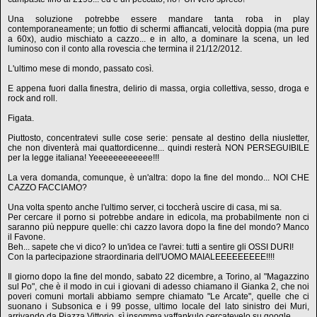
Una soluzione potrebbe essere mandare tanta roba in play
contemporaneamente; un fottio di schermi affiancati, velocità doppia (ma pure
a 60x), audio mischiato a cazzo... e in alto, a dominare la scena, un led
luminoso con il conto alla rovescia che termina il 21/12/2012.
L'ultimo mese di mondo, passato così.
E appena fuori dalla finestra, delirio di massa, orgia collettiva, sesso, droga e
rock and roll.
Figata.
Piuttosto, concentratevi sulle cose serie: pensate al destino della niusletter,
che non diventerà mai quattordicenne... quindi resterà NON PERSEGUIBILE
per la legge italiana! Yeeeeeeeeeeee!!!
La vera domanda, comunque, è un'altra: dopo la fine del mondo... NOI CHE
CAZZO FACCIAMO?
Una volta spento anche l'ultimo server, ci toccherà uscire di casa, mi sa.
Per cercare il porno si potrebbe andare in edicola, ma probabilmente non ci
saranno più neppure quelle: chi cazzo lavora dopo la fine del mondo? Manco
il Favone.
Beh... sapete che vi dico? Io un'idea ce l'avrei: tutti a sentire gli OSSI DURI!
Con la partecipazione straordinaria dell'UOMO MAIALEEEEEEEEE!!!!
Il giorno dopo la fine del mondo, sabato 22 dicembre, a Torino, al "Magazzino
sul Po", che è il modo in cui i giovani di adesso chiamano il Gianka 2, che noi
poveri comuni mortali abbiamo sempre chiamato "Le Arcate", quelle che ci
suonano i Subsonica e i 99 posse, ultimo locale del lato sinistro dei Muri,
arrivando da Piazza Vittorio, sì insomma vaffankulo cercatevelo su google.