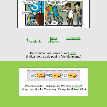
<
Torna
Successiva
Precedente
all'indice
>
Per commentare, usate pure il
Buko
!
(indicando a quale pagina fate riferimento)
Welcome to the Handicap Site! We have
cookies
!
Mary Jane skin for Marok.org - Design by MaRoK 2004