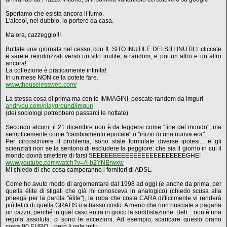
Speriamo che esista ancora il fumo.
L'alcool, nel dubbio, lo porterò da casa.
Ma ora, cazzeggio!!!
Buttate una giornata nel cesso, con IL SITO INUTILE DEI SITI INUTILI: cliccate
e sarete reindirizzati verso un sito inutile, a random, e poi un altro e un altro
ancora!
La collezione è praticamente infinita!
In un mese NON ce la potete fare.
www.theuselessweb.com/
La stessa cosa di prima ma con le IMMAGINI, pescate random da imgur!
andryou.com/playground/imgur/
(dei sociologi potrebbero passarci le nottate)
Secondo alcuni, il 21 dicembre non è da leggersi come "fine del mondo", ma
semplicemente come "cambiamento epocale" o "inizio di una nuova era".
Per circoscrivere il problema, sono state formulate diverse ipotesi... e gli
scienziati non se la sentono di escludere la peggiore: che sia il giorno in cui il
mondo dovrà smettere di farsi SEEEEEEEEEEEEEEEEEEEEEEEGHE!
www.youtube.com/watch?v=A-b2YNErwxw
Mi chiedo di che cosa camperanno i fornitori di ADSL.
Come ho avuto modo di argomentare dal 1998 ad oggi (e anche da prima, per
quella élite di sfigati che già mi conosceva in analogico) (chiedo scusa alla
pheega per la parola "élite"), la roba che costa CARA difficilmente vi renderà
più felici di quella GRATIS o a basso costo. A meno che non riusciate a pagarla
un cazzo, perché in quel caso entra in gioco la soddisfazione. Beh... non è una
regola assoluta: ci sono le eccezioni. Ad esempio, scaricare questo brano
costa 80 EURO... però li vale tutti: