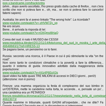
pop-x.bandcamp.com/track/ontra
(ehm... dopo averlo ascoltato, l'ho preso gratis dalla cache di firefox... non c'era
scritto che non si poteva fare e... oh, ma... se non si poteva fare lo cancello!
fatemi sapere)
Australia: tre anni fa vi avevo linkato "The wrong hole". La ricordate?
www.youtube.com/watch?v=-zHVW7Zy_vg
Ne ero sicuro.
Bene... è arrivata la risposta di lei:
www.youtube.com/watch?v=rOXQmvl8HaQ
Corea del sud: è nato il MUSEO dei CESSI!
www.repubblica.it/esteri/2012/11/14/foto/corea_del_sud_in_mostra_l_arte_della_t
46648683/1/?ref=HRESS-13
Se pagano bene, un pensierino ce lo farei.
Russia: secondo una ricerca, è il Paese in cui è più stimolante la vita "on the
road".
Non sono tanto le condizioni climatiche o la povertà a fare la differenza...
quanto il sistema di guida innovativo adottato dalla maggioranza della
popolazione:
www.youtube.com/watch?v=AXz4P6EpX3s
(quel video ha fatto quasi TRE MILIONI di accessi in DIECI giorni... però!)
(attenzione: non è porno)
Firenze: una mamma organizza la festa di compleanno del suo bimbo in
un'OSTERIA, mette le candeline nella torta, le accende... e, pensate un po'...
una candelina era un PETARDO!
firenze.repubblica.it/cronaca/2012/11/17/news/petardo_nella_torta_di_compl
46823073/
Quante mamme in tribunale, quanti GAGNI all'ospedale... che ne dite? Fa
Darwin Awards? Secondo me sì: la discendenza si interrompe!