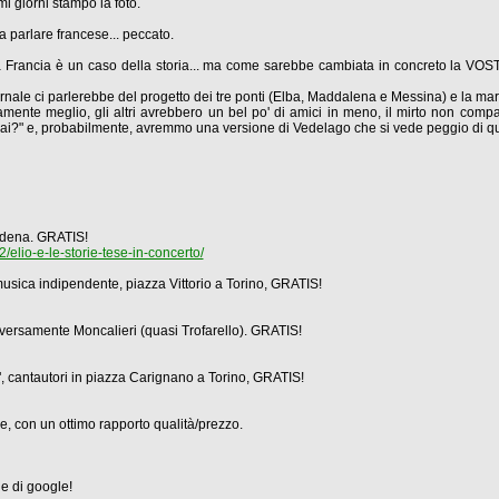
mi giorni stampo la foto.
a parlare francese... peccato.
a Francia è un caso della storia... ma come sarebbe cambiata in concreto la VOSTR
rnale ci parlerebbe del progetto dei tre ponti (Elba, Maddalena e Messina) e la marme
mente meglio, gli altri avrebbero un bel po' di amici in meno, il mirto non com
ai?" e, probabilmente, avremmo una versione di Vedelago che si vede peggio di q
Modena. GRATIS!
lio-e-le-storie-tese-in-concerto/
musica indipendente, piazza Vittorio a Torino, GRATIS!
diversamente Moncalieri (quasi Trofarello). GRATIS!
", cantautori in piazza Carignano a Torino, GRATIS!
, con un ottimo rapporto qualità/prezzo.
e di google!