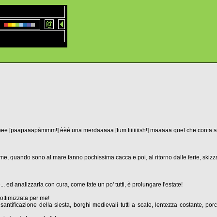
 [paapaaapàmmm!] èèè una merdaaaaa [tum tiiiiiiish!] maaaaa quel che conta so
e me, quando sono al mare fanno pochissima cacca e poi, al ritorno dalle ferie, sk
. ed analizzarla con cura, come fate un po' tutti, è prolungare l'estate!
ottimizzata per me!
santificazione della siesta, borghi medievali tutti a scale, lentezza costante, por