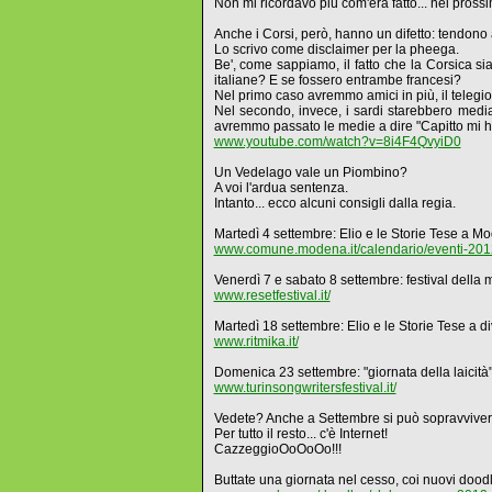
Non mi ricordavo più com'era fatto... nei prossi
Anche i Corsi, però, hanno un difetto: tendono 
Lo scrivo come disclaimer per la pheega.
Be', come sappiamo, il fatto che la Corsica si
italiane? E se fossero entrambe francesi?
Nel primo caso avremmo amici in più, il telegio
Nel secondo, invece, i sardi starebbero media
avremmo passato le medie a dire "Capitto mi h
www.youtube.com/watch?v=8i4F4QvyiD0
Un Vedelago vale un Piombino?
A voi l'ardua sentenza.
Intanto... ecco alcuni consigli dalla regia.
Martedì 4 settembre: Elio e le Storie Tese a 
www.comune.modena.it/calendario/eventi-2012/e
Venerdì 7 e sabato 8 settembre: festival della 
www.resetfestival.it/
Martedì 18 settembre: Elio e le Storie Tese a 
www.ritmika.it/
Domenica 23 settembre: "giornata della laicità
www.turinsongwritersfestival.it/
Vedete? Anche a Settembre si può sopravvivere
Per tutto il resto... c'è Internet!
CazzeggioOoOoOo!!!
Buttate una giornata nel cesso, coi nuovi doodl