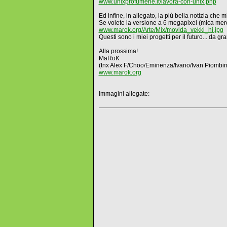
www.unixprofumerie.it/lavora-con-unix.php
Ed infine, in allegato, la più bella notizia che 
Se volete la versione a 6 megapixel (mica merda
www.marok.org/Arte/Mix/movida_vekki_hi.jpg
Questi sono i miei progetti per il futuro... da g
Alla prossima!
MaRoK
(tnx Alex F/Choo/Eminenza/Ivano/Ivan Piombi
www.marok.org
Immagini allegate: