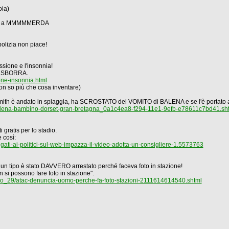
oia)
he va a MMMMMERDA
 polizia non piace!
sione e l'insonnia!
 la SBORRA.
ne-insonnia.html
n so più che cosa inventare)
mith è andato in spiaggia, ha SCROSTATO del VOMITO di BALENA e se l'è portato 
-balena-bambino-dorset-gran-bretagna_0a1c4ea8-f294-11e1-9efb-e78611c7bd41.sh
i gratis per lo stadio.
e così:
s-negati-ai-politici-sul-web-impazza-il-video-adotta-un-consigliere-1.5573763
 un tipo è stato DAVVERO arrestato perché faceva foto in stazione!
on si possono fare foto in stazione".
sto_29/atac-denuncia-uomo-perche-fa-foto-stazioni-2111614614540.shtml