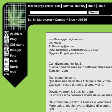
Marok.org
Farinei
Elio
Cumpa
Inutility
Buko
Links
Sei in:
Marok.org
>
Cumpa
>
Blog
> #0629
Archivio
Blog
-----Messaggio originale-----
Da: Marok
Chi siamo
A: Handicap@wc.net
Data: Domenica 2 settembre 2012 17:22
Disegni
Oggetto: Progetti per il futuro
Foto
Perle
Cari diversamente figati,
Storie
questa domenicaaaaaa in setteeeembreeeeeeee
Zum zum zum.
Voci
Dai, momento serio.
Quest'email è dedicata a tutti quelli che, com
Capisco il vostro dramma, vi sono vicino.
Dovete vedere i lati positivi, però.
La vostra cacca conserva ricordi delle vacanze..
Oh, comunque, cazzo: la Corsica è veramente 
Mare caldo, niente lavoro, divieto di pianura, 
SOLEEEEEEEEEE!!!