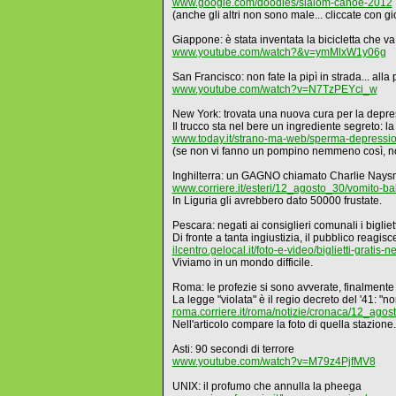
www.google.com/doodles/slalom-canoe-2012
(anche gli altri non sono male... cliccate con gi
Giappone: è stata inventata la bicicletta c
www.youtube.com/watch?&v=ymMlxW1y06g
San Francisco: non fate la pipì in strada... alla
www.youtube.com/watch?v=N7TzPEYci_w
New York: trovata una nuova cura per la depres
Il trucco sta nel bere un ingrediente segreto:
www.today.it/strano-ma-web/sperma-depressio
(se non vi fanno un pompino nemmeno così, no
Inghilterra: un GAGNO chiamato Charlie Nays
www.corriere.it/esteri/12_agosto_30/vomito
In Liguria gli avrebbero dato 50000 frustate.
Pescara: negati ai consiglieri comunali i bigliett
Di fronte a tanta ingiustizia, il pubblico reagisc
ilcentro.gelocal.it/foto-e-video/biglietti-grati
Viviamo in un mondo difficile.
Roma: le profezie si sono avverate, finalmente
La legge "violata" è il regio decreto del '41: "n
roma.corriere.it/roma/notizie/cronaca/12_ago
Nell'articolo compare la foto di quella stazione.
Asti: 90 secondi di terrore
www.youtube.com/watch?v=M79z4PjfMV8
UNIX: il profumo che annulla la pheega