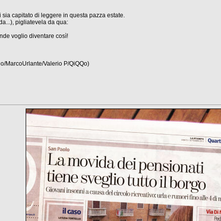
mi sia capitato di leggere in questa pazza estate.
...), pigliatevela da qua:
rande voglio diventare così!
no/MarcoUrlante/Valerio P/QiQQo)