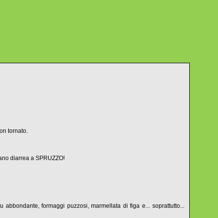
n tornato.
izzano diarrea a SPRUZZO!
cu abbondante, formaggi puzzosi, marmellata di figa e... soprattutto...