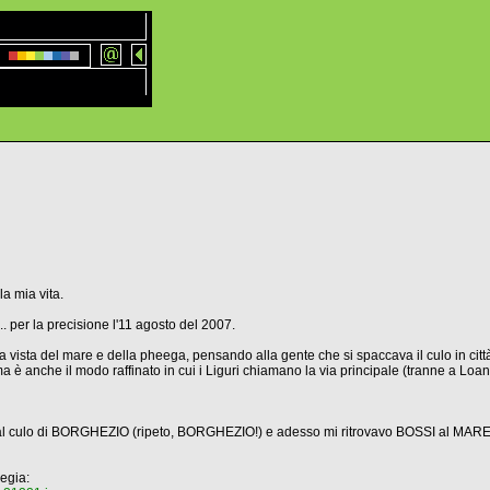
a mia vita.
.. per la precisione l'11 agosto del 2007.
 vista del mare e della pheega, pensando alla gente che si spaccava il culo in citt
ma è anche il modo raffinato in cui i Liguri chiamano la via principale (tranne a Loa
to al culo di BORGHEZIO (ripeto, BORGHEZIO!) e adesso mi ritrovavo BOSSI al MARE
regia: