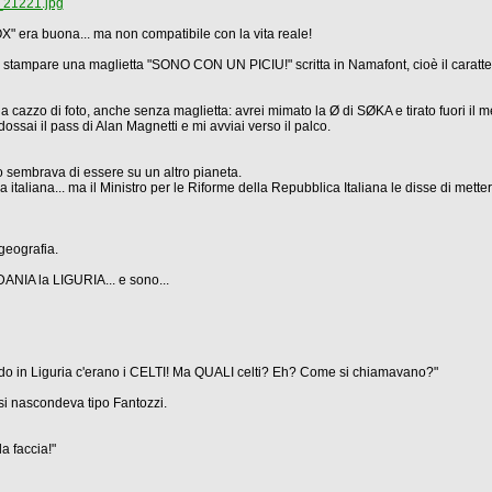
_21221.jpg
" era buona... ma non compatibile con la vita reale!
to stampare una maglietta "SONO CON UN PICIU!" scritta in Namafont, cioè il caratte
 la cazzo di foto, anche senza maglietta: avrei mimato la Ø di SØKA e tirato fuori il 
dossai il pass di Alan Magnetti e mi avviai verso il palco.
vo sembrava di essere su un altro pianeta.
taliana... ma il Ministro per le Riforme della Repubblica Italiana le disse di mette
eografia.
DANIA la LIGURIA... e sono...
ando in Liguria c'erano i CELTI! Ma QUALI celti? Eh? Come si chiamavano?"
 si nascondeva tipo Fantozzi.
a faccia!"