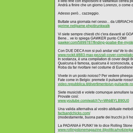
Il lieto fine con esplosioni e vaffankuli centra pe
Andrà a finire che un giorno Lorenzo, o come d
Adesso però... cazzeggio.
Buttate una giornata nel cesso... da UBRIACHI
gprime.net/game.php/drunkwalk
Vi siete sempre chiesti chi c'era davanti al G
Bene... ve lo spiega GAWKER punto COM!
gawker.com/5899787/finding-goatse-the-myster
Con DUE DECA non si può andar via! Ve lo dice
www.rockit.it/883-max-pezzali-cover-compilat
In sostanza, è una compilation di cover degli 88
Qualcuna è famosa, qualcuna è sconosciuta, 
Roba da far rivoltare nel costume di Eurodisney
Vivete in un posto noioso? Per vedere pheega a
Fate come in Belgio: premete il pulsante rosso
video.repubblica.it/divertimento/un-pulsante-
Siete musicisti e volete comunque annullare 
Provate così:
www.youtube.com/watch?v=WhbBYLB90U0
Una valida alternativa al vostro abituale meto
factsandchicks.com/
(modestamente, buona parte dei trucchi js li ho i
La PADANIA è PUNK! Ve lo dice Rolling Stone
www.rollingstonemagazine.it/politica/notizie/