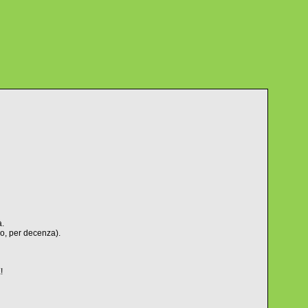
à.
no, per decenza).
!