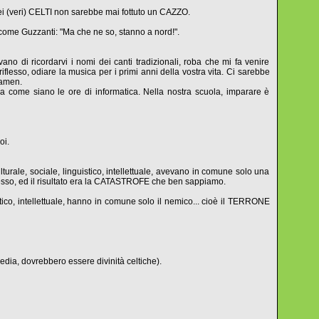
dei (veri) CELTI non sarebbe mai fottuto un CAZZO.
o come Guzzanti: "Ma che ne so, stanno a nord!".
ano di ricordarvi i nomi dei canti tradizionali, roba che mi fa venire
iflesso, odiare la musica per i primi anni della vostra vita. Ci sarebbe
 amen.
 a come siano le ore di informatica. Nella nostra scuola, imparare è
oi.
turale, sociale, linguistico, intellettuale, avevano in comune solo una
esso, ed il risultato era la CATASTROFE che ben sappiamo.
tico, intellettuale, hanno in comune solo il nemico... cioè il TERRONE
dia, dovrebbero essere divinità celtiche).