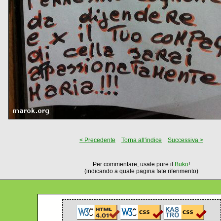
< Precedente
Torna all'indice
Successiva >
Per commentare, usate pure il
Buko
!
(indicando a quale pagina fate riferimento)