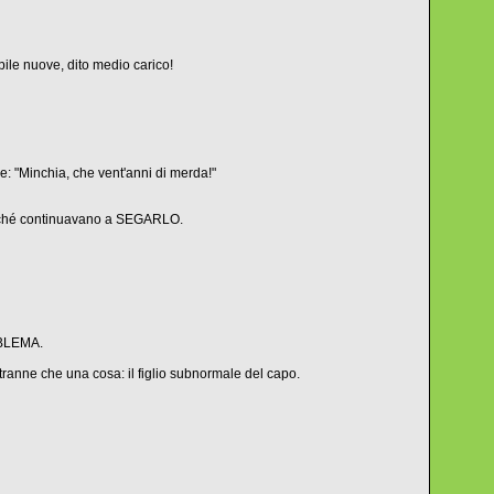
pile nuove, dito medio carico!
: "Minchia, che vent'anni di merda!"
à perché continuavano a SEGARLO.
OBLEMA.
ranne che una cosa: il figlio subnormale del capo.