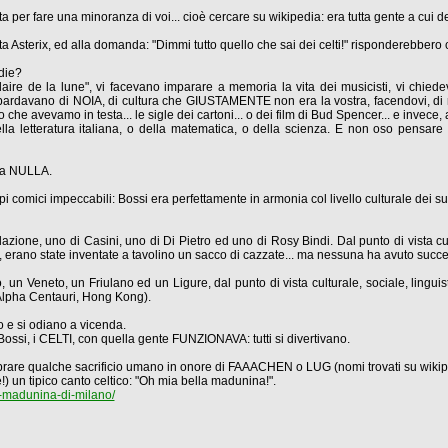
a per fare una minoranza di voi... cioè cercare su wikipedia: era tutta gente a cui 
lta Asterix, ed alla domanda: "Dimmi tutto quello che sai dei celti!" risponderebber
die?
aire de la lune", vi facevano imparare a memoria la vita dei musicisti, vi chiedev
 bombardavano di NOIA, di cultura che GIUSTAMENTE non era la vostra, facendovi, di r
he avevamo in testa... le sigle dei cartoni... o dei film di Bud Spencer... e invece,
lla letteratura italiana, o della matematica, o della scienza. E non oso pensare
eva NULLA.
mpi comici impeccabili: Bossi era perfettamente in armonia col livello culturale dei su
azione, uno di Casini, uno di Di Pietro ed uno di Rosy Bindi. Dal punto di vista cul
erano state inventate a tavolino un sacco di cazzate... ma nessuna ha avuto succ
n Veneto, un Friulano ed un Ligure, dal punto di vista culturale, sociale, linguis
Alpha Centauri, Hong Kong).
ro e si odiano a vicenda.
ossi, i CELTI, con quella gente FUNZIONAVA: tutti si divertivano.
ebrare qualche sacrificio umano in onore di FAAACHEN o LUG (nomi trovati su wikipe
!) un tipico canto celtico: "Oh mia bella madunina!".
-madunina-di-milano/