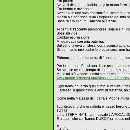
Ero pronto.
Avevo il dito medio lucido... ma la mano fermis
Ero freddo e razionale.
Avrei avuto una sola possibilità di scattare la f
Messa a fuoco fissa sulla lunghezza del mio bra
Bossi si era seduto... ancora più facile.
Accentuai l'accento piemontese, sorrisi e gli di
Bossi mi vide.
Cambiò espressione.
Mi guardava con aria paterna.
Sul serio, aveva gli stessi occhi sconsolati d
Sì, ogni tanto mio padre lo dice ancora, non ha
Ebbene, in quel momento, di fronte a quegli occ
Per la cronaca, Bossi non disse assolutamente n
Se avesse avuto il tempo di esprimersi, sicuram
Ma io fui più veloce: scattai e corsi via, riden
www.marok.org/Arte/Foto/Alassio2007/alassio
Ogni tanto, riguardo quella foto: è venuta tutto 
E adesso, a quasi cinque anni di distanza, ho
Come nella Matassa di Ficarra e Picone, nulla 
Tutti dicevano che era idiota e mezzo terrone..
TUTTI!
Li ha STERMINATI, ha innescato L'APOCALISS
E a quelli che ce l'hanno DURO l'ha messo
Figata.