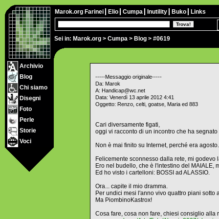
Marok.org
Farinei
Elio
Cumpa
Inutility
Buko
Links
Sei in:
Marok.org
>
Cumpa
>
Blog
> #0619
Archivio
Blog
-----Messaggio originale-----
Da: Marok
Chi siamo
A: Handicap@wc.net
Data: Venerdì 13 aprile 2012 4:41
Disegni
Oggetto: Renzo, celti, goatse, Maria ed 883
Foto
Perle
Cari diversamente figati,
Storie
oggi vi racconto di un incontro che ha segnato l
Voci
Non è mai finito su Internet, perché era agosto.
Felicemente sconnesso dalla rete, mi godevo la
Ero nel budello, che è l'intestino del MAIALE, 
Ed ho visto i cartelloni: BOSSI ad ALASSIO.
Ora... capite il mio dramma.
Per undici mesi l'anno vivo quattro piani sot
Ma PiombinoKastrox!
Cosa fare, cosa non fare, chiesi consiglio alla 