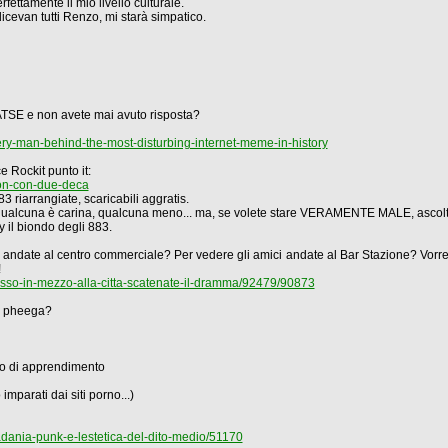
rfettamente il mio livello culturale.
icevan tutti Renzo, mi starà simpatico.
OATSE e non avete mai avuto risposta?
y-man-behind-the-most-disturbing-internet-meme-in-history
 Rockit punto it:
ion-con-due-deca
3 riarrangiate, scaricabili aggratis.
qualcuna è carina, qualcuna meno... ma, se volete stare VERAMENTE MALE, ascolt
 il biondo degli 883.
ndate al centro commerciale? Per vedere gli amici andate al Bar Stazione? Vorrest
!
rosso-in-mezzo-alla-citta-scatenate-il-dramma/92479/90873
la pheega?
do di apprendimento
mparati dai siti porno...)
padania-punk-e-lestetica-del-dito-medio/51170