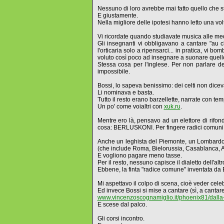
Nessuno di loro avrebbe mai fatto quello che st
E giustamente.
Nella migliore delle ipotesi hanno letto una vo
Vi ricordate quando studiavate musica alle me
Gli insegnanti vi obbligavano a cantare "au cl
l'orticaria solo a ripensarci... in pratica, vi
voluto così poco ad insegnare a suonare quello c
Stessa cosa per l'inglese. Per non parlare de
impossibile.
Bossi, lo sapeva benissimo: dei celti non dic
Li nominava e basta.
Tutto il resto erano barzellette, narrate con te
Un po' come voialtri con
xuk.ru
.
Mentre ero là, pensavo ad un elettore di rifond
cosa: BERLUSKONI. Per fingere radici comuni, 
Anche un leghista del Piemonte, un Lombardo, u
(che include Roma, Bielorussia, Casablanca, 
E vogliono pagare meno tasse.
Per il resto, nessuno capisce il dialetto dell'alt
Ebbene, la finta "radice comune" inventata da B
Mi aspettavo il colpo di scena, cioè veder cel
Ed invece Bossi si mise a cantare (sì, a cantare
www.vincenzoscognamiglio.it/phoenix81/dalla
E scese dal palco.
Gli corsi incontro.