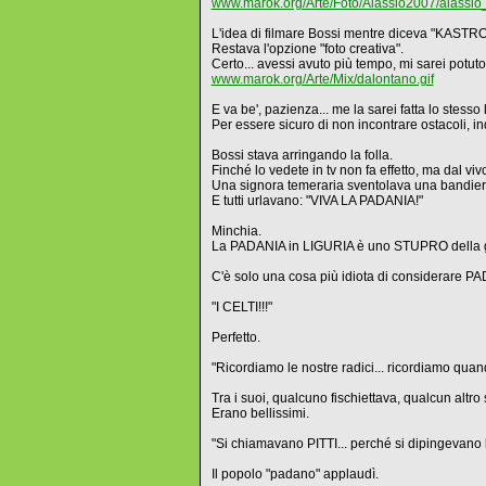
www.marok.org/Arte/Foto/Alassio2007/alassio
L'idea di filmare Bossi mentre diceva "KASTROX
Restava l'opzione "foto creativa".
Certo... avessi avuto più tempo, mi sarei potu
www.marok.org/Arte/Mix/dalontano.gif
E va be', pazienza... me la sarei fatta lo stesso
Per essere sicuro di non incontrare ostacoli, in
Bossi stava arringando la folla.
Finché lo vedete in tv non fa effetto, ma dal vi
Una signora temeraria sventolava una bandiera i
E tutti urlavano: "VIVA LA PADANIA!"
Minchia.
La PADANIA in LIGURIA è uno STUPRO della g
C'è solo una cosa più idiota di considerare PA
"I CELTI!!!"
Perfetto.
"Ricordiamo le nostre radici... ricordiamo qu
Tra i suoi, qualcuno fischiettava, qualcun altro
Erano bellissimi.
"Si chiamavano PITTI... perché si dipingevano l
Il popolo "padano" applaudì.