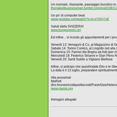
Un normale, rilassante, paesaggio bucolico in r
thenakedbusinessman.tumblr.com/post/19811203
Un po' di computer beat
www.youtube.com/watch?v=vi-qYNVj7vE
Saluti dalla SVIZZERA!
www.bcmpompini.ch/
Ed infine... vi ricordo gli appuntamenti per i pro
Venerdì 13: Venegoni & Co, al Magazzino di Gi
Sabato 14: Torino Comics, al Lingotto (ed alla s
Domenica 15: Farinei dla Brigna ad Asti (per r
Mercoledì 18: Federico Sirianni e Gian Piero Al
Venerdì 20: Santi Subito a Vigliano Biellese.
Infine, vi anticipo che quest'estate Elio e le 
La data è il 13 luglio, preparatevi spiritualmente
Alla prossima!
MaRoK
(tnx Anovex/costiquelkecosti/Frash/Gas/Helen
www.marok.org
Immagini allegate: