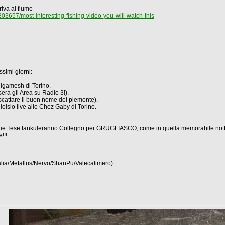
iva al fiume
657/most-interesting-fishing-video-you-will-watch-this
ssimi giorni:
lgamesh di Torino.
era gli Area su Radio 3!).
iscattare il buon nome del piemonte).
loisio live allo Chez Gaby di Torino.
Storie Tese fankuleranno Collegno per GRUGLIASCO, come in quella memorabile notte d
!!!
alia/Metallus/Nervo/ShanPu/Valecalimero)