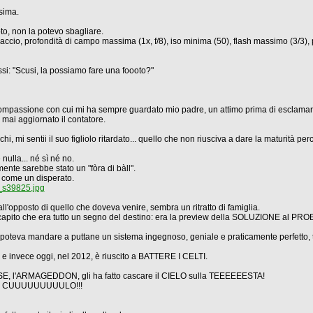
sima.
oto, non la potevo sbagliare.
ccio, profondità di campo massima (1x, f/8), iso minima (50), flash massimo (3/3), 
ssi: "Scusi, la possiamo fare una foooto?"
i compassione con cui mi ha sempre guardato mio padre, un attimo prima di esclamare
 mai aggiornato il contatore.
hi, mi sentii il suo figliolo ritardato... quello che non riusciva a dare la maturit
ulla... né sì né no.
ente sarebbe stato un "fòra di bàll".
do come un disperato.
_s39825.jpg
all'opposto di quello che doveva venire, sembra un ritratto di famiglia.
 capito che era tutto un segno del destino: era la preview della SOLUZIONE al PR
poteva mandare a puttane un sistema ingegnoso, geniale e praticamente perfetto, t
. e invece oggi, nel 2012, è riuscito a BATTERE I CELTI.
E, l'ARMAGEDDON, gli ha fatto cascare il CIELO sulla TEEEEEESTA!
 nel CUUUUUUUUULO!!!