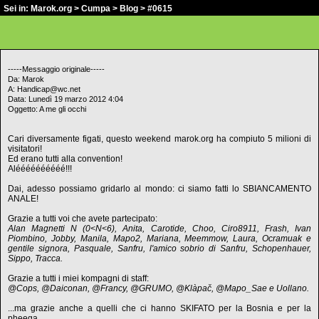
Sei in:
Marok.org
>
Cumpa
>
Blog
> #0615
-----Messaggio originale-----
Da: Marok
A: Handicap@wc.net
Data: Lunedì 19 marzo 2012 4:04
Oggetto: A me gli occhi
Cari diversamente figati, questo weekend marok.org ha compiuto 5 milioni di
visitatori!
Ed erano tutti alla convention!
Aléééééééééé!!!
Dai, adesso possiamo gridarlo al mondo: ci siamo fatti lo SBIANCAMENTO
ANALE!
Grazie a tutti voi che avete partecipato:
Alan Magnetti N (0<N<6), Anita, Carotide, Choo, Ciro8911, Frash, Ivan
Piombino, Jobby, Manila, Mapo2, Mariana, Meemmow, Laura, Ocramuak e
gentile signora, Pasquale, Sanfru, l'amico sobrio di Sanfru, Schopenhauer,
Sippo, Tracca.
Grazie a tutti i miei kompagni di staff:
@Cops, @Daiconan, @Francy, @GRUMO, @Klàpač, @Mapo_Sae e Uollano.
...ma grazie anche a quelli che ci hanno SKIFATO per la Bosnia e per la
pheega.