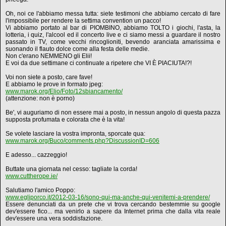
Oh, noi ce l'abbiamo messa tutta: siete testimoni che abbiamo cercato di fare
l'impossibile per rendere la settima convention un pacco!
Vi abbiamo portato al bar di PIOMBINO, abbiamo TOLTO i giochi, l'asta, la
lotteria, i quiz, l'alcool ed il concerto live e ci siamo messi a guardare il nostro
passato in TV, come vecchi rincoglioniti, bevendo aranciata amarissima e
suonando il flauto dolce come alla festa delle medie.
Non c'erano NEMMENO gli Elii!
E voi da due settimane ci continuate a ripetere che VI È PIACIUTA!?!
Voi non siete a posto, care fave!
E abbiamo le prove in formato jpeg:
www.marok.org/Elio/Foto/12sbiancamento/
(attenzione: non è porno)
Be', vi auguriamo di non essere mai a posto, in nessun angolo di questa pazza
supposta profumata e colorata che è la vita!
Se volete lasciare la vostra impronta, sporcate qua:
www.marok.org/Buco/comments.php?DiscussionID=606
E adesso... cazzeggio!
Buttate una giornata nel cesso: tagliate la corda!
www.cuttherope.ie/
Salutiamo l'amico Poppo:
www.egliporco.it/2012-03-16/sono-qui-ma-anche-qui-venitemi-a-prendere/
Essere denunciati da un prete che vi trova cercando bestemmie su google
dev'essere fico... ma venirlo a sapere da Internet prima che dalla vita reale
dev'essere una vera soddisfazione.