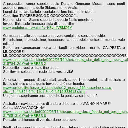
A proposito... come sapete, Lucio Dalla e Germano Mosconi sono morti
assieme, poco prima dello Sbiancamento Anale.
Lungi da me fare battute scontate sul loro incontro in cielo...
Cose tipo "PIACERE SONO DIOOOOOOOOO!"...
No, non sia mai! Siamo superiori a questo facile umorismo.
Invece, linko solo l'innocua sigla di lunedì film.
www.youtube.com/watch?v=N8yn4VBMQ6M
Germaaania: allo zoo nasce un povero coniglietto senza orecchie.
E' rarissimo, preziosissimo, teeeenero, cuuuuucciolo, unico al mondo, vale
miliardi.
Bene, un cameraman cerca di fargli un video... ma lo CALPESTA e
MUOOOORE!
MUOOOOOOOOOOOOOOOOOOOOOOOOOOOOOOOOOOOOOOOOOOOORE!!
www.repubblica.it/ambiente/2012/03/15/foto/coniglio_star_dello_zoo_muore_c
31578412/1/?ref=HRESS-2
Ho sentito le vostre risate fino a qua.
Sentitevi in colpa per il resto della vostra vita!
America: un gruppo di scienziati, analizzando i moscerini, ha dimostrato a
livello chimico che la gente beve perché non tromba.
www.corriere.it/scienze_e_tecnologie/12_marzo_16/moscerino-sesso-
alcol_7d4fd394-6f4b-11e1-8ee0-fb515f823613.shtml
Un giorno scopriranno anche perché la gente va su Internet?
Australia: il navigatore dice di andare dritto... e loro VANNO IN MARE!
Con la MAAAAAACCHINA!
www.repubblica.it/esteri/2012/03/17/foto/australia_cieca_fiducia_nel_gps_i_tur
31705131/1/?ref=HRESS-8
Pensate: a chiunque di voi, ricordano qualcuno.
Friuli: ad un censimento che riguardava l'intera regione, dieci giovani hanno