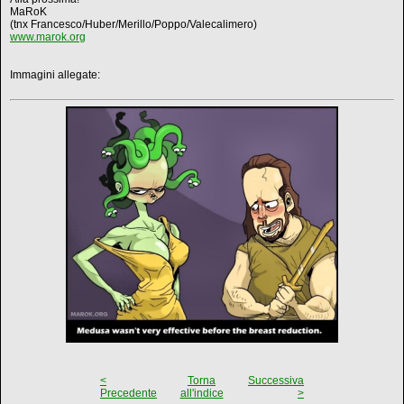
MaRoK
(tnx Francesco/Huber/Merillo/Poppo/Valecalimero)
www.marok.org
Immagini allegate:
<
Torna
Successiva
Precedente
all'indice
>