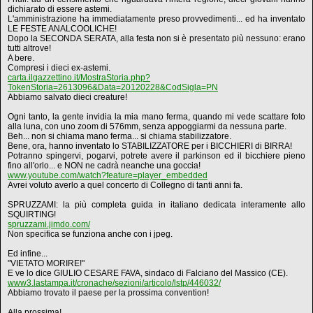
dichiarato di essere astemi.
L'amministrazione ha immediatamente preso provvedimenti... ed ha inventato
LE FESTE ANALCOOLICHE!
Dopo la SECONDA SERATA, alla festa non si è presentato più nessuno: erano
tutti altrove!
A bere.
Compresi i dieci ex-astemi.
carta.ilgazzettino.it/MostraStoria.php?
TokenStoria=2613096&Data=20120228&CodSigla=PN
Abbiamo salvato dieci creature!
Ogni tanto, la gente invidia la mia mano ferma, quando mi vede scattare foto
alla luna, con uno zoom di 576mm, senza appoggiarmi da nessuna parte.
Beh... non si chiama mano ferma... si chiama stabilizzatore.
Bene, ora, hanno inventato lo STABILIZZATORE per i BICCHIERI di BIRRA!
Potranno spingervi, pogarvi, potrete avere il parkinson ed il bicchiere pieno
fino all'orlo... e NON ne cadrà neanche una goccia!
www.youtube.com/watch?feature=player_embedded
Avrei voluto averlo a quel concerto di Collegno di tanti anni fa.
SPRUZZAMI: la più completa guida in italiano dedicata interamente allo
SQUIRTING!
spruzzami.jimdo.com/
Non specifica se funziona anche con i jpeg.
Ed infine...
"VIETATO MORIRE!"
E ve lo dice GIULIO CESARE FAVA, sindaco di Falciano del Massico (CE).
www3.lastampa.it/cronache/sezioni/articolo/lstp/446032/
Abbiamo trovato il paese per la prossima convention!
Alla prossima!