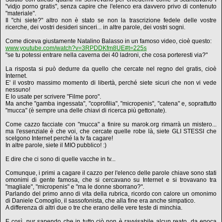
"vidjo porno gratis", senza capire che l'elenco era davvero privo di contenuto
"materiale".
Il "chi siete?" altro non è stato se non la trascrizione fedele delle vostre
ricerche, dei vostri desideri sinceri... in altre parole, dei vostri sogni.
Come diceva giustamente Natalino Balasso in un famoso video, cioè questo:
www.youtube.com/watch?v=3RPDDKfm8UE#t=225s
"se tu potessi entrare nella caverna dei 40 ladroni, che cosa porteresti via?"
La risposta si può dedurre da quello che cercate nel regno del gratis, cioè
Internet.
E' il vostro massimo momento di libertà, perché siete sicuri che non vi vede
nessuno!
E lo usate per scrivere "Filme poro".
Ma anche "gamba ingessata", "coprofilia", "micropenis", "catena" e, soprattutto
"mucca" (è sempre una delle chiavi di ricerca più gettonate).
Come cazzo facciate con "mucca" a finire su marok.org rimarrà un mistero...
ma l'essenziale è che voi, che cercate quelle robe là, siete GLI STESSI che
scelgono Internet perché la tv fa cagare!
In altre parole, siete il MIO pubblico! :)
E dire che ci sono di quelle vacche in tv...
Comunque, i primi a cagare il cazzo per l'elenco delle parole chiave sono stati
omonimi di gente famosa, che si cercavano su Internet e si trovavano tra
"magliale", "micropenis" e "ma le donne sborrano?".
Parlando del primo anno di vita della rubrica, ricordo con calore un omonimo
di Daniele Comoglio, il sassofonista, che alla fine era anche simpatico.
A differenza di altri due o tre che erano delle vere teste di minchia.
E così, pur sapendo che in tutto ciò non è ravvisabile alcun reato, da epoca