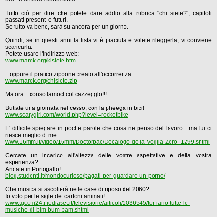
Tutto ciò per dire che potete dare addio alla rubrica "chi siete?", capitoli
passati presenti e futuri.
Se tutto va bene, sarà su ancora per un giorno.
Quindi, se in questi anni la lista vi è piaciuta e volete rileggerla, vi conviene
scaricarla.
Potete usare l'indirizzo web:
www.marok.org/kisiete.htm
...oppure il pratico zippone creato all'occorrenza:
www.marok.org/chisiete.zip
Ma ora... consoliamoci col cazzeggio!!!
Buttate una giornata nel cesso, con la pheega in bici!
www.scarygirl.com/world.php?level=rocketbike
E' difficile spiegare in poche parole che cosa ne penso del lavoro... ma lui ci
riesce meglio di me:
www.16mm.it/video/16mm/Doctorpac/Decalogo-della-Voglia-Zero_1299.shtml
Cercate un incarico all'altezza delle vostre aspettative e della vostra
esperienza?
Andate in Portogallo!
blog.studenti.it/mondocurioso/pagati-per-guardare-un-porno/
Che musica si ascolterà nelle case di riposo del 2060?
Io voto per le sigle dei cartoni animati!
www.tgcom24.mediaset.it/televisione/articoli/1036545/tornano-tutte-le-
musiche-di-bim-bum-bam.shtml