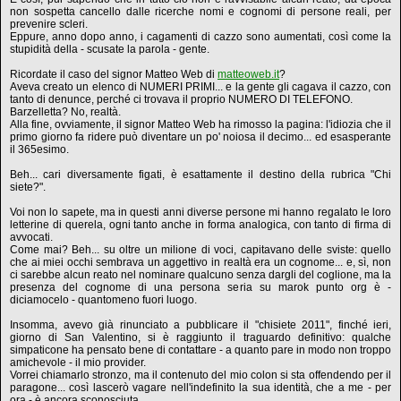
non sospetta cancello dalle ricerche nomi e cognomi di persone reali, per
prevenire scleri.
Eppure, anno dopo anno, i cagamenti di cazzo sono aumentati, così come la
stupidità della - scusate la parola - gente.
Ricordate il caso del signor Matteo Web di
matteoweb.it
?
Aveva creato un elenco di NUMERI PRIMI... e la gente gli cagava il cazzo, con
tanto di denunce, perché ci trovava il proprio NUMERO DI TELEFONO.
Barzelletta? No, realtà.
Alla fine, ovviamente, il signor Matteo Web ha rimosso la pagina: l'idiozia che il
primo giorno fa ridere può diventare un po' noiosa il decimo... ed esasperante
il 365esimo.
Beh... cari diversamente figati, è esattamente il destino della rubrica "Chi
siete?".
Voi non lo sapete, ma in questi anni diverse persone mi hanno regalato le loro
letterine di querela, ogni tanto anche in forma analogica, con tanto di firma di
avvocati.
Come mai? Beh... su oltre un milione di voci, capitavano delle sviste: quello
che ai miei occhi sembrava un aggettivo in realtà era un cognome... e, sì, non
ci sarebbe alcun reato nel nominare qualcuno senza dargli del coglione, ma la
presenza del cognome di una persona seria su marok punto org è -
diciamocelo - quantomeno fuori luogo.
Insomma, avevo già rinunciato a pubblicare il "chisiete 2011", finché ieri,
giorno di San Valentino, si è raggiunto il traguardo definitivo: qualche
simpaticone ha pensato bene di contattare - a quanto pare in modo non troppo
amichevole - il mio provider.
Vorrei chiamarlo stronzo, ma il contenuto del mio colon si sta offendendo per il
paragone... così lascerò vagare nell'indefinito la sua identità, che a me - per
ora - è ancora sconosciuta.