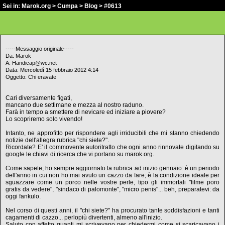
Sei in:
Marok.org
>
Cumpa
>
Blog
> #0613
-----Messaggio originale-----
Da: Marok
A: Handicap@wc.net
Data: Mercoledì 15 febbraio 2012 4:14
Oggetto: Chi eravate
Cari diversamente figati,
mancano due settimane e mezza al nostro raduno.
Farà in tempo a smettere di nevicare ed iniziare a piovere?
Lo scopriremo solo vivendo!
Intanto, ne approfitto per rispondere agli irriducibili che mi stanno chiedendo
notizie dell'allegra rubrica "chi siete?".
Ricordate? E' il commovente autoritratto che ogni anno rinnovate digitando su
google le chiavi di ricerca che vi portano su marok.org.
Come sapete, ho sempre aggiornato la rubrica ad inizio gennaio: è un periodo
dell'anno in cui non ho mai avuto un cazzo da fare; è la condizione ideale per
sguazzare come un porco nelle vostre perle, tipo gli immortali "filme poro
gratis da vedere", "sindaco di palomonte", "micro penis"... beh, preparatevi: da
oggi fankulo.
Nel corso di questi anni, il "chi siete?" ha procurato tante soddisfazioni e tanti
cagamenti di cazzo... perlopiù divertenti, almeno all'inizio.
Saluto con affetto quanti mi scrivevano per chiedermi come si scaricavano i