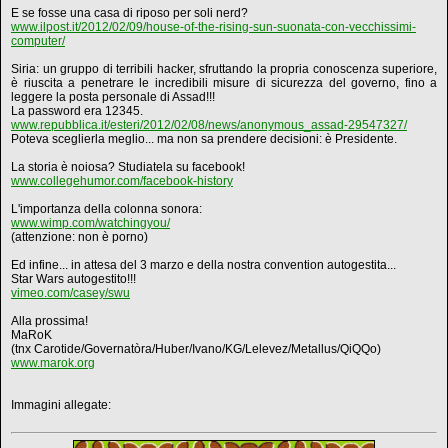
E se fosse una casa di riposo per soli nerd?
www.ilpost.it/2012/02/09/house-of-the-rising-sun-suonata-con-vecchissimi-
computer/
Siria: un gruppo di terribili hacker, sfruttando la propria conoscenza superiore,
è riuscita a penetrare le incredibili misure di sicurezza del governo, fino a
leggere la posta personale di Assad!!!
La password era 12345.
www.repubblica.it/esteri/2012/02/08/news/anonymous_assad-29547327/
Poteva sceglierla meglio... ma non sa prendere decisioni: è Presidente.
La storia è noiosa? Studiatela su facebook!
www.collegehumor.com/facebook-history
L'importanza della colonna sonora:
www.wimp.com/watchingyou/
(attenzione: non è porno)
Ed infine... in attesa del 3 marzo e della nostra convention autogestita...
Star Wars autogestito!!!
vimeo.com/casey/swu
Alla prossima!
MaRoK
(tnx Carotide/Governatòra/Huber/Ivano/KG/Lelevez/Metallus/QiQQo)
www.marok.org
Immagini allegate: