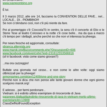
www.ivanpiombino.org
È lui.
Il 3 marzo 2012, alle ore 14, facciamo la CONVENTION DELLE FAVE... nel...
LOCALE... DI... PIOMBINO!!!
Se non ci blindano così, non c'è più niente da fare.
Poi al pomeriggio c'è CioccolaTò in centro, la sera c'è il concerto di Elio e le
Storie Tese al teatro Colosseo e la notte c'è cose belle... ma da qua a marzo
c'è tempo per i dettagli, anche perché so che non vi interessa la pheega.
Per news fresche ed aggiornate, consultate:
sbianca.altervista.org
www.marok.org/Buco/comments.php?DiscussionID=606
www.facebook.com/event.php?eid=231612553566916
(sì! è facebook: visto come siamo giovani?)
...ma ora cazzeggio!
Buttate una giornata nel cesso... e non come le altre volte: oggi siamo
ottimizzati per la pheega!
armorgames.com/play/12409/one-and-one-story
Perché non si dica che non penso alle tante giovani donne che ogni giorno
scelgono marok.org!
E adesso... per farmi perdonare...
Vietnam: si è estinto ultimo esemplare di rinoceronte di Java
gaianews.it/attualita/estinto-rinoceronte-di-java-in-vietnam-morto-ultimo-
esemplare/id=13909
ClassDefNotFoundException