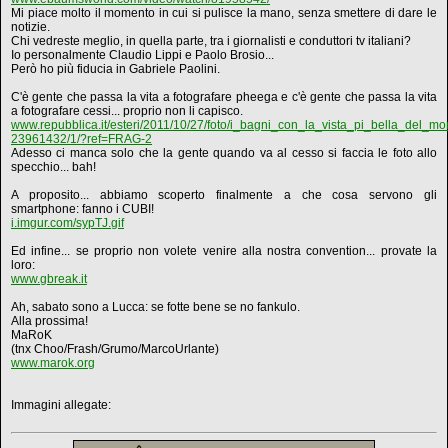
Mi piace molto il momento in cui si pulisce la mano, senza smettere di dare le
notizie.
Chi vedreste meglio, in quella parte, tra i giornalisti e conduttori tv italiani?
Io personalmente Claudio Lippi e Paolo Brosio...
Però ho più fiducia in Gabriele Paolini.
C'è gente che passa la vita a fotografare pheega e c'è gente che passa la vita
a fotografare cessi... proprio non li capisco.
www.repubblica.it/esteri/2011/10/27/foto/i_bagni_con_la_vista_pi_bella_del_m
23961432/1/?ref=FRAG-2
Adesso ci manca solo che la gente quando va al cesso si faccia le foto allo
specchio... bah!
A proposito... abbiamo scoperto finalmente a che cosa servono gli
smartphone: fanno i CUBI!
i.imgur.com/sypTJ.gif
Ed infine... se proprio non volete venire alla nostra convention... provate la
loro:
www.gbreak.it
Ah, sabato sono a Lucca: se fotte bene se no fankulo.
Alla prossima!
MaRoK
(tnx Choo/Frash/Grumo/MarcoUrlante)
www.marok.org
Immagini allegate: