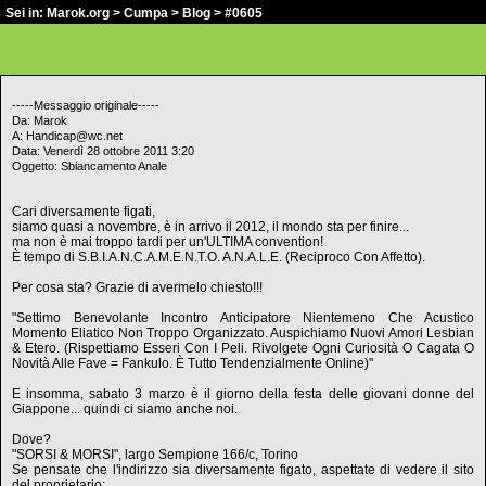
Sei in:
Marok.org
>
Cumpa
>
Blog
> #0605
-----Messaggio originale-----
Da: Marok
A: Handicap@wc.net
Data: Venerdì 28 ottobre 2011 3:20
Oggetto: Sbiancamento Anale
Cari diversamente figati,
siamo quasi a novembre, è in arrivo il 2012, il mondo sta per finire...
ma non è mai troppo tardi per un'ULTIMA convention!
È tempo di S.B.I.A.N.C.A.M.E.N.T.O. A.N.A.L.E. (Reciproco Con Affetto).
Per cosa sta? Grazie di avermelo chiesto!!!
"Settimo Benevolante Incontro Anticipatore Nientemeno Che Acustico
Momento Eliatico Non Troppo Organizzato. Auspichiamo Nuovi Amori Lesbian
& Etero. (Rispettiamo Esseri Con I Peli. Rivolgete Ogni Curiosità O Cagata O
Novità Alle Fave = Fankulo. È Tutto Tendenzialmente Online)"
E insomma, sabato 3 marzo è il giorno della festa delle giovani donne del
Giappone... quindi ci siamo anche noi.
Dove?
"SORSI & MORSI", largo Sempione 166/c, Torino
Se pensate che l'indirizzo sia diversamente figato, aspettate di vedere il sito
del proprietario: