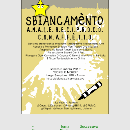
<
Torna
Successiva