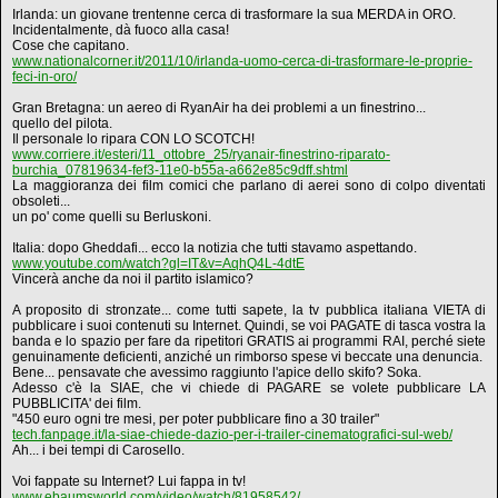
Irlanda: un giovane trentenne cerca di trasformare la sua MERDA in ORO.
Incidentalmente, dà fuoco alla casa!
Cose che capitano.
www.nationalcorner.it/2011/10/irlanda-uomo-cerca-di-trasformare-le-proprie-
feci-in-oro/
Gran Bretagna: un aereo di RyanAir ha dei problemi a un finestrino...
quello del pilota.
Il personale lo ripara CON LO SCOTCH!
www.corriere.it/esteri/11_ottobre_25/ryanair-finestrino-riparato-
burchia_07819634-fef3-11e0-b55a-a662e85c9dff.shtml
La maggioranza dei film comici che parlano di aerei sono di colpo diventati
obsoleti...
un po' come quelli su Berluskoni.
Italia: dopo Gheddafi... ecco la notizia che tutti stavamo aspettando.
www.youtube.com/watch?gl=IT&v=AqhQ4L-4dtE
Vincerà anche da noi il partito islamico?
A proposito di stronzate... come tutti sapete, la tv pubblica italiana VIETA di
pubblicare i suoi contenuti su Internet. Quindi, se voi PAGATE di tasca vostra la
banda e lo spazio per fare da ripetitori GRATIS ai programmi RAI, perché siete
genuinamente deficienti, anziché un rimborso spese vi beccate una denuncia.
Bene... pensavate che avessimo raggiunto l'apice dello skifo? Soka.
Adesso c'è la SIAE, che vi chiede di PAGARE se volete pubblicare LA
PUBBLICITA' dei film.
"450 euro ogni tre mesi, per poter pubblicare fino a 30 trailer"
tech.fanpage.it/la-siae-chiede-dazio-per-i-trailer-cinematografici-sul-web/
Ah... i bei tempi di Carosello.
Voi fappate su Internet? Lui fappa in tv!
www.ebaumsworld.com/video/watch/81958542/