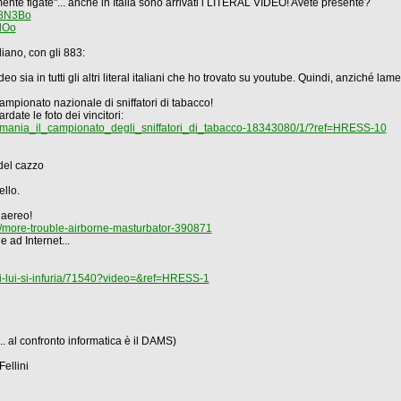
ente figate"... anche in Italia sono arrivati i LITERAL VIDEO! Avete presente?
H8N3Bo
dOo
liano, con gli 883:
o sia in tutti gli altri literal italiani che ho trovato su youtube. Quindi, anziché lame
ionato nazionale di sniffatori di tabacco!
rdate le foto dei vincitori:
ermania_il_campionato_degli_sniffatori_di_tabacco-18343080/1/?ref=HRESS-10
 del cazzo
ello.
 aereo!
more-trouble-airborne-masturbator-390871
ad Internet...
rbi-lui-si-infuria/71540?video=&ref=HRESS-1
 al confronto informatica è il DAMS)
ellini