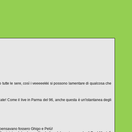
o tutte le sere, così i veeeeekki si possono lamentare di qualcosa che
figate! Come il live in Parma del 96, anche questa è un'istantanea degli
tti pensavano fossero Ghigo e Pelù!