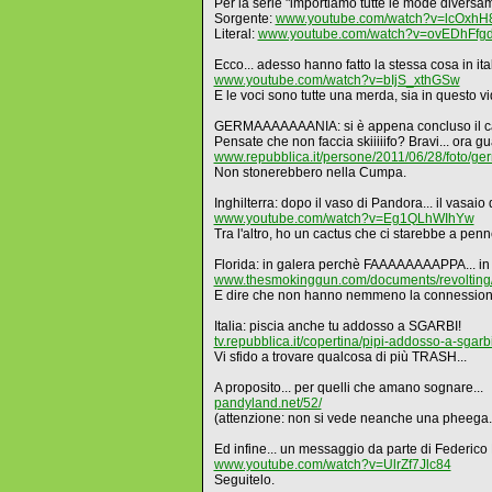
Per la serie "importiamo tutte le mode diversam
Sorgente:
www.youtube.com/watch?v=lcOxh
Literal:
www.youtube.com/watch?v=ovEDhFfg
Ecco... adesso hanno fatto la stessa cosa in ita
www.youtube.com/watch?v=bIjS_xthGSw
E le voci sono tutte una merda, sia in questo vide
GERMAAAAAAANIA: si è appena concluso il camp
Pensate che non faccia skiiiiifo? Bravi... ora gua
www.repubblica.it/persone/2011/06/28/foto/g
Non stonerebbero nella Cumpa.
Inghilterra: dopo il vaso di Pandora... il vasaio
www.youtube.com/watch?v=Eg1QLhWIhYw
Tra l'altro, ho un cactus che ci starebbe a penn
Florida: in galera perchè FAAAAAAAAPPA... in
www.thesmokinggun.com/documents/revolting/
E dire che non hanno nemmeno la connessione 
Italia: piscia anche tu addosso a SGARBI!
tv.repubblica.it/copertina/pipi-addosso-a-sga
Vi sfido a trovare qualcosa di più TRASH...
A proposito... per quelli che amano sognare...
pandyland.net/52/
(attenzione: non si vede neanche una pheega...
Ed infine... un messaggio da parte di Federico F
www.youtube.com/watch?v=UlrZf7Jlc84
Seguitelo.