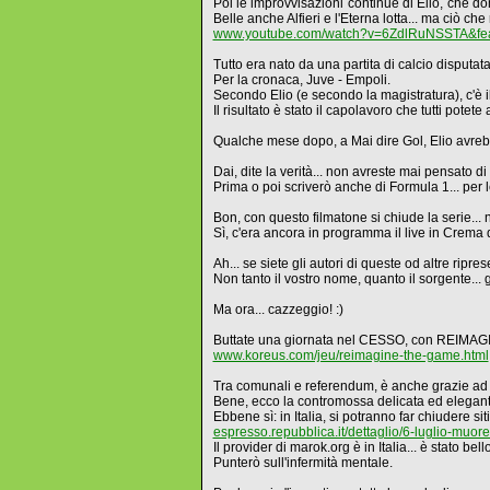
Poi le improvvisazioni continue di Elio, che do
Belle anche Alfieri e l'Eterna lotta... ma ciò 
www.youtube.com/watch?v=6ZdlRuNSSTA&feat
Tutto era nato da una partita di calcio disputat
Per la cronaca, Juve - Empoli.
Secondo Elio (e secondo la magistratura), c'è il
Il risultato è stato il capolavoro che tutti potete 
Qualche mese dopo, a Mai dire Gol, Elio avrebb
Dai, dite la verità... non avreste mai pensato d
Prima o poi scriverò anche di Formula 1... per l
Bon, con questo filmatone si chiude la serie... 
Sì, c'era ancora in programma il live in Crem
Ah... se siete gli autori di queste od altre ripr
Non tanto il vostro nome, quanto il sorgente... 
Ma ora... cazzeggio! :)
Buttate una giornata nel CESSO, con REIMAGI
www.koreus.com/jeu/reimagine-the-game.html
Tra comunali e referendum, è anche grazie ad I
Bene, ecco la contromossa delicata ed eleg
Ebbene sì: in Italia, si potranno far chiudere 
espresso.repubblica.it/dettaglio/6-luglio-muor
Il provider di marok.org è in Italia... è stato bel
Punterò sull'infermità mentale.