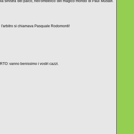
lla sinistra del palco, nell'ombelico del magico mondo di Paul Mustafì.
. e l'arbitro si chiamava Pasquale Rodomonti!
RTO: vanno benissimo i vostri cazzi.