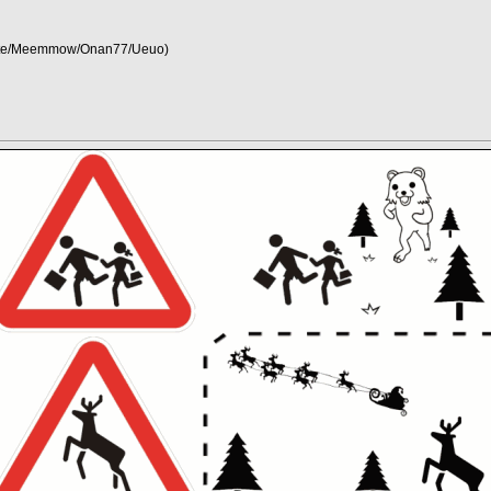
ante/Meemmow/Onan77/Ueuo)