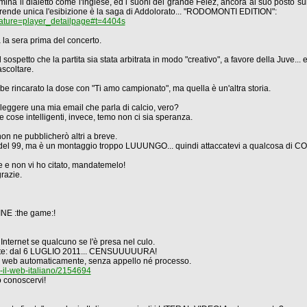
mina il dialetto come l'inglese, ed i suoni del grande Feiez, ancora al suo posto su
che rende unica l'esibizione è la saga di Addolorato... "RODOMONTI EDITION":
ure=player_detailpage#t=4404s
a la sera prima del concerto.
 sospetto che la partita sia stata arbitrata in modo "creativo", a favore della Juve..
ascoltare.
e rincarato la dose con "Ti amo campionato", ma quella è un'altra storia.
i leggere una mia email che parla di calcio, vero?
e cose intelligenti, invece, temo non ci sia speranza.
non ne pubblicherò altri a breve.
a del 99, ma è un montaggio troppo LUUUNGO... quindi attaccatevi a qualcosa di CO
ese e non vi ho citato, mandatemelo!
grazie.
NE :the game:!
nternet se qualcuno se l'è presa nel culo.
ante: dal 6 LUGLIO 2011... CENSUUUUURA!
siti web automaticamente, senza appello né processo.
e-il-web-italiano/2154694
lo conoscervi!