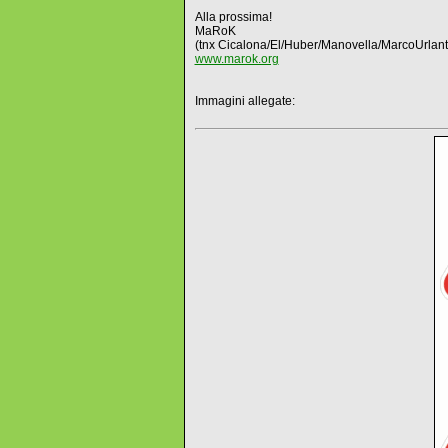
Alla prossima!
MaRoK
(tnx Cicalona/El/Huber/Manovella/MarcoUrl
www.marok.org
Immagini allegate: