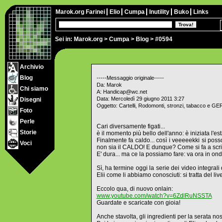
Marok.org
Farinei
Elio
Cumpa
Inutility
Buko
Links
Sei in:
Marok.org
>
Cumpa
>
Blog
> #0594
Archivio
Blog
-----Messaggio originale-----
Da: Marok
Chi siamo
A: Handicap@wc.net
Data: Mercoledì 29 giugno 2011 3:27
Disegni
Oggetto: Cartelli, Rodomonti, stronzi, tabacco e 
Foto
Perle
Cari diversamente figati...
Storie
è il momento più bello dell'anno: è iniziata l'esta
Finalmente fa caldo... così i veeeeekki si pos
Voci
non sia il CALDO! E dunque? Come si fa a scr
E' dura... ma ce la possiamo fare: va ora in 
Sì, ha termine oggi la serie dei video integral
Elii come li abbiamo conosciuti: si tratta del liv
Eccolo qua, di nuovo onlain:
www.youtube.com/watch?v=6ZdlRuNSSTA
Guardate e scaricate con gioia!
Anche stavolta, gli ingredienti per la serata no