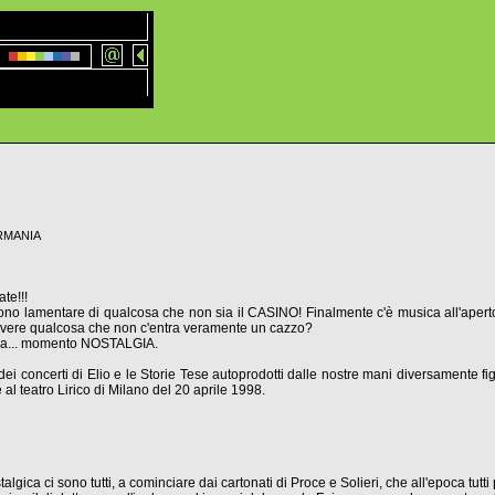
GERMANIA
te!!!
sono lamentare di qualcosa che non sia il CASINO! Finalmente c'è musica all'apert
ivere qualcosa che non c'entra veramente un cazzo?
onda... momento NOSTALGIA.
i dei concerti di Elio e le Storie Tese autoprodotti dalle nostre mani diversamente 
e al teatro Lirico di Milano del 20 aprile 1998.
stalgica ci sono tutti, a cominciare dai cartonati di Proce e Solieri, che all'epoca tu