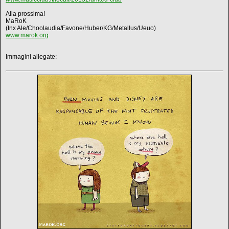
Alla prossima!
MaRoK
(tnx Ale/Choolaudia/Favone/Huber/KG/Metallus/Ueuo)
www.marok.org
Immagini allegate: