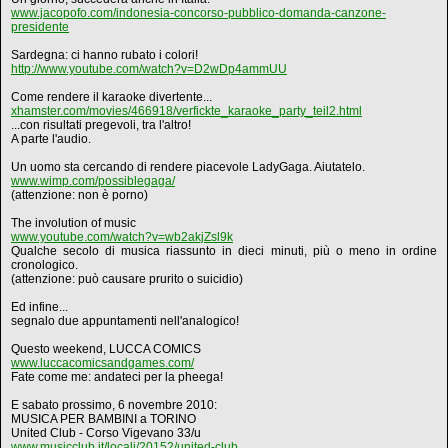
www.jacopofo.com/indonesia-concorso-pubblico-domanda-canzone-
presidente
Sardegna: ci hanno rubato i colori!
http://www.youtube.com/watch?v=D2wDp4ammUU
Come rendere il karaoke divertente...
xhamster.com/movies/466918/verfickte_karaoke_party_teil2.html
...con risultati pregevoli, tra l'altro!
A parte l'audio.
Un uomo sta cercando di rendere piacevole LadyGaga. Aiutatelo.
www.wimp.com/possiblegaga/
(attenzione: non è porno)
The involution of music
www.youtube.com/watch?v=wb2akjZsl9k
Qualche secolo di musica riassunto in dieci minuti, più o meno in ordine
cronologico.
(attenzione: può causare prurito o suicidio)
Ed infine...
segnalo due appuntamenti nell'analogico!
Questo weekend, LUCCA COMICS
www.luccacomicsandgames.com/
Fate come me: andateci per la pheega!
E sabato prossimo, 6 novembre 2010:
MUSICA PER BAMBINI a TORINO
United Club - Corso Vigevano 33/u
www.musicclub.it/locali/20152/united-club