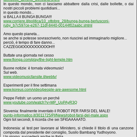
In questo mondo, non ci lasciamo abbattere dalla crisi, dalle bollette, o dai
nostri piccoli problemi quotidiani...
in questo mondo...
si BALLA il BUNGA BUNGA!!!
www.corriere.it/politica/10_ottobre_28/bunga-bunga-berlusconi-
ruby_b7c597ce-e267-11df-8440-00144f02aabc.shtml
Amo questo pianeta...
se anche si potesse sovrascriverlo, non riuscirei ad immaginarlo migliore...
perciò, è tempo di fare danno...
CAZZEGGIOOOOOOOOOOH!!!
Buttate una giornata nel cesso
www.flonga.com/play/the-light-temple.htm
Buone notizie: è tornata videomusic!
Sul web.
www.videomusicfansite.it/webtv/
Esperimenti per il fine settimana
www.koreus.com/video/people-are-awesome.html
Peppe Fetish: un uomo un perché
www.youtube.com/watch?v=MP_UoPAyR3Q
Slovenia: finalmente inventato il ROBOT PER FARSI DEL MALE!
punto-informatico.it/3011725/PI/News/robot-farsi-del-male.aspx
Ogni tot secondi, ti ricorda che sei SFIGAAAAATO.
Indonesia: al test per lavorare al Ministero, si chiede il titolo di una canzone
composta dal presidente del consiglio, Susilo Bambang Yudhoyono.
Un giorno, succederà anche in Italia.