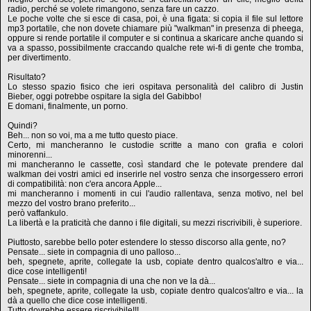
radio, perché se volete rimangono, senza fare un cazzo.
Le poche volte che si esce di casa, poi, è una figata: si copia il file sul lettore
mp3 portatile, che non dovete chiamare più "walkman" in presenza di pheega,
oppure si rende portatile il computer e si continua a skaricare anche quando si
va a spasso, possibilmente craccando qualche rete wi-fi di gente che tromba,
per divertimento.
Risultato?
Lo stesso spazio fisico che ieri ospitava personalità del calibro di Justin
Bieber, oggi potrebbe ospitare la sigla del Gabibbo!
E domani, finalmente, un porno.
Quindi?
Beh... non so voi, ma a me tutto questo piace.
Certo, mi mancheranno le custodie scritte a mano con grafia e colori
minorenni...
mi mancheranno le cassette, così standard che le potevate prendere dal
walkman dei vostri amici ed inserirle nel vostro senza che insorgessero errori
di compatibilità: non c'era ancora Apple...
mi mancheranno i momenti in cui l'audio rallentava, senza motivo, nel bel
mezzo del vostro brano preferito...
però vaffankulo.
La libertà e la praticità che danno i file digitali, su mezzi riscrivibili, è superiore.
Piuttosto, sarebbe bello poter estendere lo stesso discorso alla gente, no?
Pensate... siete in compagnia di uno palloso...
beh, spegnete, aprite, collegate la usb, copiate dentro qualcos'altro e via...
dice cose intelligenti!
Pensate... siete in compagnia di una che non ve la dà...
beh, spegnete, aprite, collegate la usb, copiate dentro qualcos'altro e via... la
dà a quello che dice cose intelligenti.
Tutto dovrebbe essere riscrivibile!!!