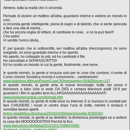
Almeno, tutta la realtà che ci circonda.
Pensate di alzarvi un mattino all'alba, guardarvi intorno e vedere un mondo in
crisi...
vi circonda gente intelligente, piena di sogni e di talento, che si sente sprecata
a fare una vita di merda...
che ha ancora voglia di lottare, di cambiare le cose... e ce la può fare!!!
Che palle!
Vi sentite l'unico idiota...
E' per questo che io sottoscritto, ieri mattina all'alba (mezzogiorno), mi sono
svegliato, mi sono guardato intorno e ho spento.
Ho aperto, ho collegato la usb, ed ho cambiato il file.
Ho cancellato e SOVRASCRITTO!
Ed ho scelto un mondo in cui la gente, finalmente, vive bene.
In questo mondo, la gente si incazza solo per le cose che contano: il nome di
Corso Unione Sovietica ricorda il comunismo... cambiamolo!
www.lastampa.it/forum/Forum3.asp?IDmessaggio=50&IDforum=157
In questo mondo, la gente ama le nuove tecnologie: butta nel cesso il
televisore a tubo (che si vede DA DIO) e compra televisori piatti 16:9 per
guardarci i film in quattro terzi ALLARGAAAAAAAAAAAAAAAAATI.
www.projectorcentral.com/formats.htm
In questo mondo, la gente di notte esce su Internet. E si riunisce in comitati per
fare CHIUDERE i locali in centro dopo l'una di notte, mentre il sindaco li
vorrebbe tenere aperti.
torino.repubblica.it/cronaca/2010/10/20/news/movida-8250045/
In questo mondo, la gente si sa divertire: la domenica pomeriggio va a vedere
la casa del MOOOOOOSTRO! Perché fa fico.
www.ilsecoloxix.it/p/italia/2010/10/17/AMhQJj9D-
facebook_turismo_avetrana.shtml