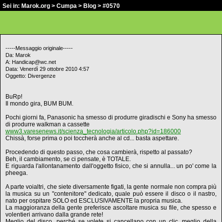
Sei in:
Marok.org
>
Cumpa
>
Blog
> #0570
-----Messaggio originale-----
Da: Marok
A: Handicap@wc.net
Data: Venerdì 29 ottobre 2010 4:57
Oggetto: Divergenze
BuRp!
Il mondo gira, BUM BUM.
Pochi giorni fa, Panasonic ha smesso di produrre giradischi e Sony ha smesso
di produrre walkman a cassette
www3.varesenews.it/scienza_tecnologia/articolo.php?id=186000
Chissà, forse prima o poi toccherà anche al cd... basta aspettare.
Procedendo di questo passo, che cosa cambierà, rispetto al passato?
Beh, il cambiamento, se ci pensate, è TOTALE.
E riguarda l'allontanamento dall'oggetto fisico, che si annulla... un po' come la
pheega.
A parte voialtri, che siete diversamente figati, la gente normale non compra più
la musica su un "contenitore" dedicato, quale può essere il disco o il nastro,
nato per ospitare SOLO ed ESCLUSIVAMENTE la propria musica.
La maggioranza della gente preferisce ascoltare musica su file, che spesso e
volentieri arrivano dalla grande rete!
Meglio del disco, perché se volete si cancellano con un clic, meglio della