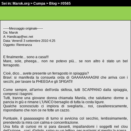
Sei in:
Marok.org
>
Cumpa
>
Blog
> #0565
-----Messaggio originale-----
Da: Marok
A: Handicap@wc.net
Data: Venerdì 3 settembre 2010 4:25
Oggetto: Rientranza
E finalmente... sono a casa!!!
Mare, sole, pheega... non ne potevo più... se non altro è stato un bel
ferragosto.
Cioè, dico... avete presente un ferragosto in spiaggia?
Bravi: si manifesta la consueta orda di GAAAAAAAAGNI che arriva con i
secchi, per lavare la PHEEGA e gli SFIGATI!
Come sempre, all'arrivo dell'orda skifosa, tutti SCAPPANO dalla spiaggia,
compresi i bagnini.
Tutti, tranne una giovane donna chiamata Manila, che salutiamo: dorme a
pancia in giù e rimane L'UNICO bersaglio di tutta la costa ligure.
Qualche sconosciuto ci implora di svegliarla... noi, cavallerescamente,
rispondiamo che non ce ne fotte un cazzo.
Puntuale, il gaaaaaagno di turno si avvicina col secchio, lentissimamente,
prendendo la mira con calma e concentrazione.
Una folla di curiosi mi si para davanti, impallandomi i soggetti nel clou
dell'azione... così, d'istinto, salgo su un lettino, per gustarmi al meglio la scena.