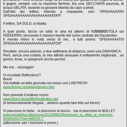
Il gagno, sempre con la massima flemma, tira una SECCHIATA paurosa, di
acqua GELATA, lavando la giovane Manila da capo a piedi.
Dall'alto del lettino, ridendo a crepapelle, urlo: "SFIGAAAAATA!
SFIGAAAAAAAAAAAAAAAAAAATA!!!".
Il lettino, DA SOLO, si ribalta.
A quel punto, faccio un salto in aria ed atterro di KØØØØØSTOLA sul
FEEEERRO, lanciando il classico barrito del suino castrato del Kazakistan.
Il mondo intero si volta verso di me... e tutti urlano: "SFIGAAAAATO!
SFIGAAAAAAAAAAAAAAAAAAATO!!!"
Risultato: ancora adesso, a due settimane di distanza, sono una DISKARICA.
Però, senza una costola, la mia attività sessuale è nettamente migliorata... un
giorno, forse, vi spiegherò anche perché.
Ma ora... cazzeggio!
Vi ricordate Reflectionz?
Bravi!
Ora buttate un'altra giornata nel cesso con LABYREX!!!
www.flonga.com/play/labyrex.htm
Non premete il bottone rosso!
www.85qm.de/up/BigRedButton.swf
(è tremendamente illegale... almeno quanto fare foto sul treno!)
Vi piacciono le belle... vi piacciono le bocce... ma vi piacciono le BOLLE?
www.repubblica.it/persone/2010/09/02/foto/nudo_la_sfida_ai_mormoni-
6699540/1/?ref=HRESS-7
(attenzione: per i mormoni è porno.)