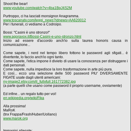
Shoot the bear!
www.youtube.com/watch?v=4ba1BqJ4S2M
Purtroppo, ci ha lasciati monsignor Anagramma.
www.toscanatv.com/leggi_news?idnews=AA620012
Per i funerali, ci vediamo a Codroipo.
Bossi: "Casini è uno stronzo!"
www.agoravox.it/Bossi-Casini-e-uno-stronzo.html
Inizio ad essere d'accordo anch'io sulla laurea honoris causa in
comunicazione...
Come sapete, i nerd nel tempo libero fottono le password agli sfigati... è
divertente, lo faccio anch'io ogni tanto.
Come sapete, l'etica impone il divieto di usare la conoscenza per distruggere i
dati personali.
Come sapete, nulla impedisce la loro trasformazione in arte più pura.
E così... ecco una selezione delle 500 password PIU' DIVERSAMENTE
FIGATE usate dagli utenti americani:
ny-image2.etsy.com/il_fullxfull.161772382.jpg
(a parte quelli che usano come password il proprio username, ovviamente)
Ed infine... un regalo tutto per voi!
en.wikipedia.org/wiki/Fika
Alla prossima!
MaRoK
(tnx Frappa/Frash/Huber/Uollano)
www.marok.org
Immagini allegate: