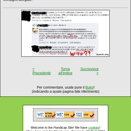
<
Torna
Successiva
Precedente
all'indice
>
Per commentare, usate pure il
Buko
!
(indicando a quale pagina fate riferimento)
Welcome to the Handicap Site! We have
cookies
!