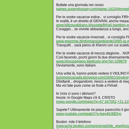
Buttate una giornata nel cesso
games.superglossary.com/game-14104/propell
Per le vostre vacanze estive... vi consiglio FI
In realtà, è un divieto di GIOVANI, anche maaa
www.blitzquotidiano.it/societa/firhall-bambini
Coraggio... se vivrete abbastanza a lungo, anch
Per le vostre vacanze invernali... vi consig
www.greenme.it/informarsi/ambiente/2685-la-m
Tranquilli... sarà pieno di 45enni con cui scalda
Per le vostre vacanze di mezza stagione... NO
Così facendo, pochi giorni fa due diversament
www.ilmessaggero.it/articolo.php?id=109879
Ovviamente, sono italiani.
Una volta là, hanno potuto vedere il VIOLI
turismoincanada.blogspot.com/2008/10/sydney
Dilettanti... drogandomi, riesco a vedere di meg
Ma voi fate pure come se foste a Firhall.
In Unix ci sono i dèmoni?
Inezie: in Google Maps c'è IL CRISTO
maps.google.com/maps?q=47.347052,+21.11
Sapete? Ultimamente mi piace parecchio il gio
www.youtube.com/watch?v=kag4tU6B3yc
Boston: ride il telefono
inapcache.boston.com/universal/site_graphic