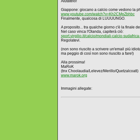
Aiutatelo!
Giappone: giocano a calcio come vedono la 
www.youtube.com/watch?v=Kh2CMpZbhbc
Finalmente, qualcosa di LUUUUNGO.
A proposito... tra qualche giorno c'è la finale de
Nel caso vinca l'Olanda, capiterà ciò:
sport.virgilio.it/calcio/mondiali-calcio-sudaf
Regolatevi.
(non sono riuscito a scrivere un'email più idiota
ma peggio di così non sono riuscito a fare!)
Alla prossima!
MaRoK
(tnx Choolaudia/Lelevez/Merillo/Quetzalcoatl)
www.marok.org
Immagini allegate: