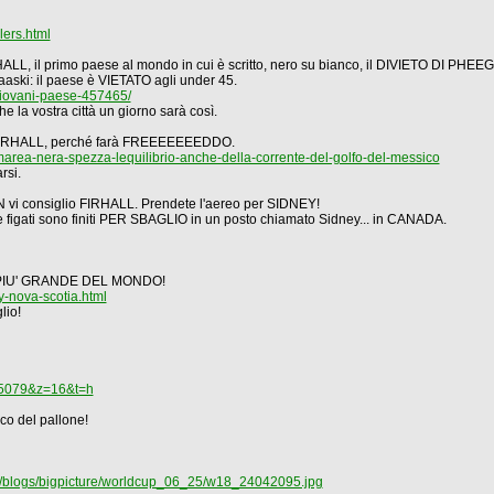
ers.html
RHALL, il primo paese al mondo in cui è scritto, nero su bianco, il DIVIETO DI PHEEG
aaski: il paese è VIETATO agli under 45.
-giovani-paese-457465/
e la vostra città un giorno sarà così.
lio FIRHALL, perché farà FREEEEEEEDDO.
area-nera-spezza-lequilibrio-anche-della-corrente-del-golfo-del-messico
rsi.
N vi consiglio FIRHALL. Prendete l'aereo per SIDNEY!
e figati sono finiti PER SBAGLIO in un posto chiamato Sidney... in CANADA.
NO PIU' GRANDE DEL MONDO!
-nova-scotia.html
lio!
5079&z=16&t=h
co del pallone!
s/blogs/bigpicture/worldcup_06_25/w18_24042095.jpg