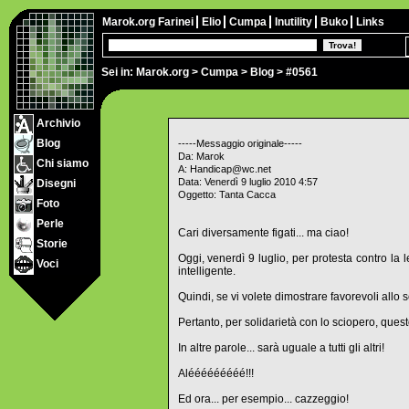
Marok.org
Farinei
Elio
Cumpa
Inutility
Buko
Links
Sei in:
Marok.org
>
Cumpa
>
Blog
> #0561
Archivio
Blog
-----Messaggio originale-----
Da: Marok
Chi siamo
A: Handicap@wc.net
Data: Venerdì 9 luglio 2010 4:57
Disegni
Oggetto: Tanta Cacca
Foto
Perle
Cari diversamente figati... ma ciao!
Storie
Oggi, venerdì 9 luglio, per protesta contr
Voci
intelligente.
Quindi, se vi volete dimostrare favorevoli allo 
Pertanto, per solidarietà con lo sciopero, quest
In altre parole... sarà uguale a tutti gli altri!
Alééééééééé!!!
Ed ora... per esempio... cazzeggio!