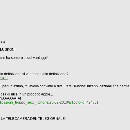
eter.
ERLUSKONI!
ieme ha sempre i suoi vantaggi!
ta definizione si vedono in alta definizione?
mt=22
 per un attimo, mi aveva convinto a rivalutare l'iPhone: un'applicazione che permet
osa di utile in un prodotto Apple...
BANNAAAAAATA!
plicazioni_troppo_sexy_liphone/25-02-2010/articolo-id=424801
 ci sia LA TELECAMERA DEL TELEGIORNALE!