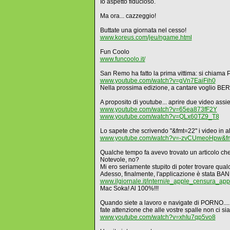
Io aspetto fiducioso.
Ma ora... cazzeggio!
Buttate una giornata nel cesso!
www.koreus.com/jeu/ngame.html
Fun Coolo
www.funcoolo.it/
San Remo ha fatto la prima vittima: si chiama P
www.youtube.com/watch?v=gVn7EaiFih0
Nella prossima edizione, a cantare voglio B
A proposito di youtube... aprire due video ass
www.youtube.com/watch?v=65ea873fF2Y
www.youtube.com/watch?v=QLx60TZ9_T8
Lo sapete che scrivendo "&fmt=22" i video in al
www.youtube.com/watch?v=-zvCUmeoHpw&f
Qualche tempo fa avevo trovato un articolo che,
Notevole, no?
Mi ero seriamente stupito di poter trovare qualc
Adesso, finalmente, l'applicazione è stata 
www.ilgiornale.it/interni/e_apple_censura_ap
Mac Soka! Al 100%!!!
Quando siete a lavoro e navigate di PORNO....
fate attenzione che alle vostre spalle non
www.youtube.com/watch?v=xhIu7qp5vo8