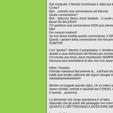
Dal computer, il filmato incriminato è stato poi t
Come?
Beh... usando una connessione ad Internet.
Quale connessione?
Boh... telecom, libero, wind, fastweb... ci vuole
Bene! IN GALERA!!!
Chi gestisce una connessione NON può permetter
Mai!
Per nessun motivo!!!
Se non fosse esistita quella connessione, il G
Quindi, i gestori della connessione che fisicam
SUBITO!!!
Con "gestori" intendo il proprietario, il diretto
andati a casa dell'autore del filmato per montar
Chi monta una linea, deve monitorarla SEMPRE, t
Nessuno può permettersi di dire che non sapev
Infine, Youtube.
Il filmato risiedeva fisicamente là... sull'hard 
infatti quel brutto cattivone del signor Google d
Alééééééééééééééé!!!
Mentre voi leggete queste righe, c'è un intero
siamo schifati, umiliati e ripudiati dal CONGO
E questo... pazienza.
La domanda che sorge spontanea è un'altra.
Appurato che gli autori del pestaggio non hann
QUANTO CI METTERANNO A DIVENTARE MIN