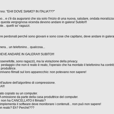
iranno: "EHI! DOVE SIAMO? IN ITALIA???"
... e c'è da augurarsi che sia solo l'inizio di una nuova, salutare, ondata moralizzat
n questa vergognosa vicenda devono andare in galera! Subito!!!
e... quelli so' ragazzi.
ere perdonati perché sono giovani e sono cose che capitano, deve andare in galera l
ra... un telefonino... qualcosa...
VE ANDARE IN GALERA!!! SUBITO!!!
chissenefotte, sono ragazzi), ma la violazione della privacy.
 il pestaggio che non è reato è reato, l'operaio che ha montato il telefonino ha cont
 produttrice.
enivano filmati sul loro apparecchio: non potevano non sapere!
ll'autore dell'algoritmo di compressione.
A!!!
stato copiato su un computer.
 omissione da parte della casa produttrice del computer.
ato non ha CANCELLATO il filmato?
 implementa il software deve monitorare i contenuti... non può non sapere!
un reato? Eh? Perché???