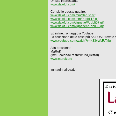
Un sito interessante
www.dawful.com/
Consiglio queste quattro:
www.dawful.com/imm/Naruto.gif
www.dawful.com/imm/Pubbli12.gif
www.dawful.com/vignette/Pubbli07.gif
www.dawful.com/vignette/Pubbli08.gif
Ed infine... omaggio a Youtube!
La collezione delle cose più SKIFOSE trovate s
www.youtube.com/watch?v=K33vWsRAYlg
Alla prossima!
MaRoK
(tnx Cicalona/Frash/Nxurt/Quetzal)
www.marok.org
Immagini allegate: