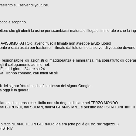
rasferito sul server di youtube.
 poco a scoprirlo.
e che gli utenti la usino per scambiarsi materiale illegale, immorale o che fa ing
RAVISSIMO FATTO di aver diffuso il filmato non avrebbe avuto luogo!
ente è stata usata per trasferire il filmato dal telefonino al server di youtube dev
re responsabile, gli azionisti di maggioranza e minoranza, ma soprattutto gli operai, gl
gli il collegamento ad Internet.
utti i giorni, 24 ore su 24.
a! Troppo comodo, cari miei! Ah sì!
disk del signor Youtube, che è lo stesso del signor Google...
a oggi è in galera!
 pianeta che pensa che l'Italia non sia degna di stare nel TERZO MONDO...
, dal BURUNDI, dal SUDAN, dall'AFGHANISTAN... e persino dagli STATI UNITI!!!!!!!!!!
o fatto NEANCHE UN GIORNO di galera (che poi è giusto, so' ragazzi...)...
ISTRI?