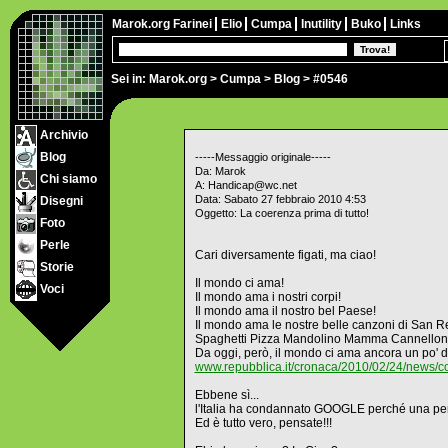
Marok.org
Farinei
Elio
Cumpa
Inutility
Buko
Links
Sei in:
Marok.org
>
Cumpa
>
Blog
> #0546
Archivio
Blog
-----Messaggio originale-----
Da: Marok
Chi siamo
A: Handicap@wc.net
Data: Sabato 27 febbraio 2010 4:53
Disegni
Oggetto: La coerenza prima di tutto!
Foto
Perle
Cari diversamente figati, ma ciao!
Storie
Il mondo ci ama!
Voci
Il mondo ama i nostri corpi!
Il mondo ama il nostro bel Paese!
Il mondo ama le nostre belle canzoni di San 
Spaghetti Pizza Mandolino Mamma Cannelloni 
Da oggi, però, il mondo ci ama ancora un po' di
www.repubblica.it/cronaca/2010/02/24/news/
Ebbene sì...
l'Italia ha condannato GOOGLE perché una per
Ed è tutto vero, pensate!!!