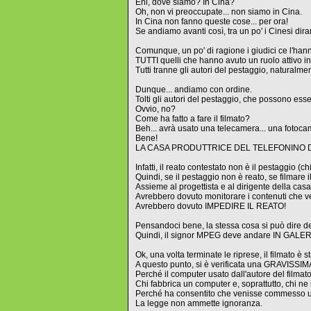
Ehi, dove siamo? In Cina?
Oh, non vi preoccupate... non siamo in Cina.
In Cina non fanno queste cose... per ora!
Se andiamo avanti così, tra un po' i Cinesi d
Comunque, un po' di ragione i giudici ce l'hanno
TUTTI quelli che hanno avuto un ruolo attivo i
Tutti tranne gli autori del pestaggio, naturalment
Dunque... andiamo con ordine.
Tolti gli autori del pestaggio, che possono ess
Ovvio, no?
Come ha fatto a fare il filmato?
Beh... avrà usato una telecamera... una fotocame
Bene!
LA CASA PRODUTTRICE DEL TELEFONINO DE
Infatti, il reato contestato non è il pestaggio (
Quindi, se il pestaggio non è reato, se filmare
Assieme al progettista e al dirigente della casa
Avrebbero dovuto monitorare i contenuti che v
Avrebbero dovuto IMPEDIRE IL REATO!
Pensandoci bene, la stessa cosa si può dire de
Quindi, il signor MPEG deve andare IN GALER
Ok, una volta terminate le riprese, il filmato è 
A questo punto, si è verificata una GRAVISSIMA
Perché il computer usato dall'autore del film
Chi fabbrica un computer e, soprattutto, chi ne
Perché ha consentito che venisse commesso 
La legge non ammette ignoranza.