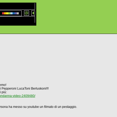
Remo!
Pepperoni LucaToni Berluskoni!!!
 più:
condanna-video-2409480/
sona ha messo su youtube un filmato di un pestaggio.