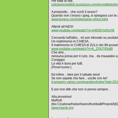
Per tutta la vita.
notizieincredibili.scuolazoo.com/incredibile/
A proposito... che cos'è il sesso?
Quando non c'erano i jpeg, si spiegava con le ap
www.koreus.com/video/sexe-stylos.html
Attenti all'AIDS!
www.youtube.com/watch?v=m4DW-hdXcH8
Cercando tutt'altro... mi son ritrovato su youtu
Un matrimonio in CHIESA.
Il matrimonio in CHIESA di ZULU dei 99 posse
www.youtube.com/watch?v=K_ZQU795aBI
Che dire...
nessuna presa per il culo, ma... da maaaskio a
Coraggio.
La vita è dura per tutti.
(Pover'uomo.)
Ed infine... idee per il sabato sera!
Se non sapete che fare... uscite con lei!
it.answers.yahoo.com/question/index?qid=2
E poi non dite che non vi penso sempre...
Alla prossima!
MaRoK
(tnx Cicalona/Huber/Ivano/Kombatt/Propoli/Qi
www.marok.org