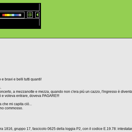
e bravi e belli tutti quanti!
.
oncerto, a mezzanotte e mezza, quando non c'era più un cazzo, l'ingresso è dive
ti e voleva entrare, doveva PAGARE!!!
a che mi capita ciò...
 Sono commosso.
a 1816, gruppo 17, fascicolo 0625 della loggia P2, con il codice E.19.78: intestatar