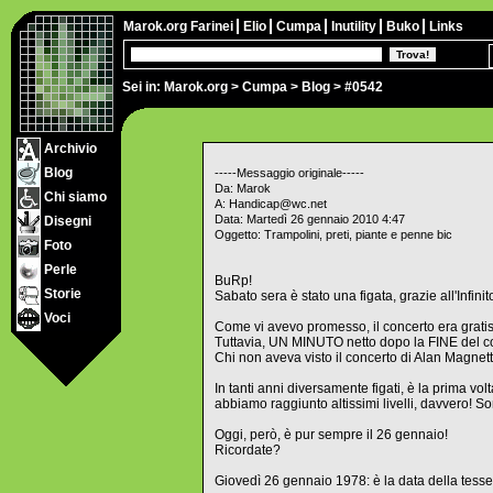
Marok.org
Farinei
Elio
Cumpa
Inutility
Buko
Links
Sei in:
Marok.org
>
Cumpa
>
Blog
> #0542
Archivio
Blog
-----Messaggio originale-----
Da: Marok
Chi siamo
A: Handicap@wc.net
Data: Martedì 26 gennaio 2010 4:47
Disegni
Oggetto: Trampolini, preti, piante e penne bic
Foto
Perle
BuRp!
Storie
Sabato sera è stato una figata, grazie all'Infinito 
Voci
Come vi avevo promesso, il concerto era gratis
Tuttavia, UN MINUTO netto dopo la FINE del c
Chi non aveva visto il concerto di Alan Magnet
In tanti anni diversamente figati, è la prima volt
abbiamo raggiunto altissimi livelli, davvero!
Oggi, però, è pur sempre il 26 gennaio!
Ricordate?
Giovedì 26 gennaio 1978: è la data della tesser