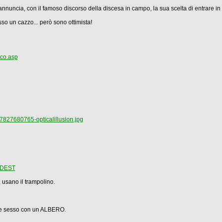
nuncia, con il famoso discorso della discesa in campo, la sua scelta di entrare in p
o un cazzo... però sono ottimista!
oco.asp
827680765-opticalillusion.jpg
ORDEST
, usano il trampolino.
are sesso con un ALBERO.