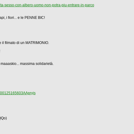
tenta-sesso-con-albero-uomo-non-potra-piu-entrare-in-parco
i, i fiori... e le PENNE BIC!
be il filmato di un MATRIMONIO.
!
 maaaskio... massima solidarietà.
0100125165603AApryjs
QQo)