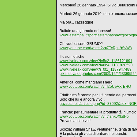
Mercoledì 26 gennaio 1994: Silvio Berlusconi an
Martedì 26 gennaio 2010: non è ancora success
Ma ora... cazzeggio!
Buttate una giornata nel cesso!
www.lastampa.it/sport/lastampasnow/gioco/gi
Chi vuol essere GRUMO?
www.youtube.com/watch?v=7TxRg_9SvW8
Illusioni ottiche
www.liveleak.com/view?i=5c2_1186121891
www.liveleak.com/view?i=6b4_1181920590
www.liveleak.com/view?i=0f1_1187947489
pix.motivatedphotos.com/2009/12/4/633955247
America: come mangiano i nerd
www.youtube.com/watch?v=I25UeVXrEHQ
Friuli: tutto è pronto per il funerale del parroco!
Solo che lui è ancora vivo...
gazzettino.it/articolo.php?id=87992&sez=N
Francia: per aumentare la produttività in ufficio
www.youtube.com/watch?v=t4snk0XkdPo
Provate anche voi!
Scozia: William Shaw, ventunenne, tenta di f
E la polizia gli vieta di entrare nei parchi.