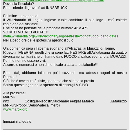
Dove sta l'inculata?
Beh... niente di grave: è ad INNSBRUCK.
Ed infine... un appello!
Il Wikizionario di lingua inglese vuole cambiare il suo logo... così chiede
l'opinione dei visitatori.
Che cosa ne pensate delle proposte numero 46 e 47?
VOTATE! VOTATE! VOTATE!!!
meta.wikimedia.org/wiki/Wiktionary/logo/refresh/voting#Logo_candidates
Nella peggiore delle ipotesi, vi aprono il culo.
Oh, domenica sera i Taberna suonano all'Alcatraz, ai Murazzi di Torino.
Ripeto: i TABERNA, quelli che si sono fatti PESTARE all'Askatasuna da quattro
diversamente figati che gli hanno dato FUOCO al palco, suonano ai MURAZZI.
Per me non ne escono vivi.
Accorrete numerosi e non dimenticate a casa... le statuette!!!
Boh... dai, abbiamo fatto un po' i cazzoni... ma adesso auguri al nostro
Premier!
Ciò che è avvenuto è triste, speriamo che si rimetta presto.
Scrivo queste righe nella speranza di essergli VICINO.
Alla prossima!
MaRoK
(tnx Costiquelkecosti/Daiconan/Feelglass/Marco U/Maurizio
M/Nxurt/Propoli/Ueuo/Valecalimero)
www.marok.org
Immagini allegate: