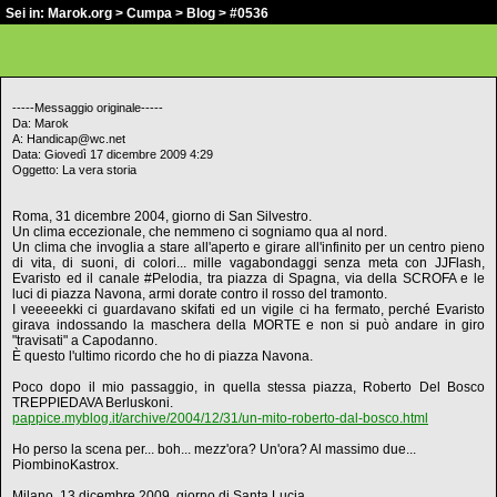
Sei in:
Marok.org
>
Cumpa
>
Blog
> #0536
-----Messaggio originale-----
Da: Marok
A: Handicap@wc.net
Data: Giovedì 17 dicembre 2009 4:29
Oggetto: La vera storia
Roma, 31 dicembre 2004, giorno di San Silvestro.
Un clima eccezionale, che nemmeno ci sogniamo qua al nord.
Un clima che invoglia a stare all'aperto e girare all'infinito per un centro pieno
di vita, di suoni, di colori... mille vagabondaggi senza meta con JJFlash,
Evaristo ed il canale #Pelodia, tra piazza di Spagna, via della SCROFA e le
luci di piazza Navona, armi dorate contro il rosso del tramonto.
I veeeeekki ci guardavano skifati ed un vigile ci ha fermato, perché Evaristo
girava indossando la maschera della MORTE e non si può andare in giro
"travisati" a Capodanno.
È questo l'ultimo ricordo che ho di piazza Navona.
Poco dopo il mio passaggio, in quella stessa piazza, Roberto Del Bosco
TREPPIEDAVA Berluskoni.
pappice.myblog.it/archive/2004/12/31/un-mito-roberto-dal-bosco.html
Ho perso la scena per... boh... mezz'ora? Un'ora? Al massimo due...
PiombinoKastrox.
Milano, 13 dicembre 2009, giorno di Santa Lucia.