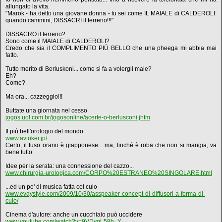
allungato la vita.
"Marok - ha detto una giovane donna - tu sei come IL MAIALE di CALDEROLI:
quando cammini, DISSACRI il terreno!!!"
DISSACRO il terreno?
Sono come il MAIALE di CALDEROLI?
Credo che sia il COMPLIMENTO PIÙ BELLO che una pheega mi abbia mai
fatto.
Tutto merito di Berluskoni... come si fa a volergli male?
Eh?
Come?
Ma ora... cazzeggio!!!
Buttate una giornata nel cesso
jogos.uol.com.br/jogosonline/acerte-o-berlusconi.jhtm
Il più bell'orologio del mondo
www.avtokei.jp/
Certo, il fuso orario è giapponese... ma, finché è roba che non si mangia, va
bene tutto.
Idee per la serata: una connessione del cazzo...
www.chirurgia-urologica.com/CORPO%20ESTRANEO%20SINGOLARE.html
...ed un po' di musica fatta col culo
www.evaystyle.com/2009/10/30/asspeaker-concept-di-diffusori-a-forma-di-
culo/
Cinema d'autore: anche un cucchiaio può uccidere
www.youtube.com/watch?v=9VDvgL58h_Y