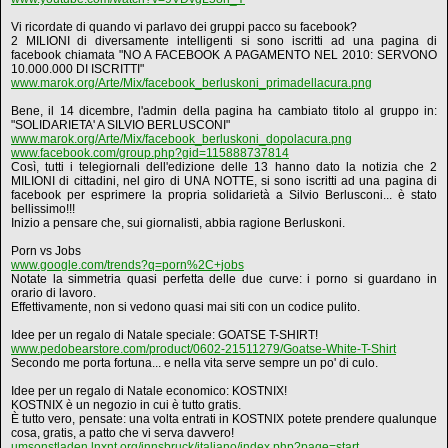
Vi ricordate di quando vi parlavo dei gruppi pacco su facebook?
2 MILIONI di diversamente intelligenti si sono iscritti ad una pagina di
facebook chiamata "NO A FACEBOOK A PAGAMENTO NEL 2010: SERVONO
10.000.000 DI ISCRITTI"
www.marok.org/Arte/Mix/facebook_berluskoni_primadellacura.png
Bene, il 14 dicembre, l'admin della pagina ha cambiato titolo al gruppo in:
"SOLIDARIETA' A SILVIO BERLUSCONI"
www.marok.org/Arte/Mix/facebook_berluskoni_dopolacura.png
www.facebook.com/group.php?gid=115888737814
Così, tutti i telegiornali dell'edizione delle 13 hanno dato la notizia che 2
MILIONI di cittadini, nel giro di UNA NOTTE, si sono iscritti ad una pagina di
facebook per esprimere la propria solidarietà a Silvio Berlusconi... è stato
bellissimo!!!
Inizio a pensare che, sui giornalisti, abbia ragione Berluskoni.
Porn vs Jobs
www.google.com/trends?q=porn%2C+jobs
Notate la simmetria quasi perfetta delle due curve: i porno si guardano in
orario di lavoro.
Effettivamente, non si vedono quasi mai siti con un codice pulito.
Idee per un regalo di Natale speciale: GOATSE T-SHIRT!
www.pedobearstore.com/product/0602-21511279/Goatse-White-T-Shirt
Secondo me porta fortuna... e nella vita serve sempre un po' di culo.
Idee per un regalo di Natale economico: KOSTNIX!
KOSTNIX è un negozio in cui è tutto gratis.
È tutto vero, pensate: una volta entrati in KOSTNIX potete prendere qualunque
cosa, gratis, a patto che vi serva davvero!
umsonstladen.lnxnt.org/innsbruck/italiano/index.php?page=start