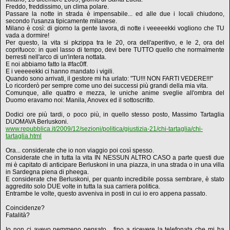
Freddo, freddissimo, un clima polare.
Passare la notte in strada è impensabile... ed alle due i locali chiudono,
secondo l'usanza tipicamente milanese.
Milano è così: di giorno la gente lavora, di notte i veeeeekki vogliono che TU
vada a dormire!
Per questo, la vita si pkzippa tra le 20, ora dell'aperitivo, e le 2, ora del
coprifuoco: in quel lasso di tempo, devi bere TUTTO quello che normalmente
berresti nell'arco di un'intera nottata.
E noi abbiamo fatto la #fac0ff.
E i veeeeekki ci hanno mandato i vigili.
Quando sono arrivati, il gestore mi ha urlato: "TU!!! NON FARTI VEDERE!!!"
Lo ricorderò per sempre come uno dei successi più grandi della mia vita.
Comunque, alle quattro e mezza, le uniche anime sveglie all'ombra del
Duomo eravamo noi: Manila, Anovex ed il sottoscritto.
Dodici ore più tardi, o poco più, in quello stesso posto, Massimo Tartaglia
DUOMAVA Berluskoni.
www.repubblica.it/2009/12/sezioni/politica/giustizia-21/chi-tartaglia/chi-
tartaglia.html
Ora... considerate che io non viaggio poi così spesso.
Considerate che in tutta la vita IN NESSUN ALTRO CASO a parte questi due
mi è capitato di anticipare Berluskoni in una piazza, in una strada o in una villa
in Sardegna piena di pheega.
E considerate che Berluskoni, per quanto incredibile possa sembrare, è stato
aggredito solo DUE volte in tutta la sua carriera politica.
Entrambe le volte, questo avveniva in posti in cui io ero appena passato.
Coincidenze?
Fatalità?
Io non ci avevo nemmeno pensato... fino a ricevere la telefonata che mi ha