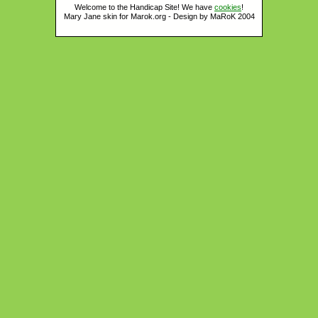
Welcome to the Handicap Site! We have
cookies
!
Mary Jane skin for Marok.org - Design by MaRoK 2004