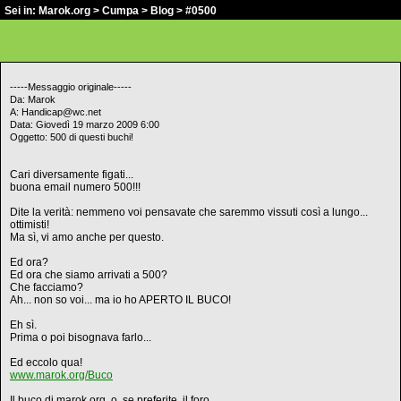
Sei in:
Marok.org
>
Cumpa
>
Blog
> #0500
-----Messaggio originale-----
Da: Marok
A: Handicap@wc.net
Data: Giovedì 19 marzo 2009 6:00
Oggetto: 500 di questi buchi!
Cari diversamente figati...
buona email numero 500!!!
Dite la verità: nemmeno voi pensavate che saremmo vissuti così a lungo...
ottimisti!
Ma sì, vi amo anche per questo.
Ed ora?
Ed ora che siamo arrivati a 500?
Che facciamo?
Ah... non so voi... ma io ho APERTO IL BUCO!
Eh sì.
Prima o poi bisognava farlo...
Ed eccolo qua!
www.marok.org/Buco
Il buco di marok.org, o, se preferite, il foro.