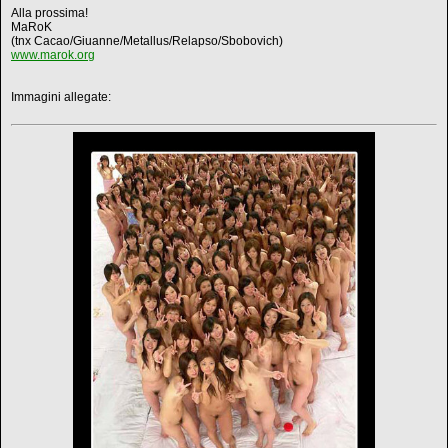
Alla prossima!
MaRoK
(tnx Cacao/Giuanne/Metallus/Relapso/Sbobovich)
www.marok.org
Immagini allegate: