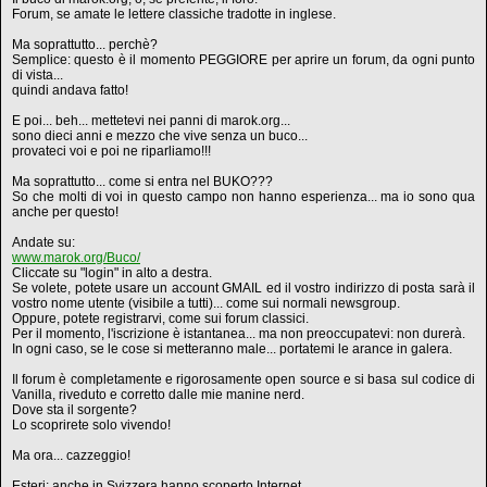
Forum, se amate le lettere classiche tradotte in inglese.
Ma soprattutto... perchè?
Semplice: questo è il momento PEGGIORE per aprire un forum, da ogni punto
di vista...
quindi andava fatto!
E poi... beh... mettetevi nei panni di marok.org...
sono dieci anni e mezzo che vive senza un buco...
provateci voi e poi ne riparliamo!!!
Ma soprattutto... come si entra nel BUKO???
So che molti di voi in questo campo non hanno esperienza... ma io sono qua
anche per questo!
Andate su:
www.marok.org/Buco/
Cliccate su "login" in alto a destra.
Se volete, potete usare un account GMAIL ed il vostro indirizzo di posta sarà il
vostro nome utente (visibile a tutti)... come sui normali newsgroup.
Oppure, potete registrarvi, come sui forum classici.
Per il momento, l'iscrizione è istantanea... ma non preoccupatevi: non durerà.
In ogni caso, se le cose si metteranno male... portatemi le arance in galera.
Il forum è completamente e rigorosamente open source e si basa sul codice di
Vanilla, riveduto e corretto dalle mie manine nerd.
Dove sta il sorgente?
Lo scoprirete solo vivendo!
Ma ora... cazzeggio!
Esteri: anche in Svizzera hanno scoperto Internet.