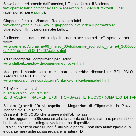
Slow food: direttamente dall'america, il Toast a forma di Madonna!
www.perpetualkid.com/index.asp?PageAction=VIEWPROD&ProdID=1585
(attenzione: non è
porno
).
Giappone: è nato il Vibratore Radiocomandato!
www.hobbymedia.it/7466/follie-giapponesi-dvd-video-il-pornazzo-rc
Sì, è solo un film... però sarebbe bello...
Audience: alla nonna ed al nipotino non piace Internet... c'è speranza per il
futuro.
www.corriere.it/cronache/09_marzo_06/dodicenne_sconvolto_internet_3c66d05
0a42-11de-91a6-00144f02aabc.shtml
Artisti incompresi: complimenti per l'acuto!
www.chilloutzone.to/video/saenger-schocker.html
Idee per il sabato sera: a chi non piacerebbe ritrovarsi un BEL PALO
APPUNTITO NEL CULO?
www.wackyarchives.com/bizarre/unlucky-thief-gets-impaled.html
Ed infine... divertitevi!
ruletheweb.co.uk/b3ta/bus/?
s1=STASERA+FINALMENTE+SI+TROMBA&s2=IL+NUOVO+ROMANZO+DI+FAN
Stasera (giovedì 19) vi aspetto al Magazzino di Gilgamesh, in Piazza
Moncenisio 13 a Torino.
Ci sarà il TRIO BOBO, che vi servirà dell'ottimo jazz.
Per festeggiare la 500esima email e la nascita del buco, saranno presenti 500
buchi, dei quali nell'allegato vediamo una diapositiva.
Ed a chi obietterà che 500 non è divisibile per tre... non dico nulla: ignora quali
e quante meraviglie possa regalare la natura! :D