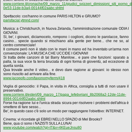
www.corriere.it/cronache/09_marzo_11/giudici_svizzeri_dimissioni_siti_porno_
0e53-11de-b3a4-00144f02aabc.shtml
Spettacolo: cos'hanno in comune PARIS HILTON e GRUMO?
parisfacial.ytmnd.com/
Musica: a Christchurch, in Nuova Zelanda, l'amministrazione comunale ODIA I
GIOVANI.
Sì, be', i giovani, diciamocelo, rompono i coglioni, dicono le parolacce, fanno
casino... specie quando si mischiano alla gente per bene... che ne so, al
centro commerciale!
Il comune però non è stato con le mani in mano ed ha inventato un'arma non
convenzionale: LA MUSICA CHE UCCIDE I GIOVANI!
Si tratta delle canzoni di tal Barry Manilow... e pare che funzioni: sparato a
palla, la sua voce fa terra bruciata di ogni forma di gioventù, ad eccezione di
quella sorda.
Qua trovate anche il video... e devo dare ragione ai giovani: io stesso non
sono riuscito ad arrivare alla fine.
www.jacopofo.com/taxonomy/term/418
Voglia di genocidio: il Papa, in visita in Africa, consiglia a tutti di non usare il
preservativo.
www.corriere.it/esteri/09_marzo_17/papa_lefebvriani_8b2068a2-12de-11de-
8994-00144f02aabc.shtml
Forse ha ragione lui e l'unica strada sicura per risolvere i problemi dell'africa è
smettere di fare sesso...
Be', in questo caso c'è solo un modo per raggiungere l'obiettivo: INTERNET.
Cinema: vi ricordate gli EBREI NELLO SPAZIO di Mel Brooks?
Bene, qua ci sono i NAZISTI SULLA LUNA!
www.youtube.com/watch?gl=IT&v=4KEueJnsu80