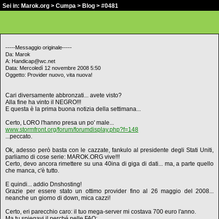
Sei in:
Marok.org
>
Cumpa
>
Blog
> #0481
-----Messaggio originale-----
Da: Marok
A: Handicap@wc.net
Data: Mercoledì 12 novembre 2008 5:50
Oggetto: Provider nuovo, vita nuova!
Cari diversamente abbronzati... avete visto?
Alla fine ha vinto il NEGRO!!!
E questa è la prima buona notizia della settimana...
Certo, LORO l'hanno presa un po' male...
www.stormfront.org/forum/forumdisplay.php?f=148
...peccato.
Ok, adesso però basta con le cazzate, fankulo al presidente degli Stati Uniti,
parliamo di cose serie: MAROK.ORG vive!!!
Certo, devo ancora rimettere su una 40ina di giga di dati... ma, a parte quello
che manca, c'è tutto.
E quindi... addio Dnshosting!
Grazie per essere stato un ottimo provider fino al 26 maggio del 2008...
neanche un giorno di down, mica cazzi!
Certo, eri parecchio caro: il tuo mega-server mi costava 700 euro l'anno.
Ma tu spiegavi il perché nelle FAQ: