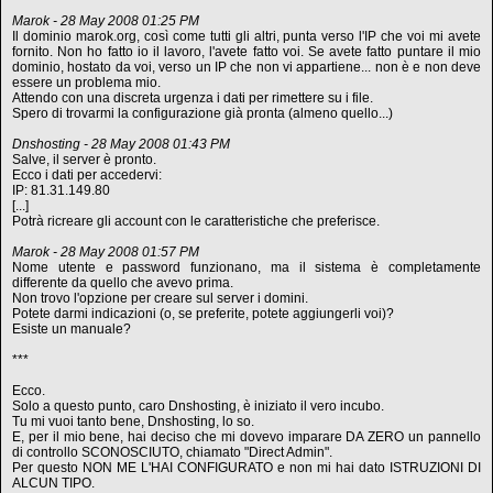
Marok - 28 May 2008 01:25 PM
Il dominio marok.org, così come tutti gli altri, punta verso l'IP che voi mi avete
fornito. Non ho fatto io il lavoro, l'avete fatto voi. Se avete fatto puntare il mio
dominio, hostato da voi, verso un IP che non vi appartiene... non è e non deve
essere un problema mio.
Attendo con una discreta urgenza i dati per rimettere su i file.
Spero di trovarmi la configurazione già pronta (almeno quello...)
Dnshosting - 28 May 2008 01:43 PM
Salve, il server è pronto.
Ecco i dati per accedervi:
IP: 81.31.149.80
[...]
Potrà ricreare gli account con le caratteristiche che preferisce.
Marok - 28 May 2008 01:57 PM
Nome utente e password funzionano, ma il sistema è completamente
differente da quello che avevo prima.
Non trovo l'opzione per creare sul server i domini.
Potete darmi indicazioni (o, se preferite, potete aggiungerli voi)?
Esiste un manuale?
***
Ecco.
Solo a questo punto, caro Dnshosting, è iniziato il vero incubo.
Tu mi vuoi tanto bene, Dnshosting, lo so.
E, per il mio bene, hai deciso che mi dovevo imparare DA ZERO un pannello
di controllo SCONOSCIUTO, chiamato "Direct Admin".
Per questo NON ME L'HAI CONFIGURATO e non mi hai dato ISTRUZIONI DI
ALCUN TIPO.