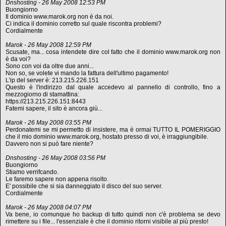
Dnshosting - 26 May 2008 12:53 PM
Buongiorno
Il dominio www.marok.org non è da noi.
Ci indica il dominio corretto sul quale riscontra problemi?
Cordialmente
Marok - 26 May 2008 12:59 PM
Scusate, ma... cosa intendete dire col fatto che il dominio www.marok.org non
è da voi?
Sono con voi da oltre due anni...
Non so, se volete vi mando la fattura dell'ultimo pagamento!
L'ip del server è: 213.215.226.151
Questo è l'indirizzo dal quale accedevo al pannello di controllo, fino a
mezzogiorno di stamattina:
https://213.215.226.151:8443
Fatemi sapere, il sito è ancora giù...
Marok - 26 May 2008 03:55 PM
Perdonatemi se mi permetto di insistere, ma è ormai TUTTO IL POMERIGGIO
che il mio dominio www.marok.org, hostato presso di voi, è irraggiungibile.
Davvero non si può fare niente?
Dnshosting - 26 May 2008 03:56 PM
Buongiorno
Stiamo verrifcando.
Le faremo sapere non appena risolto.
E' possibile che si sia danneggiato il disco del suo server.
Cordialmente
Marok - 26 May 2008 04:07 PM
Va bene, io comunque ho backup di tutto quindi non c'è problema se devo
rimettere su i file... l'essenziale è che il dominio ritorni visibile al più presto!