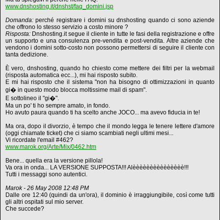
www.dnshosting.it/dnshst/faq_domini.jsp
Domanda:
perché registrare i domini su dnshosting quando ci sono aziende
che offrono lo stesso servizio a costo minore ?
Risposta:
Dnshosting.it segue il cliente in tutte le fasi della registrazione e offre
un supporto e una consulenza pre-vendita e post-vendita. Altre aziende che
vendono i domini sotto-costo non possono permettersi di seguire il cliente con
tanta dedizione.
È vero, dnshosting, quando ho chiesto come mettere dei filtri per la webmail
(risposta automatica ecc...), mi hai risposto subito.
E mi hai risposto che il sistema "non ha bisogno di ottimizzazioni in quanto
gi� in questo modo blocca moltissime mail di spam".
E sottolineo il "gi�".
Ma un po' ti ho sempre amato, in fondo.
Ho avuto paura quando ti ha scelto anche JOCO... ma avevo fiducia in te!
Ma ora, dopo il divorzio, è tempo che il mondo legga le tenere lettere d'amore
(oggi chiamate ticket) che ci siamo scambiati negli ultimi mesi...
Vi ricordate l'email #462?
www.marok.org/Arte/Mix/0462.htm
Bene... quella era la versione pillola!
Va ora in onda... LA VERSIONE SUPPOSTA!!! Alèèèèèèèèèèèèèèè!!!
Tutti i messaggi sono autentici.
Marok - 26 May 2008 12:48 PM
Dalle ore 12:40 (quindi da un'ora), il dominio è irraggiungibile, così come tutti
gli altri ospitati sul mio server.
Che succede?