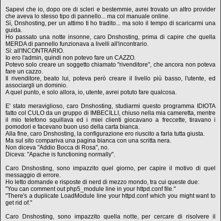
Sapevi che io, dopo ore di scleri e bestemmie, avrei trovato un altro provider
che aveva lo stesso tipo di pannello... ma col manuale online.
Sì, Dnshosting, per un attimo ti ho tradito... ma solo il tempo di scaricarmi una
guida.
Ho passato una notte insonne, caro Dnshosting, prima di capire che quella
MERDA di pannello funzionava a livelli all'incontrario.
Sì: all'INCONTRARIO.
Io ero l'admin, quindi non potevo fare un CAZZO.
Potevo solo creare un soggetto chiamato "rivenditore", che ancora non poteva
fare un cazzo.
Il rivenditore, beato lui, poteva però creare il livello più basso, l'utente, ed
associargli un dominio.
A quel punto, e solo allora, io, utente, avrei potuto fare qualcosa.
E' stato meraviglioso, caro Dnshosting, studiarmi questo programma IDIOTA
fatto col CULO da un gruppo di IMBECILLI, chiuso nella mia cameretta, mentre
il mio telefono squillava ed i miei clienti giocavano a freccette, tiravano i
pomodori e facevano buon uso della carta bianca.
Alla fine, caro Dnshosting, la configurazione ero riuscito a farla tutta giusta.
Ma sul sito compariva una pagina bianca con una scritta nera.
Non diceva "Addio Bocca di Rosa", no.
Diceva: "Apache is functioning normally".
Caro Dnshosting, sono impazzito quel giorno, per capire il motivo di quel
messaggio di errore.
Ho letto domande e risposte di nerd di mezzo mondo, tra cui queste due:
"You can comment out php5_module line in your httpd.conf file."
"There's a duplicate LoadModule line your httpd.conf which you might want to
get rid of."
Caro Dnshosting, sono impazzito quella notte, per cercare di risolvere il