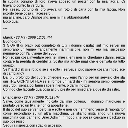
In cucina, ognuno di loro aveva appeso un poster con la mia faccia. Ci
tiravano contro la verdura.
Nel cesso, ognuno di loro aveva un rotolo di carta con la mia faccia. Non
ricordo bene cosa ci facessero...
ma alla fine, caro Dnshosting, non mi hai abbandonato!
Ecco qua:
***
Marok - 28 May 2008 12:01 PM
Buongiorno.
3 GIORNI di black out completo di tutti i domini ospitati sul mio server mi
sembrano un tempo francamente inammissibile, non mi era mai successo
nemmeno con l'alluvione del 2000.
Non so più cosa inventare perché i miei clienti non mi chiedano i danni, senza
contare la perdita di credibilità (vostra ma anche mia) che è derivata da tutto
questo.
Se l'hard disk si è rotto o se si è rotto il server, si può sapere cosa vi impedisce
di cambiarlo?
Dal più profondo del cuore, chiedere 700 euro l'anno per un servizio che sta
giù TRE GIORNI DI FILA se si rompe un hard disk mi sembra semplicemente
assurdo... senza poi farmi sapere niente, o darmi notizie.
Confido che facciate qualcosa al più presto per rimediare a questo disastro.
Dnshosting - 28 May 2008 01:11 PM
Salve, come giustamente indicato dal mio collega, il dominio marok.org è
puntato verso un IP che non ci appartiene.
Il disco del suo server, però, si è rotto è non c'è nemmeno verso di "montarlo"
come secondario su un altra macchina. Le stiamo installando una nuova
macchina con pannello DirectAdmin in modo che possa caricare i backup in
suo possesso.
Seguirà risposta con i dati di accesso.