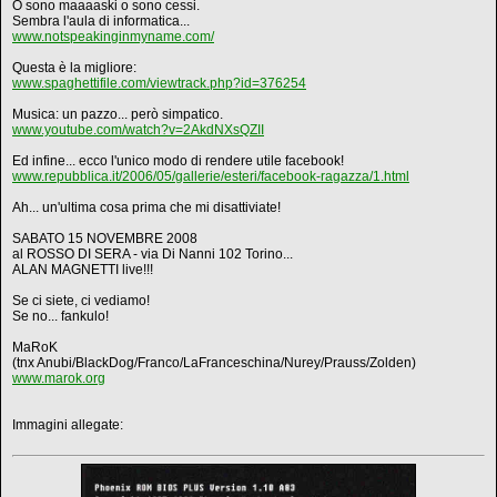
O sono maaaaski o sono cessi.
Sembra l'aula di informatica...
www.notspeakinginmyname.com/
Questa è la migliore:
www.spaghettifile.com/viewtrack.php?id=376254
Musica: un pazzo... però simpatico.
www.youtube.com/watch?v=2AkdNXsQZII
Ed infine... ecco l'unico modo di rendere utile facebook!
www.repubblica.it/2006/05/gallerie/esteri/facebook-ragazza/1.html
Ah... un'ultima cosa prima che mi disattiviate!
SABATO 15 NOVEMBRE 2008
al ROSSO DI SERA - via Di Nanni 102 Torino...
ALAN MAGNETTI live!!!
Se ci siete, ci vediamo!
Se no... fankulo!
MaRoK
(tnx Anubi/BlackDog/Franco/LaFranceschina/Nurey/Prauss/Zolden)
www.marok.org
Immagini allegate: