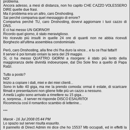
problema.
Ancora adesso, a mesi di distanza, non ho capito CHE CAZZO VOLESSERO
DIRE quelle due frasi.
Ma il problema era un altro, caro Dnshosting.
Sai perché compariva quel messaggio di errore?
Compariva perché TU, caro Dnshosting, dovevi aggiornare i tuoi cazzo di
DNS.
E ci hai messo UN GIORNO!!!
Ricordo quel giorno, è stato meraviglioso.
Ho ricevuto più insulti in quelle 24 ore di quanti non ne abbia ricevuti
Borghezio all'ultima assemblea condominiale.
Però, caro Dnshosting, alla fine chi l'ha duro la vince... e tu ce l'hai fatta!!!
Il server è poi tornato onlain la sera del 29 maggio.
Sì, ci ha messo QUATTRO GIORNI a risorgere: è stato più lento della
maggioranza delle divinità indoeuropee, dal Dio Sole fino a quello di Papa
Ratzi.
Tutto a posto?
NO!
Inizio a copiare i dati, miei e dei miei clienti...
Sono in tutto 40 giga, ma me la prendo comoda: ormai è estate, di scaricare
filmati e presentazioni non gliene fotte più un cazzo a nessuno.
A metà Luglio sono arrivato a rimettere su 15 giga...
e, sorpresa... il server mi risponde DISCO ESAURITO!
Ricomincia così il romantico scambio di letterine...
***
Marok - 16 Jul 2008 05:44 PM
Lo spazio sul server risulta esaurito.
Il pannello di Direct Admin mi dice che ho 15537 Mb occupati, ed in effetti la