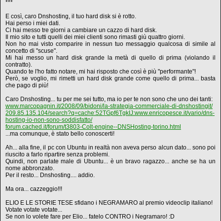
***
E così, caro Dnshosting, il tuo hard disk si è rotto.
Hai perso i miei dati.
Ci hai messo tre giorni a cambiare un cazzo di hard disk.
Il mio sito e tutti quelli dei miei clienti sono rimasti giù quattro giorni.
Non ho mai visto comparire in nessun tuo messaggio qualcosa di simile al
concetto di "scuse".
Mi hai messo un hard disk grande la metà di quello di prima (violando il
contratto).
Quando te l'ho fatto notare, mi hai risposto che così è più "performante"!
Però, se voglio, mi rimetti un hard disk grande come quello di prima... basta
che pago di più!
Caro Dnshosting... tu per me sei tutto, ma io per te non sono che uno dei tanti:
www.marcopagnin.it/2008/09/bidoni/la-strategia-commerciale-di-dnshostingit/
209.85.135.104/search?q=cache:52TGpf6TgkIJ:www.enricopesce.it/vario/dns-
hosting-io-non-sono-soddisfatto/
forum.cached.it/forum/t3803-Colt-engine--DNSHosting-torino.html
...ma comunque, è stato bello conoscerti!
Ah... alla fine, il pc con Ubuntu in realtà non aveva perso alcun dato... sono poi
riuscito a farlo ripartire senza problemi.
Quindi, non parlate male di Ubuntu... è un bravo ragazzo... anche se ha un
nome abbronzato.
Per il resto... Dnshosting.... addio.
Ma ora... cazzeggio!!!
ELIO E LE STORIE TESE sfidano i NEGRAMARO al premio videoclip italiano!
Votate votate votate...
Se non lo volete fare per Elio... fatelo CONTRO i Negramaro! :D