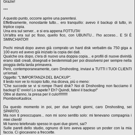
Grazie!
***
A questo punto, occorre aprire una parentesi.
Effettivamente, nonostante tutto... ero tranquillo: avevo il backup di tutto, in
triplice copia.
Una era sul server... e si era appena FOTTUTA!
Un'altra era sul pc fisso, quello fico, con UBUNTU... l'ho acceso... E SI È
SMINCHIATO!!!
Pochi minuti dopo avevo già comprato un hard disk verbatim da 750 giga a
100 euro ed avevo già iniziato la copia dei dati.
Qualche ora dopo, c'era di nuovo una doppia copia... e profili di nuove divinità
erano stati creati, disegnati e bestemmiati per poi dissolversi per sempre nella
pioggia della tarda primavera.
Però, contemporaneamente, caro Dnshosting, inviavi a TUTTI I TUOI CLIENTI
un'email.
Oggetto: "L'IMPORTANZA DEL BACKUP".
Il testo non ve lo ricopio tutto, ma diceva, più o meno:
"Che succede se vi si rompe l'hard disk? Noi di Dnshosting non facciamo il
backup! E' ovvio! Lo sapete? Eh? Quindi, fatevi il backup!"
Oltre al danno, la presa per il culo!!!!!!!!!!
PiombinoKastrox.
Da questo momento in poi, per due lunghi giorni, caro Dnshosting, sei
SPARITO.
Ma non ti preoccupare... non mi sono sentito solo: mi tenevano compagnia i
miei clienti!
Mi hanno telefonato spesso in quei due giorni, sai?
Sulle pareti dello studio, ognuno di loro aveva appeso un poster con la mia
faccia. Ci giocavano a freccette.