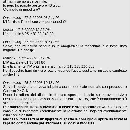
stima mi sembra verosimile.
Io però ho pagato per avere 40 giga.
C'è modo di rimediare?
Dnshosting - 17 Jul 2008 08:24 AM
Mi fornisce l'ip del suo vps per cortesia?
Marok - 17 Jul 2008 12:27 PM
L'ip del mio VPS è 81.31.149.80.
Dnshosting - 17 Jul 2008 01:51 PM
Salve, non mi risulta nessun ip in anagrafica: la macchina le è forse stata
migrata? Da che ip?
Marok - 17 Jul 2008 05:19 PM
L'IP attuale è 81.31.149.80.
Effettivamente, l'IP originale era un altro: 213.215.226.151.
Poi il vecchio hard disk si è rotto e, quando l'avete sostituito, mi avete cambiato
anche l'IP.
Dnshosting - 18 Jul 2008 10:13 AM
Salv,e il servizio che aveva lei prima era un dedicato normale con processore
Celeron 2.4GHz.
Dopo la rottura del disco, le è stato spostato il tutto sul nuovo servizio
Dedicato2 (che ha processori Xeon e dischi in RAID5) che è notoriamente più
sicuro e performante.
Per mantenerle il costo invariato, il disco è stato portato da 40 a 20 GB
. Le
consiglio di impostare correttamente la rotazione dei logs ed eventualmente
eliminare files inutili.
Nel caso volesse fare un upgrade di spazio le consiglio di aprire un ticket al
reparto commerciale per informarsi su costi e modalità
.