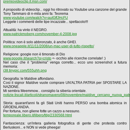
premiovideoclip.it.msn.com/
A proposito di videoclip... oggi ho ritrovato su Youtube una canzone del grande
Tony Tammaro di n-mila anni fa: Teorema
www.youtube.com/watch?v=auIGffJHcFU
Leggete i commenti delle tipe incazzate... spettacolo!!!
Attualità: ha vinto il NEGRO.
www.patrickmoberg.com/november-4-2008.jpg
Politica: non è solo abbronzato, è anche GHEI.
www.oneapple.it/11/11/2008/un-mac-user-di-tutto-rispetto/
Religione: google non è timorato di Dio
www.google.it/search?q=cristo
<- occhio alle ricerche correlate! :)
Nel caso che il "problema" venga corretto... ecco uno screenshot a futura
memoria:
i38.tinypic.com/555uhh.png
Geografia: le Maldive affondano.
Così il signor Maldive vuole comprare UN'ALTRA PATRIA per SPOSTARE LA
NAZIONE.
Mi sembra Meemmow... consiglio la siberia orientale.
notizie.tiscali.it/articoli/stranomavero/08/novembre/maldive_cercano_nuova_pat
Storia: quarant'anni fa gli Stati Uniti hanno PERSO una bomba atomica in
GROENLANDIA.
Per fortuna, non gliene fotte un cazzo a nessuno.
temporeale.libero.it/libero/fdg/2330568.html
Fantascienza: un'intera galleria fotografica di gente che protesta contro
Berluskoni... e NON si vede pheega!