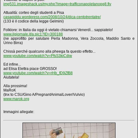
img531.imageshack.us/my.php?image=trafficonapoletanopg8.flv
Attualità: corteo degli studenti a Pisa
casapiddu.wordpress.com/2008/10/24/dica-centotrentatre/
(133 è il codice della legge Gelmini)
Folklore: in Italia da oggi è vietato chiamarsi Venerdì... sappiatelo!
www.ilgiornale.it/a.pic1?ID=300188
(ne approfitto per salutare Perla Madonna, Vera Zoccola, Maddio Santo e
Urino Birra)
Chissà perché qualcuno alla pheega fa questo effetto...
www.youtube.com/watch?v=PfsS3kiCdiw
Ed infine...
ad Elisa Elettra piace GROSSO!
www.youtube.com/watch?v=rHb_fD9ZfB8
Aiutatela!
Alla prossima!
MaRoK
(tnx to CSU/Gino A/PregnantAnimalLover/Vulvio)
www.marok.org
Immagini allegate: