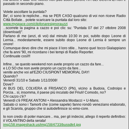
passato in secondo piano.
Volete ascoltare la puntata?
Be', ci sono le repliche... ma se PER CASO qualcuno di voi non riceve Radio
Città Bollate... potete scaricare la puntata dal loro sito:
www.myspace.com/citofonaresignorauzzi
...scorrete la pagina a cazzo e poi clic su: "Puntata 07 del 27 ottobre 2008
(download)".
Parlano di me (anzi, di voi) dal minuto 10:30 in poi, subito dopo Leone di
Lernia... modestamente, essere subito dopo Leone di Lernia è sempre un
onore!
Comunque devo dire che mi piace il loro stile... hanno quel tocco Gialappiano
che fa anni '90, mi ricordano i bei tempi di Radio Reporter.
Continuate così!!!
Infine... se questo weekend non avete proprio un cazzo da fare...
e LO SO che non avete proprio un cazzo da fare...
venite anche voi all'EZIO CIUSPIONT MEMORIAL DAY!
Quando?
Venerdì 31/10 e Sabato 1/11/2008!
Dove?
Al BUS DEL COLVERA di FRISANCO (PN), vicino a Budoia, Codroipo e
Porcia... sì, insomma, il paese più inculato del Friuli! Comodo, no?
Chi cazzo c'è?
Venerdì c'è FREAK ANTONI + Alessandra Mostacci + U-Mans.
Sabato ci sono i Tamorti che (come sapete) fanno rondò veneziano elaborato,
e gli Scarola, gruppo che si autodefinisce sc-emo-core.
Io non credo di poter mancare... ma, per gli indecisi, allego il reperto definitivo:
il VOLANTINO della serata!
img158.imageshack.us/img158/4733/bussdk4.jpg