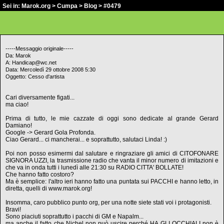
Sei in:
Marok.org
>
Cumpa
>
Blog
> #0479
-----Messaggio originale-----
Da: Marok
A: Handicap@wc.net
Data: Mercoledì 29 ottobre 2008 5:30
Oggetto: Cesso d'artista
Cari diversamente figati...
ma ciao!
Prima di tutto, le mie cazzate di oggi sono dedicate al grande Gerard
Damiano!
Google -> Gerard Gola Profonda.
Ciao Gerard... ci mancherai... e soprattutto, salutaci Linda! :)
Poi non posso esimermi dal salutare e ringraziare gli amici di CITOFONARE
SIGNORA UZZI, la trasmissione radio che vanta il minor numero di imitazioni e
che va in onda tutti i lunedì alle 21:30 su RADIO CITTA' BOLLATE!
Che hanno fatto costoro?
Ma è semplice: l'altro ieri hanno fatto una puntata sui PACCHI e hanno letto, in
diretta, quelli di www.marok.org!
Insomma, caro pubblico punto org, per una notte siete stati voi i protagonisti.
Bravi!
Sono piaciuti soprattutto i pacchi di GM e Napalm...
ma anche il fatto che Nichel non può uscire perché HA GLI OCCHIALI non è