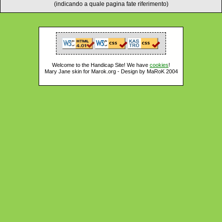
(indicando a quale pagina fate riferimento)
Welcome to the Handicap Site! We have
cookies
!
Mary Jane skin for Marok.org - Design by MaRoK 2004