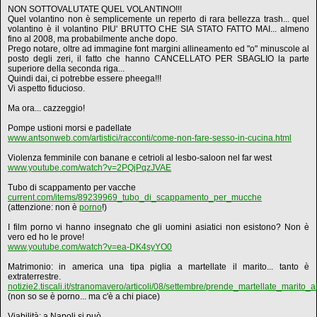
NON SOTTOVALUTATE QUEL VOLANTINO!!!
Quel volantino non è semplicemente un reperto di rara bellezza trash... quel
volantino è il volantino PIU' BRUTTO CHE SIA STATO FATTO MAI... almeno
fino al 2008, ma probabilmente anche dopo.
Prego notare, oltre ad immagine font margini allineamento ed "o" minuscole al
posto degli zeri, il fatto che hanno CANCELLATO PER SBAGLIO la parte
superiore della seconda riga...
Quindi dai, ci potrebbe essere pheega!!!
Vi aspetto fiducioso.
Ma ora... cazzeggio!
Pompe ustioni morsi e padellate
www.antsonweb.com/artistici/racconti/come-non-fare-sesso-in-cucina.html
Violenza femminile con banane e cetrioli al lesbo-saloon nel far west
www.youtube.com/watch?v=2PQjPqzJVAE
Tubo di scappamento per vacche
current.com/items/89239969_tubo_di_scappamento_per_mucche
(attenzione: non è
porno
!)
I film porno vi hanno insegnato che gli uomini asiatici non esistono? Non è
vero ed ho le prove!
www.youtube.com/watch?v=ea-DK4syYO0
Matrimonio: in america una tipa piglia a martellate il marito... tanto è
extraterrestre.
notizie2.tiscali.it/stranomavero/articoli/08/settembre/prende_martellate_marito_
(non so se è porno... ma c'è a chi piace)
Viabilità: a Napoli si può.