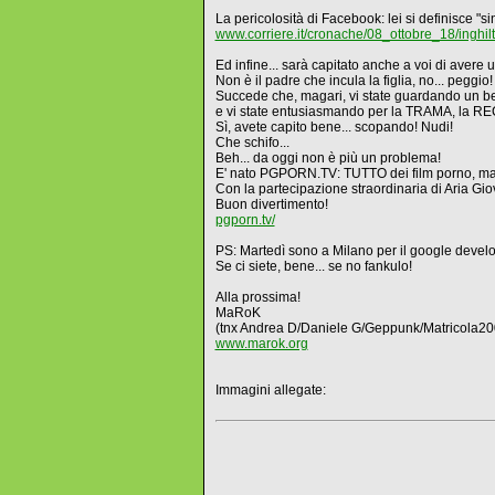
La pericolosità di Facebook: lei si definisce "
www.corriere.it/cronache/08_ottobre_18/ingh
Ed infine... sarà capitato anche a voi di avere
Non è il padre che incula la figlia, no... peggio!
Succede che, magari, vi state guardando un b
e vi state entusiasmando per la TRAMA, la RECI
Sì, avete capito bene... scopando! Nudi!
Che schifo...
Beh... da oggi non è più un problema!
E' nato PGPORN.TV: TUTTO dei film porno, ma
Con la partecipazione straordinaria di Aria Gio
Buon divertimento!
pgporn.tv/
PS: Martedì sono a Milano per il google develo
Se ci siete, bene... se no fankulo!
Alla prossima!
MaRoK
(tnx Andrea D/Daniele G/Geppunk/Matricola20
www.marok.org
Immagini allegate: