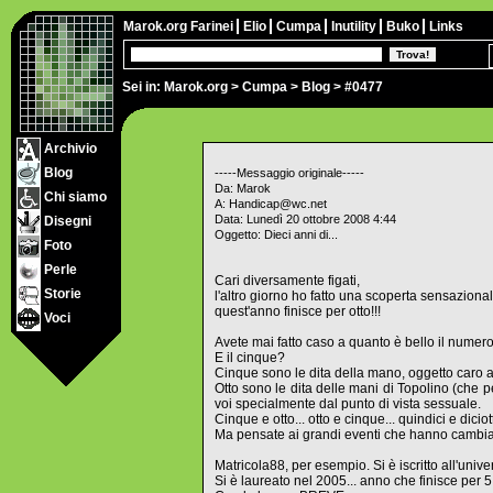
Marok.org
Farinei
Elio
Cumpa
Inutility
Buko
Links
Sei in:
Marok.org
>
Cumpa
>
Blog
> #0477
Archivio
Blog
-----Messaggio originale-----
Da: Marok
Chi siamo
A: Handicap@wc.net
Data: Lunedì 20 ottobre 2008 4:44
Disegni
Oggetto: Dieci anni di...
Foto
Perle
Cari diversamente figati,
Storie
l'altro giorno ho fatto una scoperta sensazionale
quest'anno finisce per otto!!!
Voci
Avete mai fatto caso a quanto è bello il numero
E il cinque?
Cinque sono le dita della mano, oggetto caro a 
Otto sono le dita delle mani di Topolino (che p
voi specialmente dal punto di vista sessuale.
Cinque e otto... otto e cinque... quindici e diciott
Ma pensate ai grandi eventi che hanno cambiato
Matricola88, per esempio. Si è iscritto all'univer
Si è laureato nel 2005... anno che finisce per 5