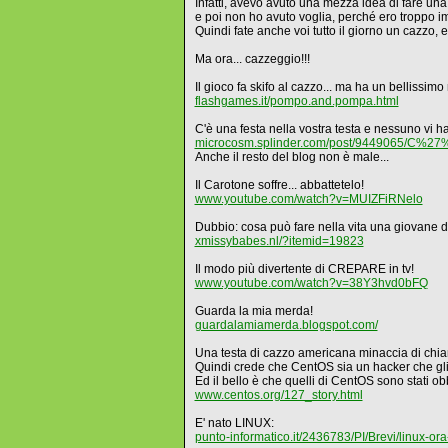
Infatti, avevo avuto una mezza idea di fare una f
e poi non ho avuto voglia, perché ero troppo i
Quindi fate anche voi tutto il giorno un cazzo, e
Ma ora... cazzeggio!!!
Il gioco fa skifo al cazzo... ma ha un bellissim
flashgames.it/pompo.and.pompa.html
C'è una festa nella vostra testa e nessuno vi ha
microcosm.splinder.com/post/9449065/C%27
Anche il resto del blog non è male...
Il Carotone soffre... abbattetelo!
www.youtube.com/watch?v=MUIZFiRNelo
Dubbio: cosa può fare nella vita una giovan
xmissybabes.nl/?itemid=19823
Il modo più divertente di CREPARE in tv!
www.youtube.com/watch?v=38Y3hvd0bFQ
Guarda la mia merda!
guardalamiamerda.blogspot.com/
Una testa di cazzo americana minaccia di chiam
Quindi crede che CentOS sia un hacker che gli 
Ed il bello è che quelli di CentOS sono stati obbl
www.centos.org/127_story.html
E' nato LINUX:
punto-informatico.it/2436783/PI/Brevi/linux-or