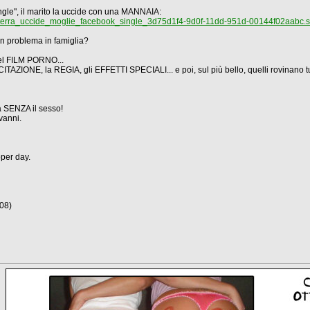
single", il marito la uccide con una MANNAIA:
ilterra_uccide_moglie_facebook_single_3d75d1f4-9d0f-11dd-951d-00144f02aabc.s
 un problema in famiglia?
el FILM PORNO...
TAZIONE, la REGIA, gli EFFETTI SPECIALI... e poi, sul più bello, quelli rovinano t
 SENZA il sesso!
vanni.
per day.
08)