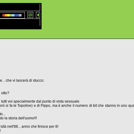
... che vi lascerà di stucco:
 otto?
tutti voi specialmente dal punto di vista sessuale.
erò si fa le Topoline) e di Pippo, ma è anche il numero di bit che stanno in uno qual
o...
 la storia dell'uomo!!!
sità nell'88... anno che finisce per 8!
!