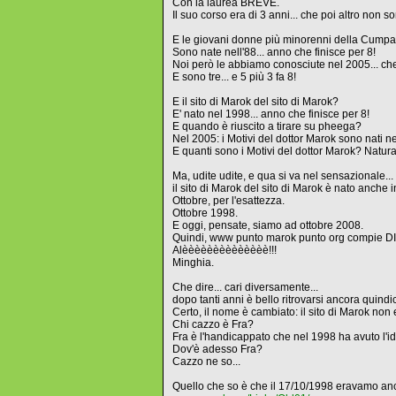
Con la laurea BREVE.
Il suo corso era di 3 anni... che poi altro non so
E le giovani donne più minorenni della Cump
Sono nate nell'88... anno che finisce per 8!
Noi però le abbiamo conosciute nel 2005... che 
E sono tre... e 5 più 3 fa 8!
E il sito di Marok del sito di Marok?
E' nato nel 1998... anno che finisce per 8!
E quando è riuscito a tirare su pheega?
Nel 2005: i Motivi del dottor Marok sono nati n
E quanti sono i Motivi del dottor Marok? Natu
Ma, udite udite, e qua si va nel sensazionale...
il sito di Marok del sito di Marok è nato anche i
Ottobre, per l'esattezza.
Ottobre 1998.
E oggi, pensate, siamo ad ottobre 2008.
Quindi, www punto marok punto org compie DI
Alèèèèèèèèèèèèèè!!!
Minghia.
Che dire... cari diversamente...
dopo tanti anni è bello ritrovarsi ancora quindic
Certo, il nome è cambiato: il sito di Marok non
Chi cazzo è Fra?
Fra è l'handicappato che nel 1998 ha avuto l'id
Dov'è adesso Fra?
Cazzo ne so...
Quello che so è che il 17/10/1998 eravamo anc