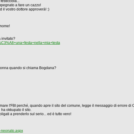
esticciola...
mpegnato a fare un cazzo!
d il vostro dottore approverà! :)
o nome!
 invitato?
%C3%A8+una+festa+nella+mia+testa
e donna quando si chiama Bogdana?
are l'FBI perché, quando apre il sito del comune, legge il messaggio di errore di
ha okkupato il sito.
igati a prenderlo sul serio... ed è tutto vero!
a-neonato.aspx