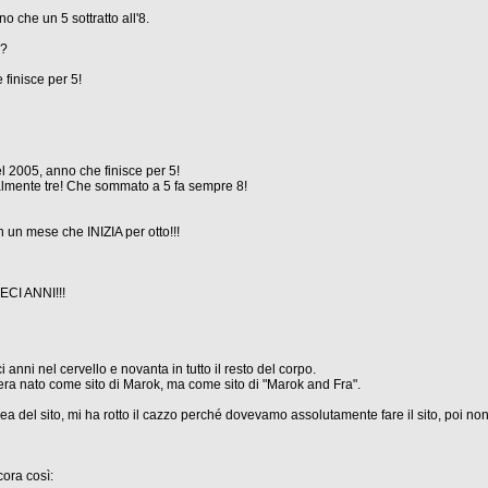
no che un 5 sottratto all'8.
a?
finisce per 5!
el 2005, anno che finisce per 5!
ralmente tre! Che sommato a 5 fa sempre 8!
n un mese che INIZIA per otto!!!
ECI ANNI!!!
i anni nel cervello e novanta in tutto il resto del corpo.
 era nato come sito di Marok, ma come sito di "Marok and Fra".
ea del sito, mi ha rotto il cazzo perché dovevamo assolutamente fare il sito, poi non
ora così: