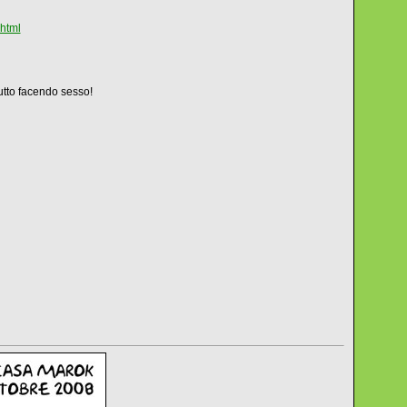
html
utto facendo sesso!