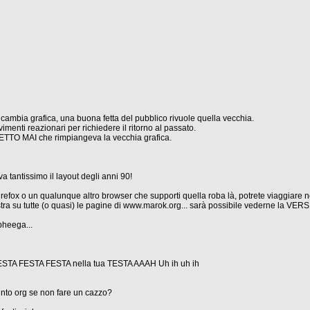
cambia grafica, una buona fetta del pubblico rivuole quella vecchia.
menti reazionari per richiedere il ritorno al passato.
ETTO MAI che rimpiangeva la vecchia grafica.
a tantissimo il layout degli anni 90!
Firefox o un qualunque altro browser che supporti quella roba là, potrete viaggiare 
stra su tutte (o quasi) le pagine di www.marok.org... sarà possibile vederne la VER
pheega...
ESTA FESTA FESTA nella tua TESTA AAAH Uh ih uh ih
nto org se non fare un cazzo?