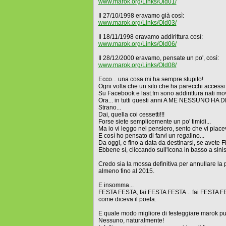
www.marok.org/Links/Old01/
Il 27/10/1998 eravamo già così:
www.marok.org/Links/Old03/
Il 18/11/1998 eravamo addirittura così:
www.marok.org/Links/Old06/
Il 28/12/2000 eravamo, pensate un po', così:
www.marok.org/Links/Old08/
Ecco... una cosa mi ha sempre stupito!
Ogni volta che un sito che ha parecchi accessi 
Su Facebook e last.fm sono addirittura nati movi
Ora... in tutti questi anni A ME NESSUNO HA D
Strano...
Dai, quella coi cessetti!!!
Forse siete semplicemente un po' timidi...
Ma io vi leggo nel pensiero, sento che vi piacev
E così ho pensato di farvi un regalino...
Da oggi, e fino a data da destinarsi, se avete 
Ebbene sì, cliccando sull'icona in basso a sini
Credo sia la mossa definitiva per annullare la 
almeno fino al 2015.
E insomma...
FESTA FESTA, fai FESTA FESTA... fai FESTA F
come diceva il poeta.
E quale modo migliore di festeggiare marok pu
Nessuno, naturalmente!