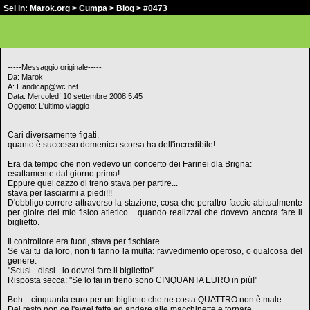
Sei in:
Marok.org
>
Cumpa
>
Blog
> #0473
-----Messaggio originale-----
Da: Marok
A: Handicap@wc.net
Data: Mercoledì 10 settembre 2008 5:45
Oggetto: L'ultimo viaggio
Cari diversamente figati,
quanto è successo domenica scorsa ha dell'incredibile!
Era da tempo che non vedevo un concerto dei Farinei dla Brigna:
esattamente dal giorno prima!
Eppure quel cazzo di treno stava per partire...
stava per lasciarmi a piedi!!!
D'obbligo correre attraverso la stazione, cosa che peraltro faccio abitualmente
per gioire del mio fisico atletico... quando realizzai che dovevo ancora fare il
biglietto.
Il controllore era fuori, stava per fischiare.
Se vai tu da loro, non ti fanno la multa: ravvedimento operoso, o qualcosa del
genere.
"Scusi - dissi - io dovrei fare il biglietto!"
Risposta secca: "Se lo fai in treno sono CINQUANTA EURO in più!"
Beh... cinquanta euro per un biglietto che ne costa QUATTRO non è male.
Del resto non ce l'avrei fatta ad andare alle macchinette e tornare.