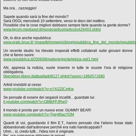
Ma ora... cazzeggio!
Sapete quando sarà la fine del mondo?
Sarà OGGI, mercoledì 10 settembre, verso le dieci del mattino.
Possibile che le cose migliori debbano sempre farle quando la gente dorme?
www.tgcom.mediaset.it/mondo/articoli/articolo426403.shtml
Oh, lo dice anche repubblica:
www.prato.linux.it/~lmasetti/immagini/blog/repubblica_fine_del_mondo/repubblica
Un recente studio ha rilevato insperati effetti collaterali sulle giovani donne
che si fanno suore:
www.repubblica.it/2006/08/gallerie/gente/letizia-set/1.html
AN, appresa la notizia, vuole inserire in tutte le scuole l'ora di religione
obbligatoria.
liberoblog.libero.it/attualita/bl8127.phtml?ssonc=1860571680
Artisti invisibili al cesso
www.youtube.com/watch?v=xYXj2ZICmKw
Se pensate di essere dei segaioli incalliti... guardate lui:
it.youtube.com/watch?v=O8tIbFPJRwQ
Il mondo è pronto per un nuovo eroe: GUMMY BEAR!
www.youtube.com/watch?v=TywytNazYDM
Quanti di voi, guardando il film E.T., hanno pensato che l'alieno fosse stato
abbandonato dall'astronave perché era nato handicappato?
Uhm... sì, credo tutti... l'idea non è originale.
Be', ora comunque abbiamo le prove!