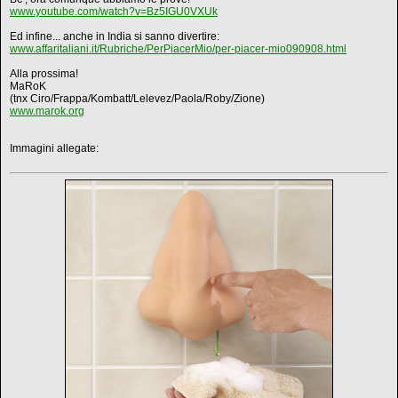
www.youtube.com/watch?v=Bz5IGU0VXUk
Ed infine... anche in India si sanno divertire:
www.affaritaliani.it/Rubriche/PerPiacerMio/per-piacer-mio090908.html
Alla prossima!
MaRoK
(tnx Ciro/Frappa/Kombatt/Lelevez/Paola/Roby/Zione)
www.marok.org
Immagini allegate: