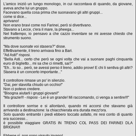
L'amico iniziò un lungo monologo, in cui raccontava di quando, da giovane,
aveva anche lui un gruppo.
Facevano quella cosa prima che suonavano gli altri gruppi...
come si dice...
aprivano!
Non erano bravi come noi Farinei, però si divertivano.
Stavano a Lecce, c'era il mare, la pheega...
Nel frattempo, io pensavo a che cazzo inventare se mi avesse chiesto che
strumento suono.
"Ma dove suonate voi stasera?" disse.
Effettivamente, il treno arrivava fino a Bari.
"Ad Asti!" risposi.
"Bella Asti... certo che però se ogni volta che vai a suonare paghi cinquanta
euro di biglietto... mi sa che ci rimetti, sai?"
"Eh... lo so... però, se avessi perso il treno, addio prove! E chi li sentiva gli altri?
Stasera è un concerto importante..."
Il controllore rimase un po' in silenzio.
"Dai, per stavolta chiudo un occhio!"
Non ci potevo credere.
"Bisogna aiutarli i gruppi giovani!"
"Ma grazie!!! - risposi - Lei è un grande! Mi raccomando, ci venga a sentire!!!"
Il controllore sorrise e si allontanò, quando mi accorsi che stavamo già
arrivando a destinazione: la chiacchierata era durata mezz'ora.
Solo quando entrambi i piedi ebbero toccato asfalto, mi resi conto di quanto
era successo...
è possibile viaggiare GRATIS IN TRENO COL PASS DEI FARINEI DLA
BRIGNA!!!
Ebbene sì, non sono vissuto invano!