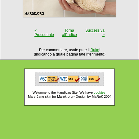
<
Torna
Successiva
Precedente
all'indice
>
Per commentare, usate pure il
Buko
!
(indicando a quale pagina fate riferimento)
Welcome to the Handicap Site! We have
cookies
!
Mary Jane skin for Marok.org - Design by MaRoK 2004