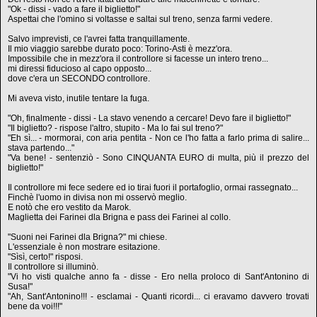
"Ok - dissi - vado a fare il biglietto!"
Aspettai che l'omino si voltasse e saltai sul treno, senza farmi vedere.
Salvo imprevisti, ce l'avrei fatta tranquillamente.
Il mio viaggio sarebbe durato poco: Torino-Asti è mezz'ora.
Impossibile che in mezz'ora il controllore si facesse un intero treno...
mi diressi fiducioso al capo opposto...
dove c'era un SECONDO controllore.
Mi aveva visto, inutile tentare la fuga.
"Oh, finalmente - dissi - La stavo venendo a cercare! Devo fare il biglietto!"
"Il biglietto? - rispose l'altro, stupito - Ma lo fai sul treno?"
"Eh sì... - mormorai, con aria pentita - Non ce l'ho fatta a farlo prima di salire...
stava partendo..."
"Va bene! - sentenziò - Sono CINQUANTA EURO di multa, più il prezzo del
biglietto!"
Il controllore mi fece sedere ed io tirai fuori il portafoglio, ormai rassegnato...
Finchè l'uomo in divisa non mi osservò meglio.
E notò che ero vestito da Marok.
Maglietta dei Farinei dla Brigna e pass dei Farinei al collo.
"Suoni nei Farinei dla Brigna?" mi chiese.
L'essenziale è non mostrare esitazione.
"Sìsì, certo!" risposi.
Il controllore si illuminò.
"Vi ho visti qualche anno fa - disse - Ero nella proloco di Sant'Antonino di
Susa!"
"Ah, Sant'Antonino!!! - esclamai - Quanti ricordi... ci eravamo davvero trovati
bene da voi!!!"