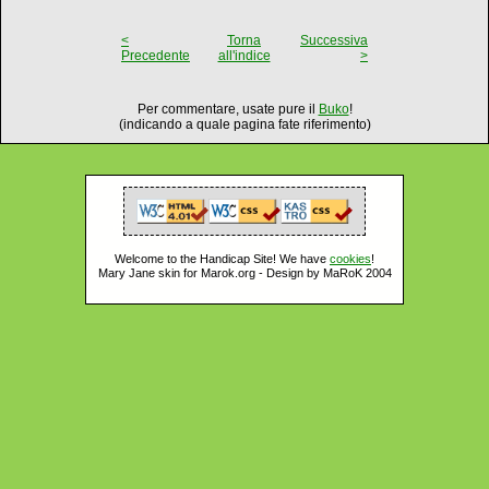
<
Torna
Successiva
Precedente
all'indice
>
Per commentare, usate pure il
Buko
!
(indicando a quale pagina fate riferimento)
Welcome to the Handicap Site! We have
cookies
!
Mary Jane skin for Marok.org - Design by MaRoK 2004