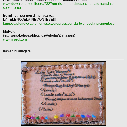
www.downloadblog.it/post/7327/un-ristorante-cinese-chiamato-translate-
server-error
Ed infine... per non dimenticare...
LA TELENOVELA PIEMONTESE!!!
lanuovatelenovelapiemontese.wordpress.com/la-telenovela-piemontese/
MaRoK
(tnx Ivano/Lelevez/Metallus/Pelodia/ZiaFasani)
www.marok.org
Immagini allegate: