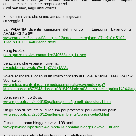
quello dei centimetri del proprio cazzo!
Così pensavo, negli anni ottanta.
E insomma, visto che siamo ancora tutti giovani...
cazzeggio!!!
La PADANIA diventa campione del mondo in Lapponia, battendo gli
ARAMAICI 2 a 0!!!
www.corriere.it/politica/08_luglio_13/padania_campione_87dc7a1c-5102-
11dd-b816-00144f02aabc.shtml
Kung Fu Sex
porn.gonzo-movies.com/video24056/kung_fu_sex
Beh... visto che vi piace il cinema...
it.youtube.com/watch?v=DpXV4g-kVVc
Volete scaricare il video di un intero concerto di Elio e le Storie Tese GRATIS?
Vogliatelo:
www.intoscana.it/intoscana/mediacenter/italiawave/index.jsp?
id_mediaasset=67394&idasset=181849&index=0&id_sottocategoria=1494&lan
Sono nati i Ringo Boys.
www.repubblica.it/2006/08/gallerie/gente/gemelli-duecolori/1.html
Un gruppo di intellettuali si raduna per protestare per i diritti dei polli:
www.repubblica.it/2006/12/gallerie/ambiente/topless-peta/3.html
E' morta la nonna blogger: aveva 108 anni
www.pinkblog.it/post/2354/e-morta-la-nonnina-blogger-aveva-108-anni
Ecco cosa succede a fidarsi troppo dei traduttori online: