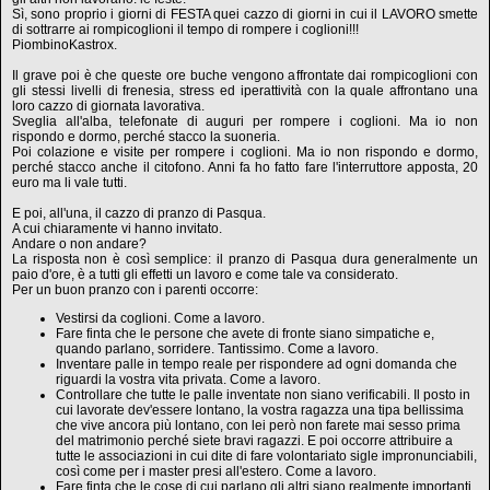
Sì, sono proprio i giorni di FESTA quei cazzo di giorni in cui il LAVORO smette
di sottrarre ai rompicoglioni il tempo di rompere i coglioni!!!
PiombinoKastrox.
Il grave poi è che queste ore buche vengono affrontate dai rompicoglioni con
gli stessi livelli di frenesia, stress ed iperattività con la quale affrontano una
loro cazzo di giornata lavorativa.
Sveglia all'alba, telefonate di auguri per rompere i coglioni. Ma io non
rispondo e dormo, perché stacco la suoneria.
Poi colazione e visite per rompere i coglioni. Ma io non rispondo e dormo,
perché stacco anche il citofono. Anni fa ho fatto fare l'interruttore apposta, 20
euro ma li vale tutti.
E poi, all'una, il cazzo di pranzo di Pasqua.
A cui chiaramente vi hanno invitato.
Andare o non andare?
La risposta non è così semplice: il pranzo di Pasqua dura generalmente un
paio d'ore, è a tutti gli effetti un lavoro e come tale va considerato.
Per un buon pranzo con i parenti occorre:
Vestirsi da coglioni. Come a lavoro.
Fare finta che le persone che avete di fronte siano simpatiche e,
quando parlano, sorridere. Tantissimo. Come a lavoro.
Inventare palle in tempo reale per rispondere ad ogni domanda che
riguardi la vostra vita privata. Come a lavoro.
Controllare che tutte le palle inventate non siano verificabili. Il posto in
cui lavorate dev'essere lontano, la vostra ragazza una tipa bellissima
che vive ancora più lontano, con lei però non farete mai sesso prima
del matrimonio perché siete bravi ragazzi. E poi occorre attribuire a
tutte le associazioni in cui dite di fare volontariato sigle impronunciabili,
così come per i master presi all'estero. Come a lavoro.
Fare finta che le cose di cui parlano gli altri siano realmente importanti