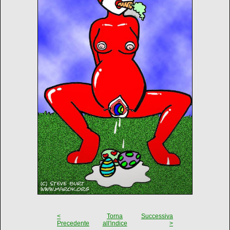
<
Torna
Successiva
Precedente
all'indice
>