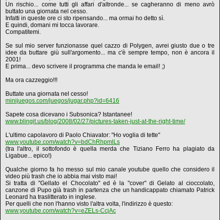
Un rischio... come tutti gli affari d'altronde... se cagheranno di meno avrò
buttato una giornata nel cesso.
Infatti in queste ore ci sto ripensando... ma ormai ho detto sì.
E quindi, domani mi tocca lavorare.
Compatitemi.
Se sul mio server funzionasse quel cazzo di Polygen, avrei giusto due o tre
idee da buttare giù sull'argomento... ma c'è sempre tempo, non è ancora il
2001!
E prima... devo scrivere il programma che manda le email! ;)
Ma ora cazzeggio!!!
Buttate una giornata nel cesso!
minijuegos.com/juegos/jugar.php?id=6416
Sapete cosa dicevano i Subsonica? Istantanee!
www.blingit.us/blog/2008/02/27/pictures-taken-just-at-the-right-time/
L'ultimo capolavoro di Paolo Chiavator: "Ho voglia di tette"
www.youtube.com/watch?v=bdChRhpmlLs
(tra l'altro, il sottofondo è quella merda che Tiziano Ferro ha plagiato da
Ligabue... epico!)
Qualche giorno fa ho messo sul mio canale youtube quello che considero il
video più trash che io abbia mai visto mai!
Si tratta di "Gellato el Chocolato" ed è la "cover" di Gelato al cioccolato,
canzone di Pupo già trash in partenza che un handicappato chiamato Patrick
Leonard ha traslitterato in inglese.
Per quelli che non l'hanno visto l'altra volta, l'indirizzo è questo:
www.youtube.com/watch?v=eZELs-CcjAc