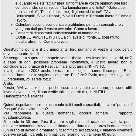
e, quando vi siete fatti un'idea, uniformare le vostre opinioni alle loro,
concludendo, se serve, con "La famiglia prima di tutto!", "Galera per
uno spinello!", "Di notte si dorme, di giorno si lavora!", "Viva
Berlusconi!", "Viva il Papa!", "Viva il Duce!" e "Padania libera!". Come a
lavoro.
Ostentare accondiscendenza e gratitudine per tutti i consigli che vi
vengono dati per il vostro avvenire. Come a lavoro.
Cercare di dimostrarvi indispensabile al mondo ma
COMPLETAMENTE INUTILE a chi avete di fronte. E, soprattutto,
indaffaratissimo. Come a lavoro.
Quest'ultimo punto è il più importante: loro puntano al vostro tempo, perciò
dovete apparire inutili.
Se vengono a sapere che sapete venire (bella quest'inversione di verbi, no?)
a capo di ogni possibile problema informatico, il vostro lavoro non si
concluderà col pranzo di Pasqua, ma si protrarrà all'INFINITO.
Infatti, nell'anno 2008 anche i vecchi rompicoglioni hanno il computer! E, se
non ce l'hanno, se lo vogliono comprare. Per farci? Ovvio, rompere i coglioni!
E, credetemi, voi sarete fottuti.
A vita.
Perciò, MAI vantarvi delle poche cose che sapete fare bene, se sono utili:
inventatevene altre, di non verificabili e, soprattutto, di INUTILI.
Il fancazzismo è scienza.
Quindi, rispettando scrupolosamente tutti i punti sopracitati, il lavoro "pranzo di
Pasqua" è da evitare o no?
Per rispondere a questa domanda, occorre stimare il rapporto
guadagno/fatica.
Stimando in 30 euro l'ora il valore soglia sotto il quale non vale la pena
muovere nemmeno mezzo dito, stimando la durata del pranzo in due ore circa
(un orario di lavoro giornaliero tuttosommato accettabile), il bilancio diventerà
positivo se tutti i parenti, sommati, cagheranno fuori almeno 60 euro.