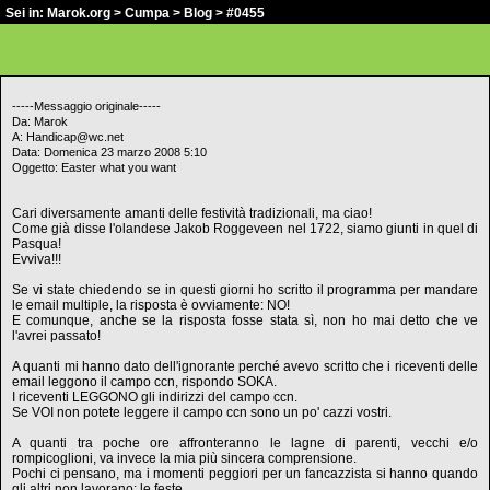
Sei in:
Marok.org
>
Cumpa
>
Blog
> #0455
-----Messaggio originale-----
Da: Marok
A: Handicap@wc.net
Data: Domenica 23 marzo 2008 5:10
Oggetto: Easter what you want
Cari diversamente amanti delle festività tradizionali, ma ciao!
Come già disse l'olandese Jakob Roggeveen nel 1722, siamo giunti in quel di
Pasqua!
Evviva!!!
Se vi state chiedendo se in questi giorni ho scritto il programma per mandare
le email multiple, la risposta è ovviamente: NO!
E comunque, anche se la risposta fosse stata sì, non ho mai detto che ve
l'avrei passato!
A quanti mi hanno dato dell'ignorante perché avevo scritto che i riceventi delle
email leggono il campo ccn, rispondo SOKA.
I riceventi LEGGONO gli indirizzi del campo ccn.
Se VOI non potete leggere il campo ccn sono un po' cazzi vostri.
A quanti tra poche ore affronteranno le lagne di parenti, vecchi e/o
rompicoglioni, va invece la mia più sincera comprensione.
Pochi ci pensano, ma i momenti peggiori per un fancazzista si hanno quando
gli altri non lavorano: le feste.