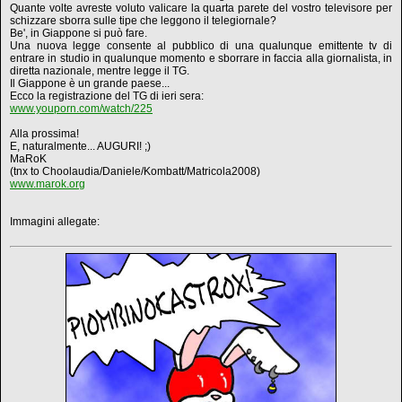
Quante volte avreste voluto valicare la quarta parete del vostro televisore per
schizzare sborra sulle tipe che leggono il telegiornale?
Be', in Giappone si può fare.
Una nuova legge consente al pubblico di una qualunque emittente tv di
entrare in studio in qualunque momento e sborrare in faccia alla giornalista, in
diretta nazionale, mentre legge il TG.
Il Giappone è un grande paese...
Ecco la registrazione del TG di ieri sera:
www.youporn.com/watch/225
Alla prossima!
E, naturalmente... AUGURI! ;)
MaRoK
(tnx to Choolaudia/Daniele/Kombatt/Matricola2008)
www.marok.org
Immagini allegate: