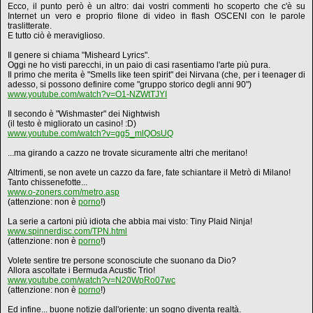
Ecco, il punto però è un altro: dai vostri commenti ho scoperto che c'è su
Internet un vero e proprio filone di video in flash OSCENI con le parole
traslitterate.
E tutto ciò è meraviglioso.
Il genere si chiama "Misheard Lyrics".
Oggi ne ho visti parecchi, in un paio di casi rasentiamo l'arte più pura.
Il primo che merita è "Smells like teen spirit" dei Nirvana (che, per i teenager di
adesso, si possono definire come "gruppo storico degli anni 90")
www.youtube.com/watch?v=O1-NZWtTJYI
Il secondo è "Wishmaster" dei Nightwish
(il testo è migliorato un casino! :D)
www.youtube.com/watch?v=gg5_mlQOsUQ
...ma girando a cazzo ne trovate sicuramente altri che meritano!
Altrimenti, se non avete un cazzo da fare, fate schiantare il Metrò di Milano!
Tanto chissenefotte...
www.o-zoners.com/metro.asp
(attenzione: non è
porno
!)
La serie a cartoni più idiota che abbia mai visto: Tiny Plaid Ninja!
www.spinnerdisc.com/TPN.html
(attenzione: non è
porno
!)
Volete sentire tre persone sconosciute che suonano da Dio?
Allora ascoltate i Bermuda Acustic Trio!
www.youtube.com/watch?v=N20WpRo07wc
(attenzione: non è
porno
!)
Ed infine... buone notizie dall'oriente: un sogno diventa realtà.