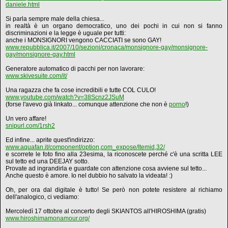
daniele.html
Si parla sempre male della chiesa...
in realtà è un organo democratico, uno dei pochi in cui non si fanno
discriminazioni e la legge è uguale per tutti:
anche i MONSIGNORI vengono CACCIATI se sono GAY!
www.repubblica.it/2007/10/sezioni/cronaca/monsignore-gay/monsignore-
gay/monsignore-gay.html
Generatore automatico di pacchi per non lavorare:
www.skivesuite.com/it/
Una ragazza che fa cose incredibili e tutte COL CULO!
www.youtube.com/watch?v=38Scnz2JSuM
(forse l'avevo già linkato... comunque attenzione che non è
porno
!)
Un vero affare!
snipurl.com/1rsh2
Ed infine... aprite quest'indirizzo:
www.aquafan.it/component/option,com_expose/Itemid,32/
e scorrete le foto fino alla 23esima, la riconoscete perché c'è una scritta LEE
sul tetto ed una DEEJAY sotto.
Provate ad ingrandirla e guardate con attenzione cosa avviene sul tetto...
Anche questo è amore. Io nel dubbio ho salvato la videata! :)
Oh, per ora dal digitale è tutto! Se però non potete resistere al richiamo
dell'analogico, ci vediamo:
Mercoledì 17 ottobre al concerto degli SKIANTOS all'HIROSHIMA (gratis)
www.hiroshimamonamour.org/