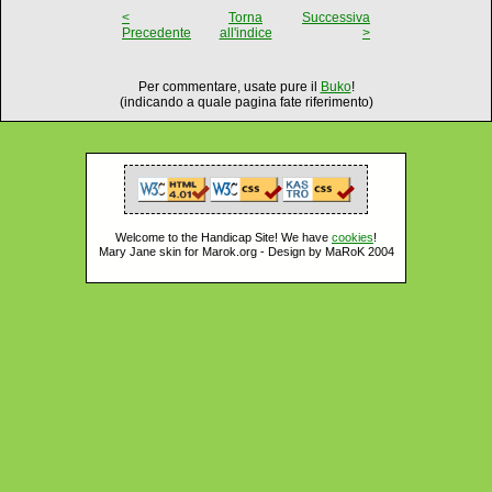
<
Torna
Successiva
Precedente
all'indice
>
Per commentare, usate pure il
Buko
!
(indicando a quale pagina fate riferimento)
Welcome to the Handicap Site! We have
cookies
!
Mary Jane skin for Marok.org - Design by MaRoK 2004