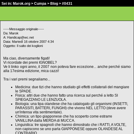
Sei in:
Marok.org
>
Cumpa
>
Blog
> #0431
-----Messaggio originale-----
Da: Marok
A: Handicap@wc.net
Data: Martedì 16 ottobre 2007 4:34
Oggetto: Il salto dei koglioni
Ma ciao, diversamente figati!
Vi ricordate dei premi IGNOBEL?
Ve li linko ogni anno, il 2007 non poteva fare eccezione... anche perché siamo
alla 17esima edizione, mica cazzi!
Tra i vari premi segnaliamo...
Medicina: due tizi che hanno studiato gli effetti collaterali del mangiare
le SPADE.
Fisica: altri due che hanno fatto una ricerca sul perché a letto SI
SPIEGAZZANO LE LENZUOLA.
Biologia: una tipa olandese che ha catalogato gli organismi (INSETTI,
PARASSITI, BATTERI, FUNGHI) che vivono NEL LETTO (deve avere
un'intensa vita sentimentale).
Chimica: un tipo giapponese che ha scoperto come estrarre
VANILLINA dalla MERDA di MUCCA.
Linguistica: tre spagnoli che hanno dimostrato che i RATTI, A VOLTE,
non capiscono se uno parla GIAPPONESE oppure OLANDESE AL
CONTRARIO.