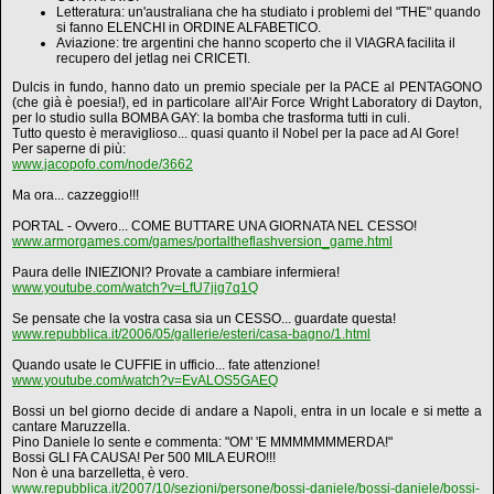
Letteratura: un'australiana che ha studiato i problemi del "THE" quando
si fanno ELENCHI in ORDINE ALFABETICO.
Aviazione: tre argentini che hanno scoperto che il VIAGRA facilita il
recupero del jetlag nei CRICETI.
Dulcis in fundo, hanno dato un premio speciale per la PACE al PENTAGONO
(che già è poesia!), ed in particolare all'Air Force Wright Laboratory di Dayton,
per lo studio sulla BOMBA GAY: la bomba che trasforma tutti in culi.
Tutto questo è meraviglioso... quasi quanto il Nobel per la pace ad Al Gore!
Per saperne di più:
www.jacopofo.com/node/3662
Ma ora... cazzeggio!!!
PORTAL - Ovvero... COME BUTTARE UNA GIORNATA NEL CESSO!
www.armorgames.com/games/portaltheflashversion_game.html
Paura delle INIEZIONI? Provate a cambiare infermiera!
www.youtube.com/watch?v=LfU7jig7q1Q
Se pensate che la vostra casa sia un CESSO... guardate questa!
www.repubblica.it/2006/05/gallerie/esteri/casa-bagno/1.html
Quando usate le CUFFIE in ufficio... fate attenzione!
www.youtube.com/watch?v=EvALOS5GAEQ
Bossi un bel giorno decide di andare a Napoli, entra in un locale e si mette a
cantare Maruzzella.
Pino Daniele lo sente e commenta: "OM' 'E MMMMMMMERDA!"
Bossi GLI FA CAUSA! Per 500 MILA EURO!!!
Non è una barzelletta, è vero.
www.repubblica.it/2007/10/sezioni/persone/bossi-daniele/bossi-daniele/bossi-