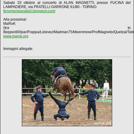
Sabato 20 ottobre al concerto di ALAN MAGNETTI, presso FUCINA del
LAMPADIERE, via FRATELLI GARRONE 61/80 - TORINO.
fenomeniparalleli.blogspot.com/
Alla prossima!
MaRoK
(tnx to
Beppe/d00par/Frappa/Lelevez/Madman75/Meemmow/ProfMagneto/Quetzal/Tafa
www.marok.org
Immagini allegate: