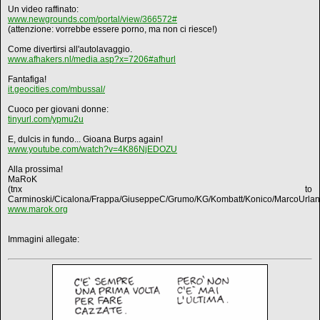
Un video raffinato:
www.newgrounds.com/portal/view/366572#
(attenzione: vorrebbe essere porno, ma non ci riesce!)
Come divertirsi all'autolavaggio.
www.afhakers.nl/media.asp?x=7206#afhurl
Fantafiga!
it.geocities.com/mbussal/
Cuoco per giovani donne:
tinyurl.com/ypmu2u
E, dulcis in fundo... Gioana Burps again!
www.youtube.com/watch?v=4K86NjEDOZU
Alla prossima!
MaRoK
(tnx to
Carminoski/Cicalona/Frappa/GiuseppeC/Grumo/KG/Kombatt/Konico/MarcoUrlan
www.marok.org
Immagini allegate: