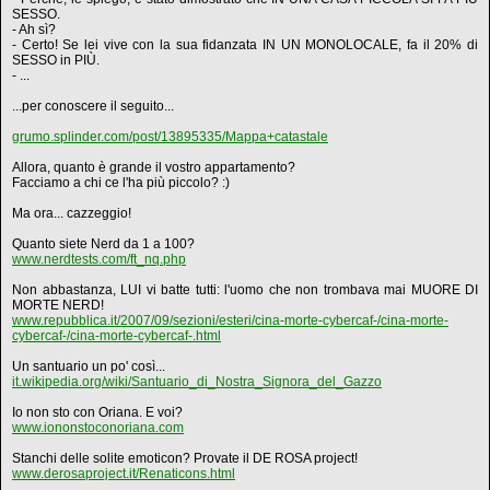
SESSO.
- Ah sì?
- Certo! Se lei vive con la sua fidanzata IN UN MONOLOCALE, fa il 20% di
SESSO in PIÙ.
- ...
...per conoscere il seguito...
grumo.splinder.com/post/13895335/Mappa+catastale
Allora, quanto è grande il vostro appartamento?
Facciamo a chi ce l'ha più piccolo? :)
Ma ora... cazzeggio!
Quanto siete Nerd da 1 a 100?
www.nerdtests.com/ft_nq.php
Non abbastanza, LUI vi batte tutti: l'uomo che non trombava mai MUORE DI
MORTE NERD!
www.repubblica.it/2007/09/sezioni/esteri/cina-morte-cybercaf-/cina-morte-
cybercaf-/cina-morte-cybercaf-.html
Un santuario un po' così...
it.wikipedia.org/wiki/Santuario_di_Nostra_Signora_del_Gazzo
Io non sto con Oriana. E voi?
www.iononstoconoriana.com
Stanchi delle solite emoticon? Provate il DE ROSA project!
www.derosaproject.it/Renaticons.html