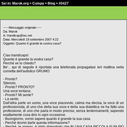
Sei in:
Marok.org
>
Cumpa
>
Blog
> #0427
-----Messaggio originale-----
Da: Marok
A: Handicap@wc.net
Data: Mercoledì 19 settembre 2007 4:22
Oggetto: Quanto è grande la vostra casa?
Ciao handicaps!
Quanto è grande la vostra casa?
Perché ve lo chiedo?
Be'... qui di seguito è riportata una telefonata propagatasi ieri mattina nella
cornetta dell'autistico GRUMO:
- Pronto?
Silenzio.
- Pronto? PRONTO?
Una voce lontana:
- Pronto? Mi sente?
- La sento.
Dall'altra parte un uomo, una voce piacevole, calma ma decisa, la voce di un
professionista, di uno che della sua voce e della sua dialettica ne ha fatto una
professione, di uno che parla in modo preciso, senza tentennamenti, sapendo
esattamente cosa dire in ogni occasione.
- Buongiorno, vorrei sapere quanto è grande la sua casa.
- Perché dovrei darle questa informazione?
- Perché, le spiego, è stato dimostrato che IN UNA CASA PICCOLA SI FA PIÙ