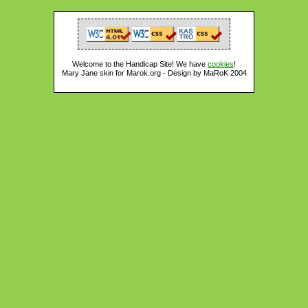
Welcome to the Handicap Site! We have
cookies
!
Mary Jane skin for Marok.org - Design by MaRoK 2004