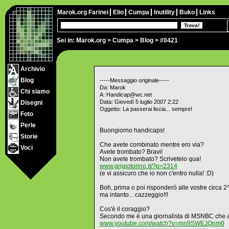
Marok.org
Farinei
Elio
Cumpa
Inutility
Buko
Links
Sei in:
Marok.org
>
Cumpa
>
Blog
> #0421
Archivio
Blog
-----Messaggio originale-----
Da: Marok
Chi siamo
A: Handicap@wc.net
Data: Giovedì 5 luglio 2007 2:22
Disegni
Oggetto: La passerai liscia... sempre!
Foto
Perle
Buongiorno handicaps!
Storie
Che avete combinato mentre ero via?
Voci
Avete trombato? Bravi!
Non avete trombato? Scrivetelo qua!
www.grigiotorino.it/?p=2314
(e vi assicuro che io non c'entro nulla! :D)
Boh, prima o poi risponderò alle vostre circa 2^
ma intanto... cazzeggio!!!
Cos'è il coraggio?
Secondo me è una giornalista di MSNBC che abba
www.youtube.com/watch?v=mn9SWEJQnm0