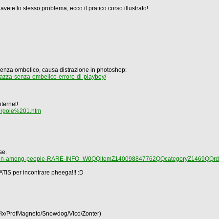
vete lo stesso problema, ecco il pratico corso illustrato!
 senza ombelico, causa distrazione in photoshop:
azza-senza-ombelico-errore-di-playboy/
ternet!
irgole%201.htm
se.
seen-among-people-RARE-INFO_W0QQitemZ140098847762QQcategoryZ1469QQr
ATIS per incontrare pheega!!! :D
Fix/ProfMagneto/Snowdog/Vico/Zonter)