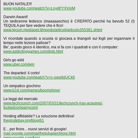
BUON NATALE!!!
www.youtube.com/watch?v=LnydPYXVniM
Darwin Award!
Un sedicenne tedesco (maaaaaschio) è CREPATO perché ha bevuto 52 (!)
TEQUILA per fare vedere che è fico!
www.tgcom.mediaset.it/mondo/articoli/articolo355381.shtml
Vi ricordate quando a scuola si giocava a triangoli sui fogli per ingannare il
tempo nelle lezioni pallose?
Be', questo gioco è identico, ma si fa con i quadrati e con il computer:
www.addictinggames.com/dots.html
Girls go wild
www.uber.com/win
The departed: il corto!
www.youtube.com/watch?v=c-uwa9dUCk0
Un simpatico giochino
www.k2xl.com/games/boomshine/
Le leggi del mercato
www.techcrunch.com/2007/03/31/techcrunch-has-acquired-
fuckedcompanycom/
Hosting affidabile? La soluzione definitiva!
thepiratebay.org/blog/61
E... per finire... nuovi servizi di google!
mail.google.com/mail/help/paper/more.html
www.google.com/tisp/