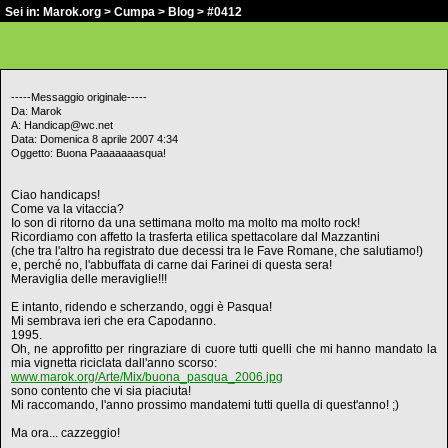
Sei in:
Marok.org
>
Cumpa
>
Blog
> #0412
-----Messaggio originale-----
Da: Marok
A: Handicap@wc.net
Data: Domenica 8 aprile 2007 4:34
Oggetto: Buona Paaaaaaasqua!
Ciao handicaps!
Come va la vitaccia?
Io son di ritorno da una settimana molto ma molto ma molto rock!
Ricordiamo con affetto la trasferta etilica spettacolare dal Mazzantini
(che tra l'altro ha registrato due decessi tra le Fave Romane, che salutiamo!)
e, perché no, l'abbuffata di carne dai Farinei di questa sera!
Meraviglia delle meraviglie!!!
E intanto, ridendo e scherzando, oggi è Pasqua!
Mi sembrava ieri che era Capodanno.
1995.
Oh, ne approfitto per ringraziare di cuore tutti quelli che mi hanno mandato la
mia vignetta riciclata dall'anno scorso:
www.marok.org/Arte/Mix/buona_pasqua_2006.jpg
sono contento che vi sia piaciuta!
Mi raccomando, l'anno prossimo mandatemi tutti quella di quest'anno! ;)
Ma ora... cazzeggio!