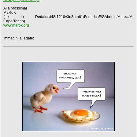
Alla prossima!
MaRoK
(tnx to Dedalus/f48r1210v3n3r4n61/FedericoF/GAbriele/Moska/Mr
Cape/Tonno)
www.marok.org
Immagini allegate: