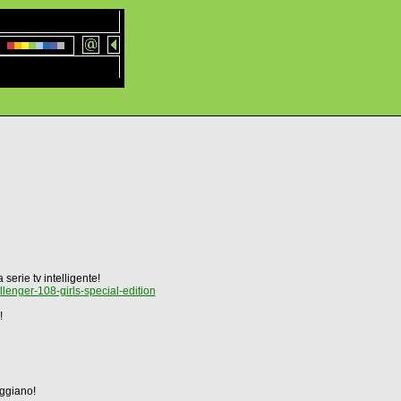
serie tv intelligente!
enger-108-girls-special-edition
!
ggiano!