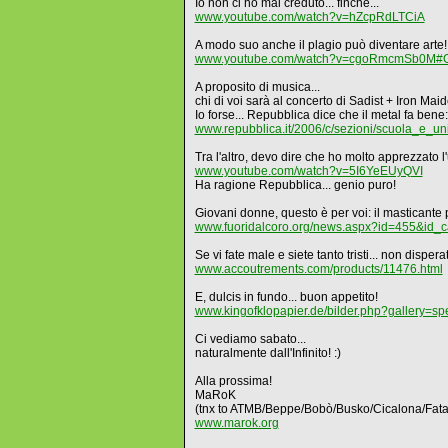
Io non ci ho mai creduto... finché...
www.youtube.com/watch?v=hZcpRdLTCiA
A modo suo anche il plagio può diventare arte!
www.youtube.com/watch?v=cgoRmcmSb0M#
A proposito di musica...
chi di voi sarà al concerto di Sadist + Iron Ma
Io forse... Repubblica dice che il metal fa bene:
www.repubblica.it/2006/c/sezioni/scuola_e_unive
Tra l'altro, devo dire che ho molto apprezzato l
www.youtube.com/watch?v=5I6YeEUyQVI
Ha ragione Repubblica... genio puro!
Giovani donne, questo è per voi: il masticante pe
www.fuoridalcoro.org/news.aspx?id=455&id_c
Se vi fate male e siete tanto tristi... non disper
www.accoutrements.com/products/11476.html
E, dulcis in fundo... buon appetito!
www.kingofklopapier.de/bilder.php?gallery=s
Ci vediamo sabato...
naturalmente dall'Infinito! :)
Alla prossima!
MaRoK
(tnx to ATMB/Beppe/Bobò/Busko/Cicalona/Fat
www.marok.org