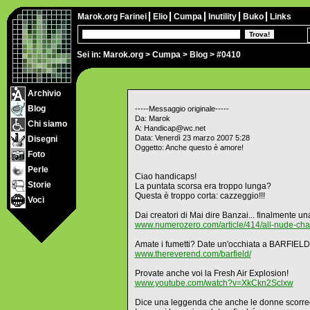
Marok.org
Farinei
Elio
Cumpa
Inutility
Buko
Links
Sei in:
Marok.org
>
Cumpa
>
Blog
> #0410
Archivio
Blog
-----Messaggio originale-----
Da: Marok
Chi siamo
A: Handicap@wc.net
Data: Venerdì 23 marzo 2007 5:28
Disegni
Oggetto: Anche questo è amore!
Foto
Perle
Ciao handicaps!
Storie
La puntata scorsa era troppo lunga?
Questa è troppo corta: cazzeggio!!!
Voci
Dai creatori di Mai dire Banzai... finalmente una 
www.numerozero.com/article/414/all-nude-chall
Amate i fumetti? Date un'occhiata a BARFIELD
www.thereverend.com/barfield/
Provate anche voi la Fresh Air Explosion!
www.youtube.com/watch?v=XkCkn2Sclxw
Dice una leggenda che anche le donne scorre