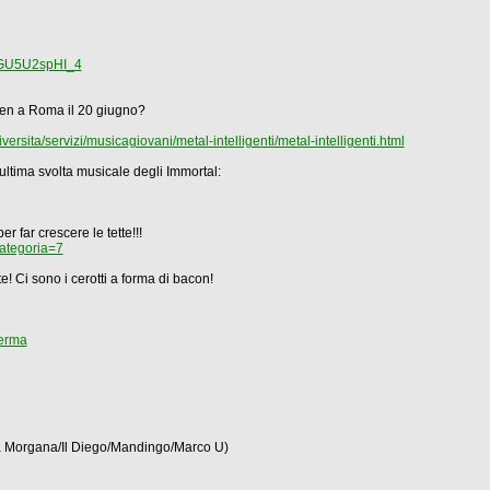
GU5U2spHI_4
iden a Roma il 20 giugno?
rsita/servizi/musicagiovani/metal-intelligenti/metal-intelligenti.html
'ultima svolta musicale degli Immortal:
r far crescere le tette!!!
ategoria=7
ate! Ci sono i cerotti a forma di bacon!
perma
a Morgana/Il Diego/Mandingo/Marco U)