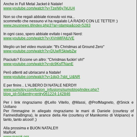
Anche in Full Metal Jacket è Natale!
www.youtube.com/watch?v=TzeN6y7kUU4
Non so che regali abbiate ricevuto voi ma...
scommetto che nessuno vi ha regalato LA RADIO CON LE TETTE!!! :)
www.zeusnews.it/index.php3?ar=stampa&cod=5283
In ogni caso, spero abbiate evitato i regali Nerd:
www.youtube.com/watch?v=XVnMlFAIUVE
Meglio un bel video musicale: "It's Christmas at Ground Zero"
www.youtube.com/watch?v=DUwRSkiwbZw
Piaciuto? Eccone un altro: "Christmas fuckin' oh!"
www.youtube.com/watch?v=dc9KsfTNanE
Però attenti ad ubriacarvi a Natale!
www.youtube.com/watch?v=1dq3-7sbt_U&NR
E per finire... L'ALBERO DI NATALE NERD!!!
www.sumotoy.com/fusion_infusions/sumoblog/index.php?
blog_id=50&entry=entry061224-142846
Per i link ringraziamo @Lello Vitello, @Massi, @ProfMagneto, @Snick e
Uollano
Per l'immagine in allegato ringraziamo le mani di Daniele (courtesy of
FarineidlaBrigna), le arance della Ale (courtesy of Manikomio di Volpiano) e
tanto, tanto alcool! ;)
Alla prossima e BUON NATALE!!!
MaRoK
www.marok.org