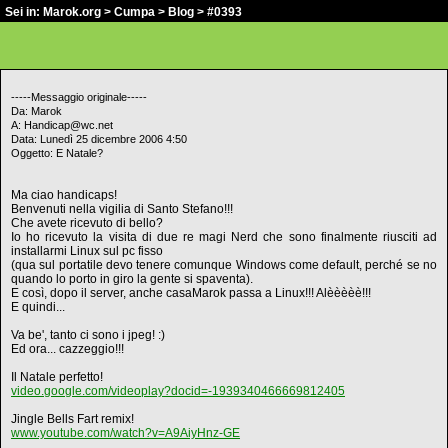
Sei in:
Marok.org
>
Cumpa
>
Blog
> #0393
-----Messaggio originale-----
Da: Marok
A: Handicap@wc.net
Data: Lunedì 25 dicembre 2006 4:50
Oggetto: E Natale?
Ma ciao handicaps!
Benvenuti nella vigilia di Santo Stefano!!!
Che avete ricevuto di bello?
Io ho ricevuto la visita di due re magi Nerd che sono finalmente riusciti ad
installarmi Linux sul pc fisso
(qua sul portatile devo tenere comunque Windows come default, perché se no
quando lo porto in giro la gente si spaventa).
E così, dopo il server, anche casaMarok passa a Linux!!! Alèèèèè!!!
E quindi...
Va be', tanto ci sono i jpeg! :)
Ed ora... cazzeggio!!!
Il Natale perfetto!
video.google.com/videoplay?docid=-1939340466669812405
Jingle Bells Fart remix!
www.youtube.com/watch?v=A9AiyHnz-GE