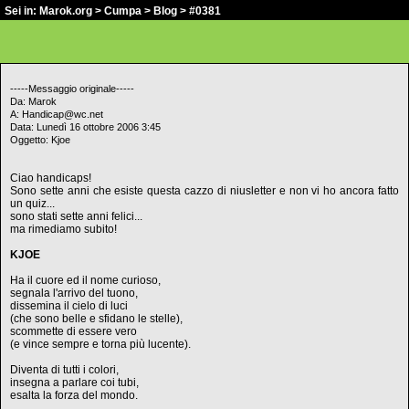
Sei in:
Marok.org
>
Cumpa
>
Blog
> #0381
-----Messaggio originale-----
Da: Marok
A: Handicap@wc.net
Data: Lunedì 16 ottobre 2006 3:45
Oggetto: Kjoe
Ciao handicaps!
Sono sette anni che esiste questa cazzo di niusletter e non vi ho ancora fatto
un quiz...
sono stati sette anni felici...
ma rimediamo subito!
KJOE
Ha il cuore ed il nome curioso,
segnala l'arrivo del tuono,
dissemina il cielo di luci
(che sono belle e sfidano le stelle),
scommette di essere vero
(e vince sempre e torna più lucente).
Diventa di tutti i colori,
insegna a parlare coi tubi,
esalta la forza del mondo.