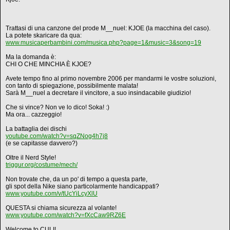
Trattasi di una canzone del prode M__nuel: KJOE (la macchina del caso).
La potete skaricare da qua:
www.musicaperbambini.com/musica.php?page=1&music=3&song=19
Ma la domanda è:
CHI O CHE MINCHIA È KJOE?
Avete tempo fino al primo novembre 2006 per mandarmi le vostre soluzioni,
con tanto di spiegazione, possibilmente malata!
Sarà M__nuel a decretare il vincitore, a suo insindacabile giudizio!
Che si vince? Non ve lo dico! Soka! :)
Ma ora... cazzeggio!
La battaglia dei dischi
youtube.com/watch?v=sqZNog4h7j8
(e se capitasse davvero?)
Oltre il Nerd Style!
triggur.org/costume/mech/
Non trovate che, da un po' di tempo a questa parte,
gli spot della Nike siano particolarmente handicappati?
www.youtube.com/v/tUcYiLcyXlU
QUESTA si chiama sicurezza al volante!
www.youtube.com/watch?v=fXcCaw9RZ6E
Welcome to CULI!