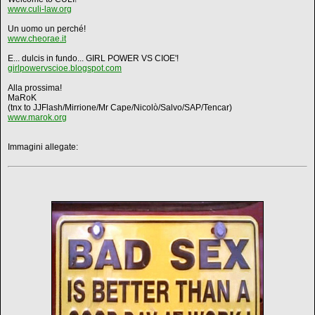
www.culi-law.org
Un uomo un perché!
www.cheorae.it
E... dulcis in fundo... GIRL POWER VS CIOE'!
girlpowervscioe.blogspot.com
Alla prossima!
MaRoK
(tnx to JJFlash/Mirrione/Mr Cape/Nicolò/Salvo/SAP/Tencar)
www.marok.org
Immagini allegate: