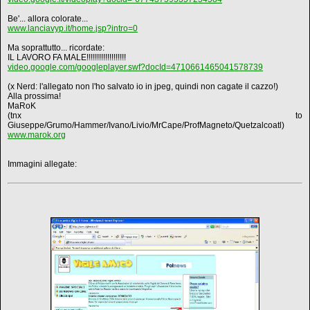
Be'... allora colorate...
www.lanciavyp.it/home.jsp?intro=0
Ma soprattutto... ricordate:
IL LAVORO FA MALE!!!!!!!!!!!!!!!!!!!
video.google.com/googleplayer.swf?docId=4710661465041578739
(x Nerd: l'allegato non l'ho salvato io in jpeg, quindi non cagate il cazzo!)
Alla prossima!
MaRoK
(tnx to
Giuseppe/Grumo/Hammer/Ivano/Livio/MrCape/ProfMagneto/Quetzalcoatl)
www.marok.org
Immagini allegate: