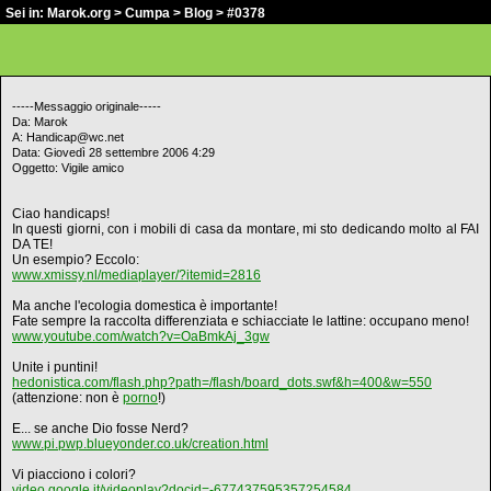
Sei in:
Marok.org
>
Cumpa
>
Blog
> #0378
-----Messaggio originale-----
Da: Marok
A: Handicap@wc.net
Data: Giovedì 28 settembre 2006 4:29
Oggetto: Vigile amico
Ciao handicaps!
In questi giorni, con i mobili di casa da montare, mi sto dedicando molto al FAI
DA TE!
Un esempio? Eccolo:
www.xmissy.nl/mediaplayer/?itemid=2816
Ma anche l'ecologia domestica è importante!
Fate sempre la raccolta differenziata e schiacciate le lattine: occupano meno!
www.youtube.com/watch?v=OaBmkAj_3gw
Unite i puntini!
hedonistica.com/flash.php?path=/flash/board_dots.swf&h=400&w=550
(attenzione: non è
porno
!)
E... se anche Dio fosse Nerd?
www.pi.pwp.blueyonder.co.uk/creation.html
Vi piacciono i colori?
video.google.it/videoplay?docid=-677437595357254584