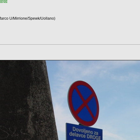
liege
/Marco U/Mirrione/Spewk/Uollano)