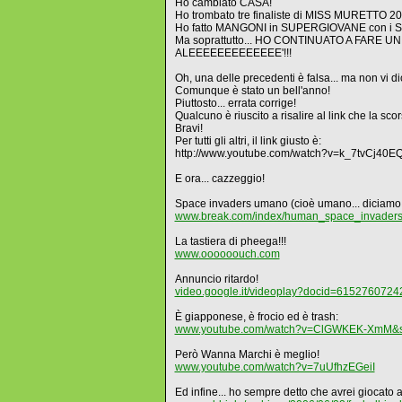
Ho cambiato CASA!
Ho trombato tre finaliste di MISS MURETTO 2
Ho fatto MANGONI in SUPERGIOVANE con i Sou
Ma soprattutto... HO CONTINUATO A FARE UN
ALEEEEEEEEEEEEE'!!!
Oh, una delle precedenti è falsa... ma non vi di
Comunque è stato un bell'anno!
Piuttosto... errata corrige!
Qualcuno è riuscito a risalire al link che la sco
Bravi!
Per tutti gli altri, il link giusto è:
http://www.youtube.com/watch?v=k_7tvCj40E
E ora... cazzeggio!
Space invaders umano (cioè umano... diciamo
www.break.com/index/human_space_invaders_
La tastiera di pheega!!!
www.oooooouch.com
Annuncio ritardo!
video.google.it/videoplay?docid=615276072
È giapponese, è frocio ed è trash:
www.youtube.com/watch?v=ClGWKEK-XmM&se
Però Wanna Marchi è meglio!
www.youtube.com/watch?v=7uUfhzEGeiI
Ed infine... ho sempre detto che avrei giocato a 