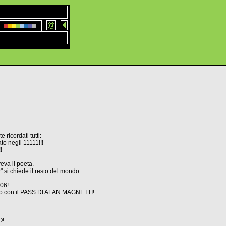
 ricordati tutti:
o negli 11111!!!
!
veva il poeta.
 si chiede il resto del mondo.
/06!
tero con il PASS DI ALAN MAGNETTI!
O!