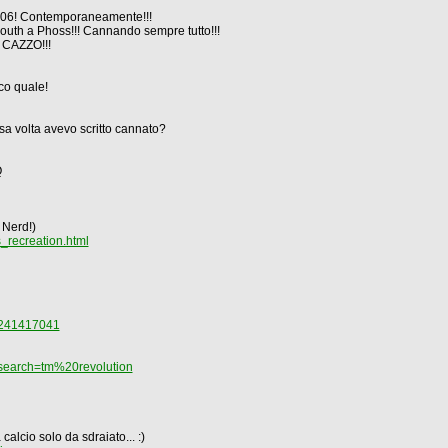
006! Contemporaneamente!!!
th a Phoss!!! Cannando sempre tutto!!!
 CAZZO!!!
co quale!
rsa volta avevo scritto cannato?
Q
 Nerd!)
recreation.html
4241417041
arch=tm%20revolution
calcio solo da sdraiato... :)