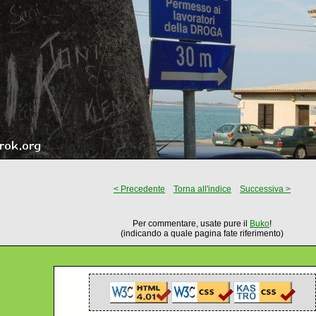
< Precedente
Torna all'indice
Successiva >
Per commentare, usate pure il
Buko
!
(indicando a quale pagina fate riferimento)