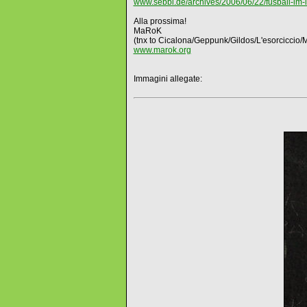
www.sebbi.de/archives/2006/06/22/fusball-im-
Alla prossima!
MaRoK
(tnx to Cicalona/Geppunk/Gildos/L'esorciccio
www.marok.org
Immagini allegate: