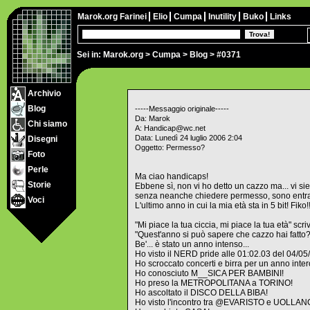
Marok.org
Farinei
Elio
Cumpa
Inutility
Buko
Links
Sei in:
Marok.org
>
Cumpa
>
Blog
> #0371
Archivio
Blog
-----Messaggio originale-----
Da: Marok
Chi siamo
A: Handicap@wc.net
Data: Lunedì 24 luglio 2006 2:04
Disegni
Oggetto: Permesso?
Foto
Perle
Ma ciao handicaps!
Storie
Ebbene sì, non vi ho detto un cazzo ma... vi siete
senza neanche chiedere permesso, sono entrat
Voci
L'ultimo anno in cui la mia età sta in 5 bit! Fiko!!
"Mi piace la tua ciccia, mi piace la tua età" scri
"Quest'anno si può sapere che cazzo hai fatto?"
Be'... è stato un anno intenso...
Ho visto il NERD pride alle 01:02.03 del 04/05
Ho scroccato concerti e birra per un anno in
Ho conosciuto M__SICA PER BAMBINI!
Ho preso la METROPOLITANA a TORINO!
Ho ascoltato il DISCO DELLA BIBA!
Ho visto l'incontro tra @EVARISTO e UOLLAN