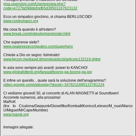
gisa.openvlog.com/Userpreview.php?
code=e727fa59ddefcefb5d39501167623132
Ecco un simpatico giochino, si chiama BERLUSCOID!
www.contromano.org
Ma cosa fa quando è all'estero?
www.break.com/index/primeminister.html
Che supereroe siete?
www.seabreezecomputers.com/superhero
Chiede a Dio un segno: fulminato!
www.tgcom.mediaset.it/mondo/articoli/articolo132119.shtml
In asia sono sempre più avanti: power to KANCHO!
www.glistrafottenti.org/fareast/boong-ga-boong-ga.jpg
E infine un quesito... quale sarà la soluzione dell'anagramma?
video.google.com/videoplay?docid=-3476211695122781224
Ci vediamo giovedì 30, al concerto di ALAN MAGNETTI al Soundtown!
Accorrete numerosi, alla prossima!
MaRoK
(tnx to Cicalona/Geppunk/Giosef/Iko/Kombatt/Konico/Lelevez/M_nuel/Marco
U/Miguel/MrCape/Mumble)
www.marok.org
Immagini allegate: