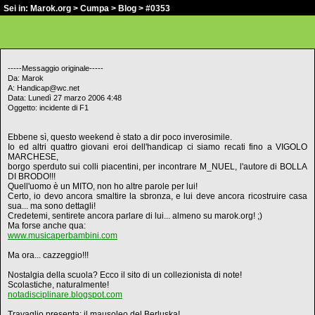
Sei in:
Marok.org
>
Cumpa
>
Blog
> #0353
-----Messaggio originale-----
Da: Marok
A: Handicap@wc.net
Data: Lunedì 27 marzo 2006 4:48
Oggetto: incidente di F1
Ebbene sì, questo weekend è stato a dir poco inverosimile.
Io ed altri quattro giovani eroi dell'handicap ci siamo recati fino a VIGOLO
MARCHESE,
borgo sperduto sui colli piacentini, per incontrare M_NUEL, l'autore di BOLLA
DI BRODO!!!
Quell'uomo è un MITO, non ho altre parole per lui!
Certo, io devo ancora smaltire la sbronza, e lui deve ancora ricostruire casa
sua... ma sono dettagli!
Credetemi, sentirete ancora parlare di lui... almeno su marok.org! ;)
Ma forse anche qua:
www.musicaperbambini.com
Ma ora... cazzeggio!!!
Nostalgia della scuola? Ecco il sito di un collezionista di note!
Scolastiche, naturalmente!
notadisciplinare.blogspot.com
Travaglio presenta: il mausoleo del Berluska!