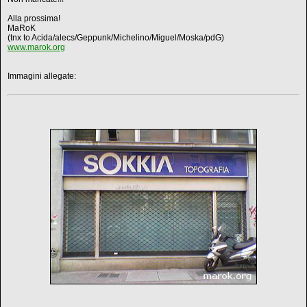
Alla prossima!
MaRoK
(tnx to Acida/alecs/Geppunk/Michelino/Miguel/Moska/pdG)
www.marok.org
Immagini allegate: