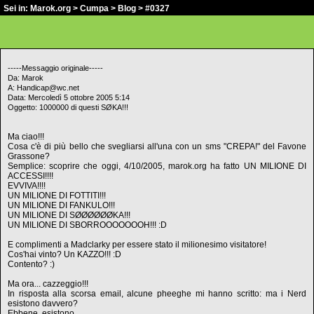
Sei in:
Marok.org
>
Cumpa
>
Blog
> #0327
-----Messaggio originale-----
Da: Marok
A: Handicap@wc.net
Data: Mercoledì 5 ottobre 2005 5:14
Oggetto: 1000000 di questi SØKA!!!
Ma ciao!!!
Cosa c'è di più bello che svegliarsi all'una con un sms "CREPA!" del Favone
Grassone?
Semplice: scoprire che oggi, 4/10/2005, marok.org ha fatto UN MILIONE DI
ACCESSI!!!!
EVVIVA!!!!
UN MILIONE DI FOTTITI!!!
UN MILIONE DI FANKULO!!!
UN MILIONE DI SØØØØØØKA!!!
UN MILIONE DI SBORROOOOOOOH!!! :D
E complimenti a Madclarky per essere stato il milionesimo visitatore!
Cos'hai vinto? Un KAZZO!!! :D
Contento? :)
Ma ora... cazzeggio!!!
In risposta alla scorsa email, alcune pheeghe mi hanno scritto: ma i Nerd
esistono davvero?
Ebbene, esistono.