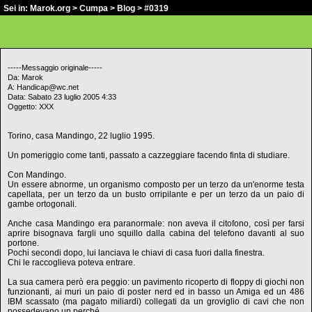
Sei in:
Marok.org
>
Cumpa
>
Blog
> #0319
-----Messaggio originale-----
Da: Marok
A: Handicap@wc.net
Data: Sabato 23 luglio 2005 4:33
Oggetto: XXX
Torino, casa Mandingo, 22 luglio 1995.
Un pomeriggio come tanti, passato a cazzeggiare facendo finta di studiare.
Con Mandingo.
Un essere abnorme, un organismo composto per un terzo da un'enorme testa
capellata, per un terzo da un busto orripilante e per un terzo da un paio di
gambe ortogonali.
Anche casa Mandingo era paranormale: non aveva il citofono, così per farsi
aprire bisognava fargli uno squillo dalla cabina del telefono davanti al suo
portone.
Pochi secondi dopo, lui lanciava le chiavi di casa fuori dalla finestra.
Chi le raccoglieva poteva entrare.
La sua camera però era peggio: un pavimento ricoperto di floppy di giochi non
funzionanti, ai muri un paio di poster nerd ed in basso un Amiga ed un 486
IBM scassato (ma pagato miliardi) collegati da un groviglio di cavi che non
possedevano un perché.