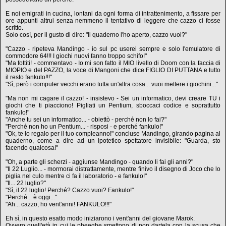
E noi emigrati in cucina, lontani da ogni forma di intrattenimento, a fissare per
ore appunti altrui senza nemmeno il tentativo di leggere che cazzo ci fosse
scritto.
Solo così, per il gusto di dire: "Il quaderno l'ho aperto, cazzo vuoi?"
"Cazzo - ripeteva Mandingo - io sul pc userei sempre e solo l'emulatore di
commodore 64!!! I giochi nuovi fanno troppo schifo!"
"Ma fottiti! - commentavo - Io mi son fatto il MIO livello di Doom con la faccia di
MIOPIO e del PAZZO, la voce di Mangoni che dice FIGLIO DI PUTTANA e tutto
il resto fankulo!!!"
"Sì, però i computer vecchi erano tutta un'altra cosa... vuoi mettere i giochini..."
"Ma non mi cagare il cazzo! - insistevo - Sei un informatico, devi creare TU i
giochi che ti piacciono! Pigliati un Pentium, sboccaci codice e soprattutto
fankulo!"
"Anche tu sei un informatico... - obiettò - perché non lo fai?"
"Perché non ho un Pentium... - risposi - e perché fankulo!"
"Ok, te lo regalo per il tuo compleanno!" concluse Mandingo, girando pagina al
quaderno, come a dire ad un ipotetico spettatore invisibile: "Guarda, sto
facendo qualcosa!"
"Oh, a parte gli scherzi - aggiunse Mandingo - quando li fai gli anni?"
"Il 22 Luglio... - mormorai distrattamente, mentre finivo il disegno di Joco che lo
piglia nel culo mentre ci fa il laboratorio - e fankulo!"
"Il... 22 luglio?"
"Sì, il 22 luglio! Perché? Cazzo vuoi? Fankulo!"
"Perché... è oggi..."
"Ah... cazzo, ho vent'anni! FANKULO!!!"
Eh sì, in questo esatto modo iniziarono i vent'anni del giovane Marok.
Ovvero quell'età in cui le pheeghe smettono di non dartela con la scusa che