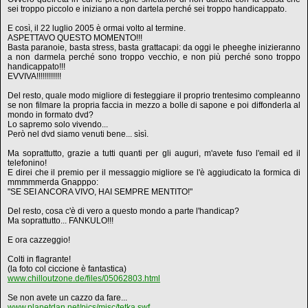
sei troppo piccolo e iniziano a non dartela perché sei troppo handicappato.
E così, il 22 luglio 2005 è ormai volto al termine.
ASPETTAVO QUESTO MOMENTO!!!
Basta paranoie, basta stress, basta grattacapi: da oggi le pheeghe inizieranno
a non darmela perché sono troppo vecchio, e non più perché sono troppo
handicappato!!!
EVVIVA!!!!!!!!!!!!
Del resto, quale modo migliore di festeggiare il proprio trentesimo compleanno
se non filmare la propria faccia in mezzo a bolle di sapone e poi diffonderla al
mondo in formato dvd?
Lo sapremo solo vivendo...
Però nel dvd siamo venuti bene... sìsì.
Ma soprattutto, grazie a tutti quanti per gli auguri, m'avete fuso l'email ed il
telefonino!
E direi che il premio per il messaggio migliore se l'è aggiudicato la formica di
mmmmmerda Gnapppo:
"SE SEI ANCORA VIVO, HAI SEMPRE MENTITO!"
Del resto, cosa c'è di vero a questo mondo a parte l'handicap?
Ma soprattutto... FANKULO!!!
E ora cazzeggio!
Colti in flagrante!
(la foto col ciccione è fantastica)
www.chilloutzone.de/files/05062803.html
Se non avete un cazzo da fare...
www.planetdan.net/pics/misc/tetka.swf