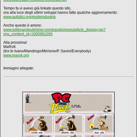
Tempo fa vi avevo già linkato questo sito,
ora alla luce degli ultimi sviluppi hanno fatto qualche aggiornamento:
www.autistici.org/molleindustria
Anche questo è amore:
www.editorandpublisher.com/eandp/news/article_display.jsp?
vnu_content_id=1000981095
Alla prossima!
MaRoK
(tnx to Ivano/Mandingo/Mirrione/P. Savini/Everybody)
www.marok.org
Immagini allegate: