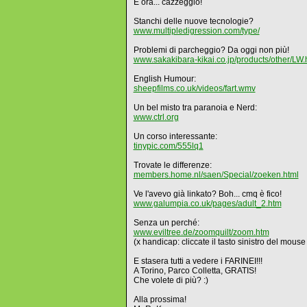
E ora... cazzeggio!
Stanchi delle nuove tecnologie?
www.multipledigression.com/type/
Problemi di parcheggio? Da oggi non più!
www.sakakibara-kikai.co.jp/products/other/LW.
English Humour:
sheepfilms.co.uk/videos/fart.wmv
Un bel misto tra paranoia e Nerd:
www.ctrl.org
Un corso interessante:
tinypic.com/555lq1
Trovate le differenze:
members.home.nl/saen/Special/zoeken.html
Ve l'avevo già linkato? Boh... cmq è fico!
www.galumpia.co.uk/pages/adult_2.htm
Senza un perché:
www.eviltree.de/zoomquilt/zoom.htm
(x handicap: cliccate il tasto sinistro del mous
E stasera tutti a vedere i FARINEI!!!
A Torino, Parco Colletta, GRATIS!
Che volete di più? :)
Alla prossima!