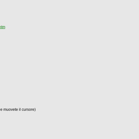
htm
e e muovete il cursore)