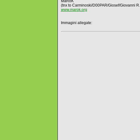
MaRoK
(tnx to Carminoski/D00PAR/Giosef/Giovanni R.
www.marok.org
Immagini allegate: