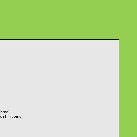
porno.
o i film porno.