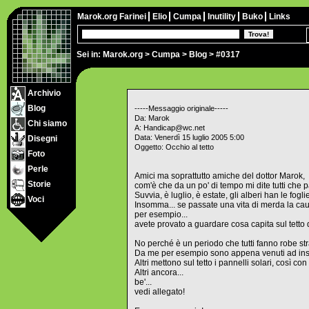
Marok.org
Farinei
Elio
Cumpa
Inutility
Buko
Links
Sei in:
Marok.org
>
Cumpa
>
Blog
> #0317
Archivio
Blog
-----Messaggio originale-----
Da: Marok
Chi siamo
A: Handicap@wc.net
Data: Venerdì 15 luglio 2005 5:00
Disegni
Oggetto: Occhio al tetto
Foto
Perle
Amici ma soprattutto amiche del dottor Marok,
Storie
com'è che da un po' di tempo mi dite tutti che 
Suvvia, è luglio, è estate, gli alberi han le fog
Voci
Insomma... se passate una vita di merda la caus
per esempio...
avete provato a guardare cosa capita sul tetto 
No perché è un periodo che tutti fanno robe stra
Da me per esempio sono appena venuti ad insta
Altri mettono sul tetto i pannelli solari, così co
Altri ancora...
be'...
vedi allegato!