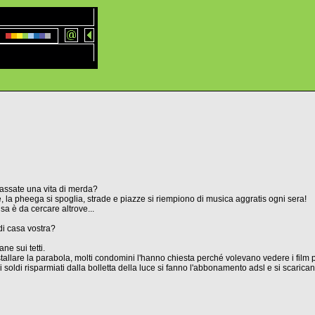
passate una vita di merda?
lie, la pheega si spoglia, strade e piazze si riempiono di musica aggratis ogni sera!
a è da cercare altrove...
di casa vostra?
ne sui tetti.
llare la parabola, molti condomini l'hanno chiesta perché volevano vedere i film 
n i soldi risparmiati dalla bolletta della luce si fanno l'abbonamento adsl e si scarican