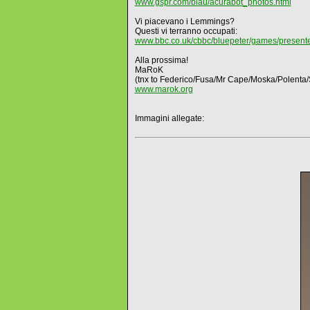
www.gspr.com/blau/acurabot_photos.html
Vi piacevano i Lemmings?
Questi vi terranno occupati:
www.bbc.co.uk/cbbc/bluepeter/games/presente
Alla prossima!
MaRoK
(tnx to Federico/Fusa/Mr Cape/Moska/Polenta/
www.marok.org
Immagini allegate: