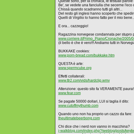
Queste sono, per la cronaca, le testuali parole
Be', se vedete una fanciulla che secerne l'eco 
Chissà quando scadranno tutti gli altri...
Del resto gli inglesi hanno scoperto che spedir
Quelli di Virgilio lo hanno fatto per il mio bene
E ora... cazzeggio!
Ragazzina norvegese condannata per stupro 
www.corriere.it/Primo_Piano/Cronache/2005/04
(il bello è che è vero!!! Andiamo tutti in Norveg
BUKKAKE cookies:
www.porn-bread.com/bukkake.htm
QUESTA è arte:
www.spermcube.org
Effetti collaterali:
www.ttr2.com/vids/hardclip.wmv
Attenzione: questo sito fa VERAMENTE paura!
www.fear.com
Se pagate 50000 dollari, LUI si taglia il dito:
www.cutoffmythumb.com
Quando uno non ha proprio un cazzo da fare:
theultimatebeerbong.com
Chi dice che i nerd non vanno in macchina?
j-walkblog.com/index.php?/weblog/posts/keyb