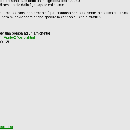
 che mi sono state dette dalla signorina dell'803380.
di bestemmie dalla figa sapete chi è stato.
e e-mail ed sms regolarmente è piu' dannoso per il quoziente intellettivo che usare
... però mi dovrebbero anche spedire la cannabis... che distratti! :)
per una pompa ad un amichetto!
_Aprile/27/oslo.shtml
ia? :D)
oard_car