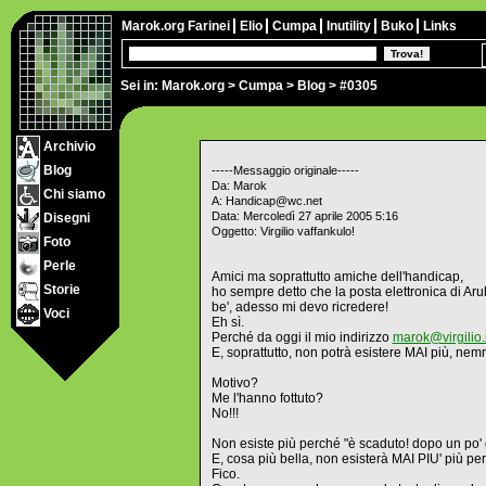
Marok.org
Farinei
Elio
Cumpa
Inutility
Buko
Links
Sei in:
Marok.org
>
Cumpa
>
Blog
> #0305
Archivio
Blog
-----Messaggio originale-----
Da: Marok
Chi siamo
A: Handicap@wc.net
Data: Mercoledì 27 aprile 2005 5:16
Disegni
Oggetto: Virgilio vaffankulo!
Foto
Perle
Amici ma soprattutto amiche dell'handicap,
Storie
ho sempre detto che la posta elettronica di Ar
be', adesso mi devo ricredere!
Voci
Eh sì.
Perché da oggi il mio indirizzo
marok@virgilio.i
E, soprattutto, non potrà esistere MAI più, n
Motivo?
Me l'hanno fottuto?
No!!!
Non esiste più perché "è scaduto! dopo un po' gl
E, cosa più bella, non esisterà MAI PIU' più 
Fico.