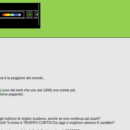
uba è la peggiore del mondo...
t
(uno dei tanti che uso dal 1999) non esiste più.
emmeno pagando.
i indirizzi di virgilio scadono, anche se uno continua ad usarli!".
perché "il nome è TROPPO CORTO! Da oggi ci vogliono almeno 6 caratteri!".