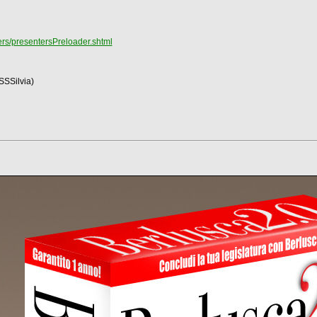
rs/presentersPreloader.shtml
SSSilvia)