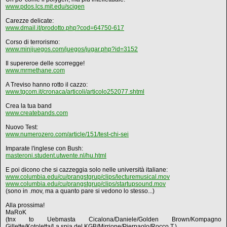
www.pdos.lcs.mit.edu/scigen
Carezze delicate:
www.dmail.it/prodotto.php?cod=64750-617
Corso di terrorismo:
www.minijuegos.com/juegos/jugar.php?id=3152
Il supereroe delle scorregge!
www.mrmethane.com
A Treviso hanno rotto il cazzo:
www.tgcom.it/cronaca/articoli/articolo252077.shtml
Crea la tua band
www.createbands.com
Nuovo Test:
www.numerozero.com/article/151/test-chi-sei
Imparate l'inglese con Bush:
masteroni.student.utwente.nl/hu.html
E poi dicono che si cazzeggia solo nelle università italiane:
www.columbia.edu/cu/prangstgrup/clips/lecturemusical.mov
www.columbia.edu/cu/prangstgrup/clips/startupsound.mov
(sono in .mov, ma a quanto pare si vedono lo stesso...)
Alla prossima!
MaRoK
(tnx to Uebmasta Cicalona/Daniele/Golden Brown/Kompagno
Gillette/Kotoletta/La spia del KGB/Mirrione/Pierpaolo/Rocco T.)