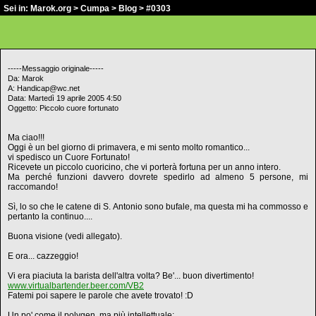
Sei in:
Marok.org
>
Cumpa
>
Blog
> #0303
-----Messaggio originale-----
Da: Marok
A: Handicap@wc.net
Data: Martedì 19 aprile 2005 4:50
Oggetto: Piccolo cuore fortunato
Ma ciao!!!
Oggi è un bel giorno di primavera, e mi sento molto romantico...
vi spedisco un Cuore Fortunato!
Ricevete un piccolo cuoricino, che vi porterà fortuna per un anno intero.
Ma perché funzioni davvero dovrete spedirlo ad almeno 5 persone, mi
raccomando!
Sì, lo so che le catene di S. Antonio sono bufale, ma questa mi ha commosso e
pertanto la continuo....
Buona visione (vedi allegato).
E ora... cazzeggio!
Vi era piaciuta la barista dell'altra volta? Be'... buon divertimento!
www.virtualbartender.beer.com/VB2
Fatemi poi sapere le parole che avete trovato! :D
Un po' come il polygen, ma più intellettuale: