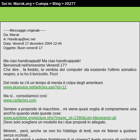
Sei in:
Marok.org
>
Cumpa
>
Blog
> #0277
-----Messaggio originale-----
Da: Marok
A: Handicap@wc.net
Data: Venerdì 17 dicembre 2004 12:44
Oggetto: Buon venerdì 17
Ma ciao handicappati! Ma ciao handicappate!
Benvenuti nell'ennesimo Venerdì 17?
Che dire... fa freddo, la ventola del computer sta esalando l'ultimo asmatico
respiro, e io ho il torcicollo. Fico!
Del resto se c'è un tempo di merda è colpa degli amerikani.
www.akapulce.net/articles.asp?id=12
Ma sì... consoliamoci così:
www.carfairies.com
Sempre a proposito di macchine... mi viene quasi voglia di comprarmene una
anch'io quando vedo queste cose:
www.autofolie.org/picture.php?image_id=1390&cat=4&expand=all
Devo solo scegliere un modello tra i due proposti in allegato.
Mmmm... però, anche se non ho l'obbligo di lenti, non mi fiderei a guidare
senza occhiali...
siete tutti andati a vedere Nightmare 6 al cinema? Avete ancora gli occhialini