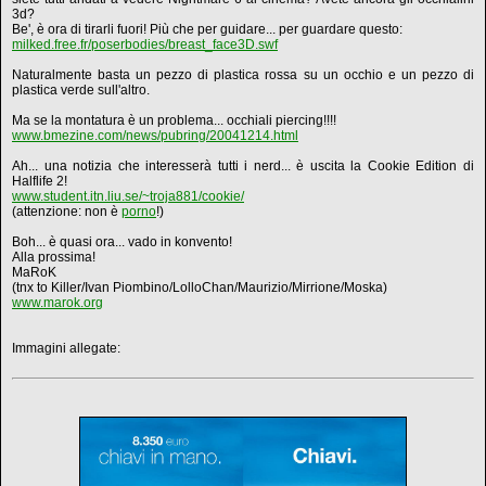
3d?
Be', è ora di tirarli fuori! Più che per guidare... per guardare questo:
milked.free.fr/poserbodies/breast_face3D.swf
Naturalmente basta un pezzo di plastica rossa su un occhio e un pezzo di
plastica verde sull'altro.
Ma se la montatura è un problema... occhiali piercing!!!!
www.bmezine.com/news/pubring/20041214.html
Ah... una notizia che interesserà tutti i nerd... è uscita la Cookie Edition di
Halflife 2!
www.student.itn.liu.se/~troja881/cookie/
(attenzione: non è
porno
!)
Boh... è quasi ora... vado in konvento!
Alla prossima!
MaRoK
(tnx to Killer/Ivan Piombino/LolloChan/Maurizio/Mirrione/Moska)
www.marok.org
Immagini allegate: