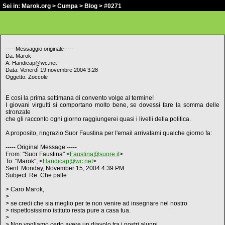
Sei in:
Marok.org
>
Cumpa
>
Blog
> #0271
-----Messaggio originale-----
Da: Marok
A: Handicap@wc.net
Data: Venerdì 19 novembre 2004 3:28
Oggetto: Zoccole
E così la prima settimana di convento volge al termine!
I giovani virgulti si comportano molto bene, se dovessi fare la somma delle
stronzate
che gli racconto ogni giorno raggiungerei quasi i livelli della politica.
A proposito, ringrazio Suor Faustina per l'email arrivatami qualche giorno fa:
----- Original Message -----
From: "Suor Faustina" <
Faustina@suore.it
>
To: "Marok"; <
Handicap@wc.net
>
Sent: Monday, November 15, 2004 4:39 PM
Subject: Re: Che palle
> Caro Marok,
>
> se credi che sia meglio per te non venire ad insegnare nel nostro
> rispettosissimo istituto resta pure a casa tua.
>
> Non vogliamo certo avere un diavolo tra i nostri alunni