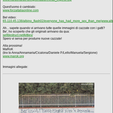
Quest'uomo è cambiato:
www.forzaitaliaonline.com
Bel video:
65.110.45.138/albino_flash02/everyone_has_had_more_sex_than_me(www.alb
Ah... sapete quando vi arrivano tutte quelle immagini di cazzate con i gatti?
Be', ho scoperto che gli originali arrivano da qua:
selfdestruct.net/kitties/
Spero vi serva per produrre nuove cazzate!
Alla prossima!
MaRoK
(tnx to Anna/Annamaria/Cicalona/Daniele P./Lello/Manuela/Sergione)
www.marok.org
Immagini allegate: