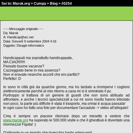
Sei in:
Marok.org
>
Cumpa
>
Blog
> #0254
-----Messaggio originale-----
Da: Marok
A: Handicap@wc.net
Data: Giovedì 9 settembre 2004 4:16
Oggetto: Disagio informatico
Handicappati ma soprattutto handicappate,
MA CIAO!!!!!!!!
Passato buone vacanze?
Cazzeggiato bene in mia assenza?
Non vi eravate neanche accorti che ero partito?
Perfetto! :D
Io sono in città già da qualche giorno, ma ho tardato a rirompervi i coglioni
elettronicamente perché al mio ritorno a casa mi si è sminkiato il pc.
Purtroppo si trattava di un genere di guasti che non sono abituato ad
affrontare, e anche i tecnici specializzati a cui mi sono rivolto hanno tribolato
non poco, la parte più difficile è stata il trasporto, ma ormai è acqua passata!
In ogni caso ho fatto una foto per documentare l'accaduto -> okkio all'allegato!
Cmq è sempre un piacere ritornare dopo un mesetto e vedere che
www.marok.org
ha superato le 500.000 visite e che il ghestbuk è diventato una
monnezza! Figata! :)
D'altronde in un mondo che invecchia basta adeguarsi!