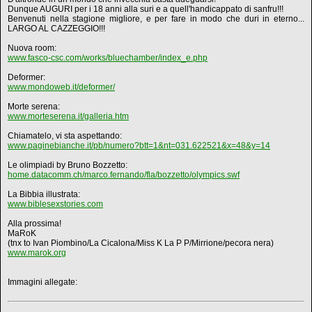
Dunque AUGURI per i 18 anni alla suri e a quell'handicappato di sanfru!!!
Benvenuti nella stagione migliore, e per fare in modo che duri in eterno...
LARGO AL CAZZEGGIO!!!
Nuova room:
www.fasco-csc.com/works/bluechamber/index_e.php
Deformer:
www.mondoweb.it/deformer/
Morte serena:
www.morteserena.it/galleria.htm
Chiamatelo, vi sta aspettando:
www.paginebianche.it/pb/numero?btt=1&nt=031.622521&x=48&y=14
Le olimpiadi by Bruno Bozzetto:
home.datacomm.ch/marco.fernando/fla/bozzetto/olympics.swf
La Bibbia illustrata:
www.biblesexstories.com
Alla prossima!
MaRoK
(tnx to Ivan Piombino/La Cicalona/Miss K La P P/Mirrione/pecora nera)
www.marok.org
Immagini allegate: