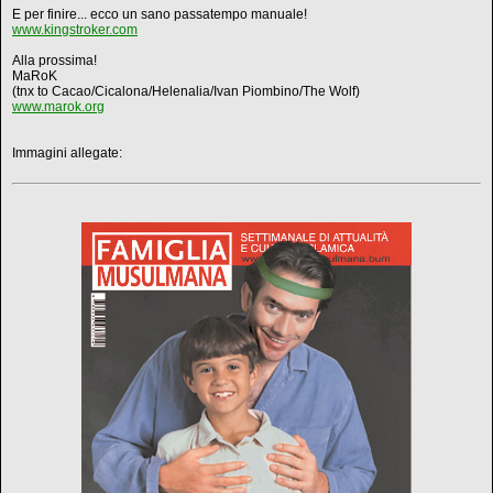
E per finire... ecco un sano passatempo manuale!
www.kingstroker.com
Alla prossima!
MaRoK
(tnx to Cacao/Cicalona/Helenalia/Ivan Piombino/The Wolf)
www.marok.org
Immagini allegate: