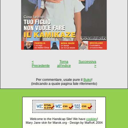
<
Torna
Successiva
Precedente
all'indice
>
Per commentare, usate pure il
Buko
!
(indicando a quale pagina fate riferimento)
Welcome to the Handicap Site! We have
cookies
!
Mary Jane skin for Marok.org - Design by MaRoK 2004