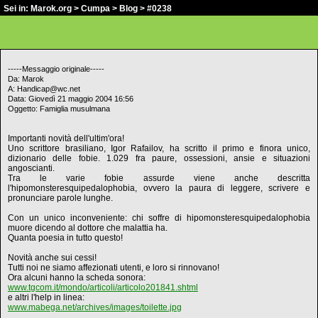
Sei in:
Marok.org
>
Cumpa
>
Blog
> #0238
-----Messaggio originale-----
Da: Marok
A: Handicap@wc.net
Data: Giovedì 21 maggio 2004 16:56
Oggetto: Famiglia musulmana
Importanti novità dell'ultim'ora!
Uno scrittore brasiliano, Igor Rafailov, ha scritto il primo e finora unico,
dizionario delle fobie. 1.029 fra paure, ossessioni, ansie e situazioni
angoscianti.
Tra le varie fobie assurde viene anche descritta
l'hipomonsteresquipedalophobia, ovvero la paura di leggere, scrivere e
pronunciare parole lunghe.
Con un unico inconveniente: chi soffre di hipomonsteresquipedalophobia
muore dicendo al dottore che malattia ha.
Quanta poesia in tutto questo!
Novità anche sui cessi!
Tutti noi ne siamo affezionati utenti, e loro si rinnovano!
Ora alcuni hanno la scheda sonora:
www.tgcom.it/mondo/articoli/articolo201841.shtml
e altri l'help in linea:
www.mabega.net/archives/images/toilette.jpg