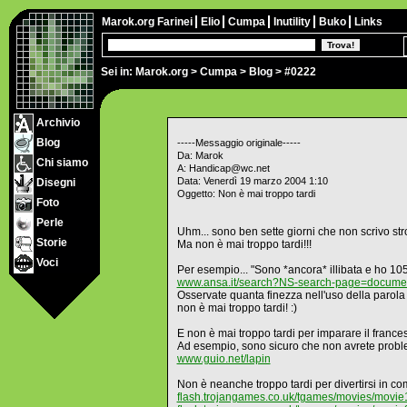
Marok.org
Farinei
Elio
Cumpa
Inutility
Buko
Links
Sei in:
Marok.org
>
Cumpa
>
Blog
> #0222
Archivio
Blog
-----Messaggio originale-----
Da: Marok
Chi siamo
A: Handicap@wc.net
Data: Venerdì 19 marzo 2004 1:10
Disegni
Oggetto: Non è mai troppo tardi
Foto
Perle
Uhm... sono ben sette giorni che non scrivo str
Storie
Ma non è mai troppo tardi!!!
Voci
Per esempio... "Sono *ancora* illibata e ho 105 
www.ansa.it/search?NS-search-page=document
Osservate quanta finezza nell'uso della parola 
non è mai troppo tardi! :)
E non è mai troppo tardi per imparare il france
Ad esempio, sono sicuro che non avrete problem
www.guio.net/lapin
Non è neanche troppo tardi per divertirsi i
flash.trojangames.co.uk/tgames/movies/movie