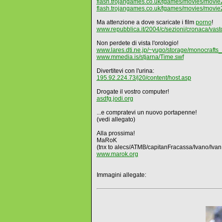
flash.trojangames.co.uk/tgames/movies/movie
flash.trojangames.co.uk/tgames/movies/movie
Ma attenzione a dove scaricate i film
porno
!
www.repubblica.it/2004/c/sezioni/cronaca/vasto
Non perdete di vista l'orologio!
www.lares.dti.ne.jp/~yugo/storage/monocrafts_
www.mmedia.is/stjarna/Time.swf
Divertitevi con l'urina:
195.92.224.73/j20/content/host.asp
Drogate il vostro computer!
asdfg.jodi.org
...e compratevi un nuovo portapenne!
(vedi allegato)
Alla prossima!
MaRoK
(tnx to alecs/ATMB/capitanFracassa/Ivano/Iv
www.marok.org
Immagini allegate: