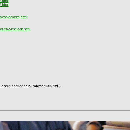
2.html
2.html
/vasto/vasto.html
ver3/29/bclock.html
an Piombino/Magneto/Robycagliari/ZmP)