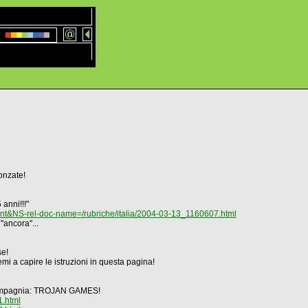
onzate!
anni!!!"
&NS-rel-doc-name=/rubriche/italia/2004-03-13_1160607.html
"ancora"...
se!
i a capire le istruzioni in questa pagina!
n compagnia: TROJAN GAMES!
1.html