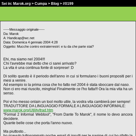
Sei in:
Marok.org
>
Cumpa
>
Blog
> #0199
-----Messaggio originale-----
Da: Marok
A: Handicap@wc.net
Data: Domenica 4 gennaio 2004 4:28
Oggetto: Mucche contro extraterrestri: e tu da che parte stai?
Ehi, ma siamo nel 2004!!!
Chi l'avrebbe mai detto che ci sarei arrivato?
La vita è una continua fonte di sorprese! :D
Di solito questo è il periodo dell'anno in cui si formulano i buoni propositi per i
mesi a venire.
Ad esempio io la prima cosa che ho fatto nel 2004 è stata sboccare dal naso.
Non ci ero mai riuscito, minghia! Finalmente ce l'ho fatta!!! Ora la mia vita ha un
senso.
Poi vi ho messo onlain un tool molto utile, la vostra vita cambierà per sempre!
TRADUTTORE DA LINGUAGGIO FORMALE A LINGUAGGIO INFORMALE:
www.marok.org/Utility/trad.htm
"Formal 2 Informal Webtool", "From Dante To Marok", il nome lo devo ancora
decidere.
Quante belle cose che porta l'anno nuovo.
Ma piuttosto...
ho ricevuto tuttosommato poche email di insulti per le pagine di cui ho rifatto la