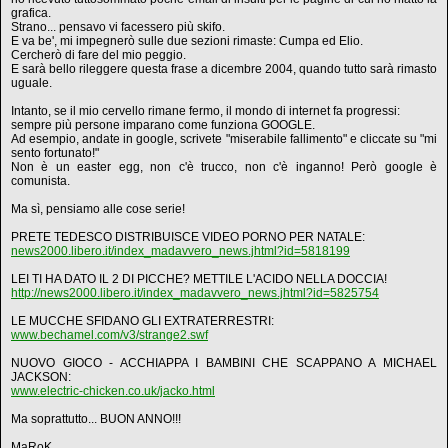
grafica.
Strano... pensavo vi facessero più skifo.
E va be', mi impegnerò sulle due sezioni rimaste: Cumpa ed Elio.
Cercherò di fare del mio peggio.
E sarà bello rileggere questa frase a dicembre 2004, quando tutto sarà rimasto
uguale.
Intanto, se il mio cervello rimane fermo, il mondo di internet fa progressi:
sempre più persone imparano come funziona GOOGLE.
Ad esempio, andate in google, scrivete "miserabile fallimento" e cliccate su "mi
sento fortunato!"
Non è un easter egg, non c'è trucco, non c'è inganno! Però google è
comunista.
Ma sì, pensiamo alle cose serie!
PRETE TEDESCO DISTRIBUISCE VIDEO PORNO PER NATALE:
news2000.libero.it/index_madavvero_news.jhtml?id=5818199
LEI TI HA DATO IL 2 DI PICCHE? METTILE L'ACIDO NELLA DOCCIA!
http://news2000.libero.it/index_madavvero_news.jhtml?id=5825754
LE MUCCHE SFIDANO GLI EXTRATERRESTRI:
www.bechamel.com/v3/strange2.swf
NUOVO GIOCO - ACCHIAPPA I BAMBINI CHE SCAPPANO A MICHAEL
JACKSON:
www.electric-chicken.co.uk/jacko.html
Ma soprattutto... BUON ANNO!!!
MaRoK