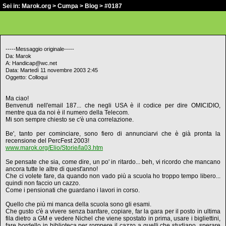
Sei in:
Marok.org
>
Cumpa
>
Blog
> #0187
-----Messaggio originale-----
Da: Marok
A: Handicap@wc.net
Data: Martedì 11 novembre 2003 2:45
Oggetto: Colloqui
Ma ciao!
Benvenuti nell'email 187... che negli USA è il codice per dire OMICIDIO,
mentre qua da noi è il numero della Telecom.
Mi son sempre chiesto se c'è una correlazione.
Be', tanto per cominciare, sono fiero di annunciarvi che è già pronta la
recensione del PercFest 2003!
www.marok.org/Elio/Storie/la03.htm
Se pensate che sia, come dire, un po' in ritardo... beh, vi ricordo che mancano
ancora tutte le altre di quest'anno!
Che ci volete fare, da quando non vado più a scuola ho troppo tempo libero...
quindi non faccio un cazzo.
Come i pensionati che guardano i lavori in corso.
Quello che più mi manca della scuola sono gli esami.
Che gusto c'è a vivere senza banfare, copiare, far la gara per il posto in ultima
fila dietro a GM e vedere Nichel che viene spostato in prima, usare i bigliettini,
fare bordello in biblioteca per rompere il cazzo a quelli che studiano, sperare