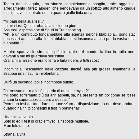
Teatro del colloquio, una stanza completamente spoglia, unici oggetti di
arredamento i faretti alogeni che pendevano da un soffitto alto almeno cinque
metri, il tavolo centrale ed un quadro giallo tinta unita.
"Mi parli della sua tesi..."
La mia tesi. Quella roba fatta in cinque giorni.
Assunsi l'espressione di Spud in Trainspotting.
"Ah, è un contributo fondamentale alla scienza perchè blablabla... sono stati
necessari anni ma alla fine blablabla... e sì insomma anche per la vostra ditta
blablabla..."
Mentre sparavo le stronzate più stronzate del mondo, la tipa in abito nero
davanti a me mi guardava serissima.
Ora la mia missione era fotterla e farla ridere, a tutti i costi.
Incominciai l'escalation delle cazzate, finché, alla più grossa, finalmente le
strappai una risatina involontaria.
Durò un secondo, poi si ricompose subito.
"Interessante... ma lei è esperto di oracle e mysql?"
"Mi sono soffermato più su altri aspetti, sa, ha presente un po' come se fosse
antani la supercazzola, però a destra..."
"Avrei un test da farle fare... ha mezz'ora a disposizione, io ora devo andare,
quando ha finito consegni il test in portineria!"
Una stanza vuota.
Solo io ed il test di oracle/mysql a risposte multiple.
E un telefonino.
Strana la vita.