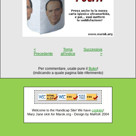
<
Torna
Successiva
Precedente
all'indice
>
Per commentare, usate pure il
Buko
!
(indicando a quale pagina fate riferimento)
Welcome to the Handicap Site! We have
cookies
!
Mary Jane skin for Marok.org - Design by MaRoK 2004