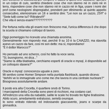
in un colpo di culo, sentirsi chiedere cose che non stanno nè in cielo nè in
terra, rispondere cose che non stanno nè in cazzo nè in figa, usare i nomi dei
prof come neologismi dispregiativi, prenderli per sfinimento al quinto appello
consecutivo, elemosinare un 18 e sentirsi dire: "Lei non sa un cazzo, 25!!!" o
"Siete tutti come lui? Ritiratevi!!!"
Che vita è senza esami???????????
Per fortuna nella vita gli esami non finiscono mai, l'unica differenza è che dopo
la scuola si chiamano colloqui di lavoro.
Oggi pomeriggio ho ricevuto una chiamata anonima.
Generalmente non rispondo mai, perché 9 su 10 è la CAIAZZO, ma stavolta
avevo un cazzo da fare, così mi son detto: ma sì, rispondiamo!
"È il dottor Marocco?"
Ho pensato ad uno scherzo, così ho fatto la voce seria.
"Sì, buongiorno, mi dica..."
"Siamo la ditta blablabla, cerchiamo esperti di oracle e mysql, è disponibile ad
un colloquio stasera?"
Oracle e mysql: conoscenza uguale a zero.
Mi sentivo come Homer Simpson nella puntata flashback, quando diceva:
"dehihi ve lo immaginate uno come me che lavora in una centrale nucleare?"
Bisognava assolutamente andare.
Il posto era alla Crocetta, il quartiere snob di Torino.
I marciapiedi della Crocetta sono pieni di ricchioni, ma costano cari.
All'indirizzo una villa da nababbi, salite le scale ho trovato tre fighe tiratissime.
Abito scuro, arredamento extralusso, serietà ovunque.
Io sono entrato ridendo ed indossando giaccavento, jeans e scarpe da
ginnastica.