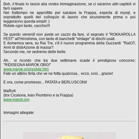
Boh, il finale lo lascio alla vostra immaginazione, se ci saranno altri capitoli vi
farò sapere.
Nel frattempo ne approfitto per salutare la Frappa, esperta di mysql, e
soprattutto quelli del colloquio di lavoro che sicuramente prima o poi
leggeranno questa email! :)
Ridete ogni tanto, cacchio!!!
Se questo venerdì non avete un cazzo da fare, vi segnalo il "ROKKAROLLA
FEST" all'Hiroshima, con tanto di banchetti "vintage" di dischi usati.
E domenica sera, su Rai Tre, c'è il nuovo programma della Guzzanti: "RaiOT,
Armi di distrAzione di massa"!
Secondo me, ne vedremo delle belle.
Ah... vi ricordo che tra due settimane scade il prestigioso concorso:
"RIDISEGNA MAROK.ORG!"
www.marok.org/restyle.htm
Fate un attimo finta che ve ne fotta qualcosa... ecco, così... grazie!
E ora, come promesso... PATATA e BERLUSCONI!
MaRoK
(tnx Cicalona, Ivan Piombino e la Frappa)
www.marok.org
Immagini allegate: