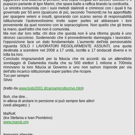
pupazzo parlante di Igor Marini, che spara balle a raffica tirando la cordicella.
La sinistra comunista con i suoi metodi stalinisti e criminosi con i quali ti ha
governato per 50 anni (qualcuno di più, secondo Tremonti) ne ha approfitatto
per spargere veleni e insulti, ignorando con scarso senso di responsabilità
istituzionale l'autorevolissimo invito super partes ad abbassare i toni
proveniente da quel nonnino con le sopracciglione. Non quello che gli trema
la mano, quell'altro che non è comunista.
Ma non dar loro retta: chi dice che questa non è una riforma giusta è uno
stronzo caccoloso. Sostenendo che il provvedimento danneggia i lavoratori,
l'opposizione tace un dato fondamentale. L'aumento dell'età pensionabile
riguarda SOLO I LAVORATORI REGOLARMENTE ASSUNTI, una quota
destinata a scendere nel 2008 a 17 unità, iscritte a 17 sindacati diversi e in
lotta tra loro.
Concludo ringraziandoti per la fiducia che mi accordi: da un attendibile
sondaggio di Datamedia risulta che su 500 elettori 1 milione e 700mila
rinnovano la loro fiducia al Governo e uno non sa/non risponde per via
dell'alto incarico istituzionale super partes che ricopre.
Tuo per sempre
Silvio
(tratto da
www.bobi2001.it/caroamicotiscrivo.htm
)
Boh, che dire...
in attesa di andare in pensione si può sempre fare altro!
(vedi allegato) :)
MaRoK
(tnx Stefania e Ivan Piombino)
www.marok.org
Immagini allegate: