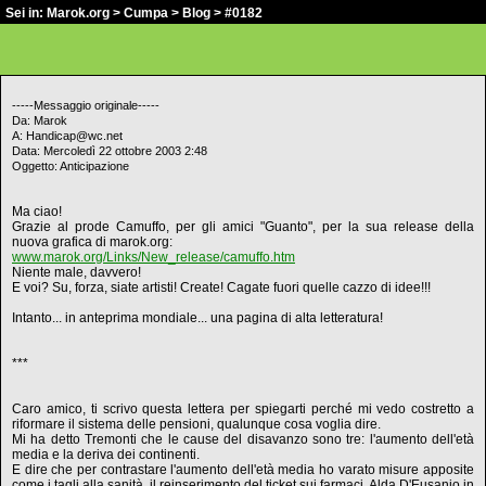
Sei in:
Marok.org
>
Cumpa
>
Blog
> #0182
-----Messaggio originale-----
Da: Marok
A: Handicap@wc.net
Data: Mercoledì 22 ottobre 2003 2:48
Oggetto: Anticipazione
Ma ciao!
Grazie al prode Camuffo, per gli amici "Guanto", per la sua release della
nuova grafica di marok.org:
www.marok.org/Links/New_release/camuffo.htm
Niente male, davvero!
E voi? Su, forza, siate artisti! Create! Cagate fuori quelle cazzo di idee!!!
Intanto... in anteprima mondiale... una pagina di alta letteratura!
***
Caro amico, ti scrivo questa lettera per spiegarti perché mi vedo costretto a
riformare il sistema delle pensioni, qualunque cosa voglia dire.
Mi ha detto Tremonti che le cause del disavanzo sono tre: l'aumento dell'età
media e la deriva dei continenti.
E dire che per contrastare l'aumento dell'età media ho varato misure apposite
come i tagli alla sanità, il reinserimento del ticket sui farmaci, Alda D'Eusanio in