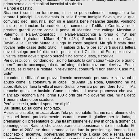
prima serata e altri capillari incentivi al suicidio.
Ma non è bastato.
Siccome i conti non tornavano, mi sono personalmente impegnato a far
tornare i principi. Ho richiamato in Italia l'intera famiglia Savoia, ma a quei
comunisti degli industriali non gli è andata bene neanche questa. Vogliono
misure per rilanciare la produzione, il commercio, l'edilizia. Confidavo nelle
previste grandi opere come il ponte di Messina che collega Messina a
Palermo, il Pala-AntonioRicci, il Pala-Palazzochigi a forma di "S" per
confondere i girotondi, Milano 4, 19 e 43 (a 5 minuti di elicottero da Camp
David) e la Grande Muraglia lungo le coste pugliesi. Ma già è stata dura
trovare nelle casse dello Stato i 7 milioni di Euro per scriverti questa lettera
dove ti spiego perché riformo le pensioni, e i 7 milioni di Euro per scriverti
un'altra lettera dove ti spiego perché ti ho scritto questa, e così via.
Per questo, con il condono edilizio ho lanciato la campagna "Fate voi le grandi
opere", presto accompagnata da un'adeguata informazione televisiva. Enrico
Ghezzi, se ci tiene a restare in televisione, condurrà "Fuori erario: Case mai
viste".
Il condono edilizio è un provvedimento necessario per sanare situazioni di
abuso come la cotonatura ai capelli di Anna La Rosa. Qualcuno ne ha
approfittato per farsi la villa al mare. Giuliano Ferrara per prendere 10 chili. Ma
neanche questo è bastato. Come ricorderai, ti avevo promesso che avrei
rilanciato l'economia nei primi 100 giorni del mio governo che, mi ha detto
Tremonti, stanno per scadere.
Però, anche tu, potresti spendere di più!
Dai, sfotto. Lo sai come sono fatto.
Messo alle strette, mi tocca alzare l'età pensionabile. Tranne naturalmente che
per quei lavori particolarmente usuranti come il giudice per le indagini
preliminari o il presentatore di una trasmissione televisiva in onda la domenica
pomeriggio su Raiuno, che accederanno al pensionamento immediato. Gli
altri, fino al 2008, se rinunceranno ad andare in pensione godranno di un
pacchetto di incentivi. Riceveranno direttamente a casa loro e senza spese
aggiuntive una batteria di pentole, una copia rilegata del dossier Mitrokin e il