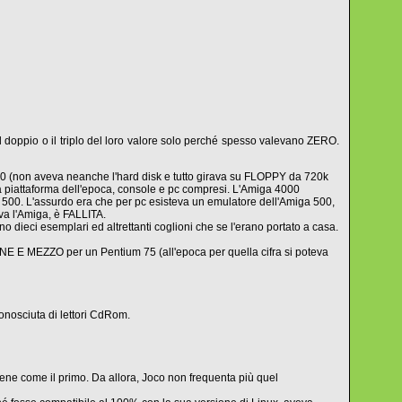
il doppio o il triplo del loro valore solo perché spesso valevano ZERO.
 90 (non aveva neanche l'hard disk e tutto girava su FLOPPY da 720k
a piattaforma dell'epoca, console e pc compresi. L'Amiga 4000
500. L'assurdo era che per pc esisteva un emulatore dell'Amiga 500,
a l'Amiga, è FALLITA.
no dieci esemplari ed altrettanti coglioni che se l'erano portato a casa.
NE E MEZZO per un Pentium 75 (all'epoca per quella cifra si poteva
nosciuta di lettori CdRom.
 come il primo. Da allora, Joco non frequenta più quel