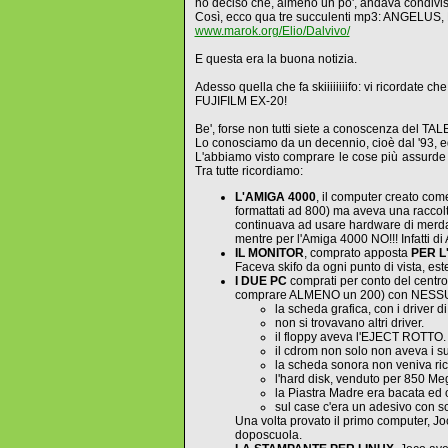
ho deciso che, almeno un po', andava condivi
Così, ecco qua tre succulenti mp3: ANGELU
www.marok.org/Elio/Dalvivo/
E questa era la buona notizia.
Adesso quella che fa skiiiiiiiifo: vi ricordate 
FUJIFILM EX-20!
Be', forse non tutti siete a conoscenza del TA
Lo conosciamo da un decennio, cioè dal '93, e
L'abbiamo visto comprare le cose più assurde e
Tra tutte ricordiamo:
L'AMIGA 4000
, il computer creato co
formattati ad 800) ma aveva una raccol
continuava ad usare hardware di merda
mentre per l'Amiga 4000 NO!!! Infatti
IL MONITOR
, comprato apposta
PER L
Faceva skifo da ogni punto di vista, 
I DUE PC
comprati per conto del centr
comprare ALMENO un 200) con NES
la scheda grafica, con i driver
non si trovavano altri driver.
il floppy aveva l'EJECT ROTTO.
il cdrom non solo non aveva i s
la scheda sonora non veniva r
l'hard disk, venduto per 850 Me
la Piastra Madre era bacata ed 
sul case c'era un adesivo con 
Una volta provato il primo computer,
doposcuola.