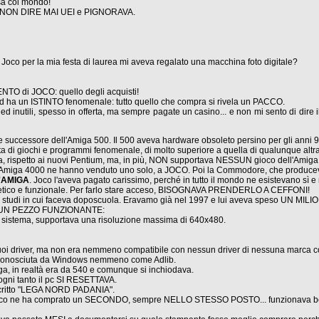
sa col mondo!
S, NON DIRE MAI UEI e PIGNORAVA.
che Joco per la mia festa di laurea mi aveva regalato una macchina foto digitale?
LENTO di JOCO: quello degli acquisti!
d ha un ISTINTO fenomenale: tutto quello che compra si rivela un PACCO.
d inutili, spesso in offerta, ma sempre pagate un casino... e non mi sento di dire 
me successore dell'Amiga 500. Il 500 aveva hardware obsoleto persino per gli anni
ta di giochi e programmi fenomenale, di molto superiore a quella di qualunque altr
, rispetto ai nuovi Pentium, ma, in più, NON supportava NESSUN gioco dell'Amiga 
 di Amiga 4000 ne hanno venduto uno solo, a JOCO. Poi la Commodore, che producev
'AMIGA
. Joco l'aveva pagato carissimo, perché in tutto il mondo ne esistevano sì e 
estetico e funzionale. Per farlo stare acceso, BISOGNAVA PRENDERLO A CEFFONI!
o studi in cui faceva doposcuola. Eravamo già nel 1997 e lui aveva speso UN MILIO
SUN PEZZO FUNZIONANTE:
 di sistema, supportava una risoluzione massima di 640x480.
uoi driver, ma non era nemmeno compatibile con nessun driver di nessuna marca co
iconosciuta da Windows nemmeno come Adlib.
ga, in realtà era da 540 e comunque si inchiodava.
ogni tanto il pc SI RESETTAVA.
scritto "LEGA NORD PADANIA".
 Joco ne ha comprato un SECONDO, sempre NELLO STESSO POSTO... funzionava bene