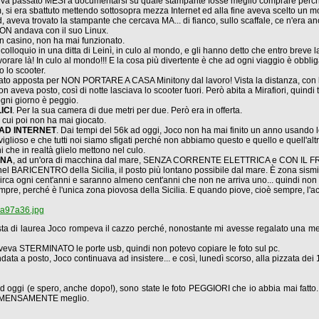
eva passato MESI a documentarsi su quale stampante fosse meglio comprare perché
si era sbattuto mettendo sottosopra mezza Internet ed alla fine aveva scelto un mode
 aveva trovato la stampante che cercava MA... di fianco, sullo scaffale, ce n'era an
N andava con il suo Linux.
n casino, non ha mai funzionato.
 colloquio in una ditta di Leinì, in culo al mondo, e gli hanno detto che entro breve 
 là! In culo al mondo!!! E la cosa più divertente è che ad ogni viaggio è obbligat
o lo scooter.
ato apposta per NON PORTARE A CASA Minitony dal lavoro! Vista la distanza, co
 aveva posto, così di notte lasciava lo scooter fuori. Però abita a Mirafiori, quindi
ogni giorno è peggio.
ICI
. Per la sua camera di due metri per due. Però era in offerta.
a cui poi non ha mai giocato.
 AD INTERNET
. Dai tempi del 56k ad oggi, Joco non ha mai finito un anno usando lo
viglioso e che tutti noi siamo sfigati perché non abbiamo questo e quello e quell'al
 che in realtà glielo mettono nel culo.
GNA
, ad un'ora di macchina dal mare, SENZA CORRENTE ELETTRICA e CON IL 
 nel BARICENTRO della Sicilia, il posto più lontano possibile dal mare. È zona sismic
ncirca ogni cent'anni e saranno almeno cent'anni che non ne arriva uno... quindi non
mpre, perché è l'unica zona piovosa della Sicilia. E quando piove, cioè sempre, 
lia97a36.jpg
ta di laurea Joco rompeva il cazzo perché, nonostante mi avesse regalato una mera
 aveva STERMINATO le porte usb, quindi non potevo copiare le foto sul pc.
ata a posto, Joco continuava ad insistere... e così, lunedì scorso, alla pizzata dei 10
o ad oggi (e spero, anche dopo!), sono state le foto PEGGIORI che io abbia mai fa
 IMMENSAMENTE meglio.