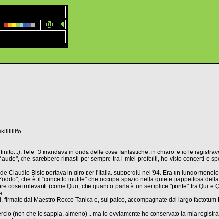
iiiiiiifo!
inito...), Tele+3 mandava in onda delle cose fantastiche, in chiaro, e io le registravo 
ude", che sarebbero rimasti per sempre tra i miei preferiti, ho visto concerti e spe
nde Claudio Bisio portava in giro per l'Italia, suppergiù nel '94. Era un lungo monolog
 "Zoddo", che è il "concetto inutile" che occupa spazio nella quiete pappettosa del
pre cose irrilevanti (come Quo, che quando parla è un semplice "ponte" tra Qui e Qu
e.
li, firmate dal Maestro Rocco Tanica e, sul palco, accompagnate dal largo factotu
cio (non che io sappia, almeno)... ma io ovviamente ho conservato la mia registrazio