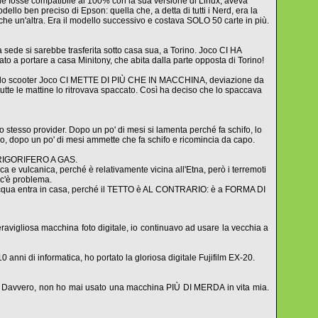
 fosse compatibile al 100% con la sua versione di Linux, aveva
llo ben preciso di Epson: quella che, a detta di tutti i Nerd, era la
che un'altra. Era il modello successivo e costava SOLO 50 carte in più.
la sede si sarebbe trasferita sotto casa sua, a Torino. Joco CI HA
o a portare a casa Minitony, che abita dalla parte opposta di Torino!
n lo scooter Joco CI METTE DI PIÙ CHE IN MACCHINA, deviazione da
 tutte le mattine lo ritrovava spaccato. Così ha deciso che lo spaccava
 stesso provider. Dopo un po' di mesi si lamenta perché fa schifo, lo
tro, dopo un po' di mesi ammette che fa schifo e ricomincia da capo.
FRIGORIFERO A GAS.
a e vulcanica, perché è relativamente vicina all'Etna, però i terremoti
 c'è problema.
l'acqua entra in casa, perché il TETTO è AL CONTRARIO: è a FORMA DI
vigliosa macchina foto digitale, io continuavo ad usare la vecchia a
 anni di informatica, ho portato la gloriosa digitale Fujifilm EX-20.
tto. Davvero, non ho mai usato una macchina PIÙ DI MERDA in vita mia.