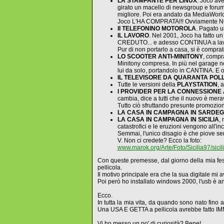
LA STAMPANTE PER LINUX
. Joco av
girato un macello di newsgroup e forum, 
migliore. Poi era andato da MediaWorld,
Joco L'HA COMPRATA!!! Ovviamente NO
Il TELEFONINO MOTOROLA
. Pagato u
IL LAVORO
. Nel 2001, Joco ha fatto un
CREDUTO... e adesso CONTINUA a lavorare
Pur di non portarlo a casa, si è comprat
LO SCOOTER ANTI-MINITONY
, compr
Minitony compresa. In più nel garage non
lui da solo, portandolo in CANTINA. E 
IL TELEVISORE DA QUARANTA POLL
Tutte le versioni della
PLAYSTATION
, 
I PROVIDER PER LA CONNESSIONE
cambia, dice a tutti che il nuovo è mera
Tutto ciò sfruttando presunte promozioni
LA CASA IN CAMPAGNA IN SARDE
LA CASA IN CAMPAGNA IN SICILIA
,
catastrofici e le eruzioni vengono all'i
Semmai, l'unico disagio è che piove se
V. Non ci credete? Ecco la foto:
www.marok.org/Arte/Foto/Sicilia97/sici
Con queste premesse, dal giorno della mia fes
pellicola.
Il motivo principale era che la sua digitale mi
Poi però ho installato windows 2000, l'usb è and
Ecco.
In tutta la mia vita, da quando sono nato fin
Una USA E GETTA a pellicola avrebbe fatto
Vi ho messo un po' di curiosità? Bene!