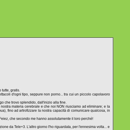
tutte, gratis.
ttacoli d'ogni tipo, seppure non porno... tra cui un piccolo capolavoro
o che trovo splendido, dall'inizio alla fine.
la nostra materia cerebrale e che noi NON riusciamo ad eliminare; e la
a), fino ad artrofizzare la nostra capacità di comunicare qualcosa, in
m Feiez, che secondo me hanno assolutamente il loro perché!
ne da Tele+3. L'altro giorno l'ho riguardata, per l'ennesima volta... e