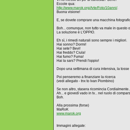
Eccole qua:
http://www.marok.org/Arte/Foto/10anni/
.
Buona visione!
E, se dovete comprare una macchina fotografica
Boh... comunque, non tutto va male in questo o
La soluzione è L'OPPIO.
Eh sì, i rimedi naturali sono sempre i migliori.
Hai sonno? Dormi!
Hai sete? Bevi!
Hai freddo? Ciula!
Hai fumo? Fuma!
Hai la sars? Prendi l'oppio!
Dopo una settimana di cura intensiva, la tosse 
Poi penseremo a finanziare la ricerca
(vedi allegato - tnx to Ivan Piombino)
Se non altro, stasera ricomincia Cordialmente..
Ah... e giovedì vado in tv... nel ruolo di comp
Boh.
Alla prossima (forse)
MaRoK
www.marok.org
Immagini allegate: