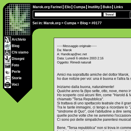
Marok.org
Farinei
Elio
Cumpa
Inutility
Buko
Links
Sei in:
Marok.org
>
Cumpa
>
Blog
> #0177
Archivio
Blog
-----Messaggio originale-----
Da: Marok
Chi siamo
A: Handicap@wc.net
Data: Lunedì 6 ottobre 2003 2:16
Disegni
Oggetto: Rimedi naturali
Foto
Perle
Amici ma soprattutto amiche del dottor Marok,
Storie
ho due notizie per voi: una è buona e l'altra fa ski
Voci
Iniziamo dalla buona, naturalmente!
Qualche anno fa (tipo sette, otto, nove, meno inf
Ho scoperto così alcuni film, come "Harold & Ma
chiamato "Tersa Repubblica".
Si trattava di uno spettacolo teatrale che il gra
Tra le tante immagini, ci tengo a ricordare lo
"sindrome di Quo", cioè l'abitudine a dire sem
quelle poche volte che ne avremmo l'occasion
Ci sono poi delle simpatiche parentesi musica
Bene, "Tersa repubblica" non si trova in commer