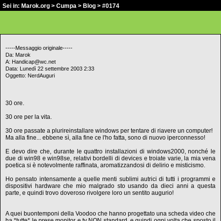
Sei in:
Marok.org
>
Cumpa
>
Blog
> #0174
-----Messaggio originale-----
Da: Marok
A: Handicap@wc.net
Data: Lunedì 22 settembre 2003 2:33
Oggetto: NerdAuguri
30 ore.
30 ore per la vita.
30 ore passate a plurireinstallare windows per tentare di riavere un computer!
Ma alla fine... ebbene sì, alla fine ce l'ho fatta, sono di nuovo iperconnesso!
E devo dire che, durante le quattro installazioni di windows2000, nonché le
due di win98 e win98se, relativi bordelli di devices e troiate varie, la mia vena
poetica si è notevolmente raffinata, aromatizzandosi di delirio e misticismo.
Ho pensato intensamente a quelle menti sublimi autrici di tutti i programmi e
dispositivi hardware che mio malgrado sto usando da dieci anni a questa
parte, e quindi trovo doveroso rivolgere loro un sentito augurio!
A quei buontemponi della Voodoo che hanno progettato una scheda video che
ha *tutte* le prese monitor e tv NON standard, e quindi ogni volta che sposto il