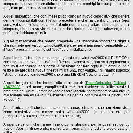
computer mi devo portare dietro un tubo spesso, semirigido e lungo due metri
(be', è un po' la storia della mia vita...)
A quei simpaticoni che ogni mese pubblicano un nuovo codec divx che genera
dei file incompatibili con i lettori precedenti e che ha dentro un virus (ops,
sorry, volevo dire "una cosa che l'utente non sa di installare, che fa piantare il
computer, che non va via manco con the cleaner, lavasoft e adaware, e che
però non si chiama virus"!).
A quei mattacchioni che hanno progettato una macchina fotografica digitale
che non solo non va con windows98, ma che non è nemmeno compatibile con
il *suo* programma fornito sul *suo* cd di installazione.
A quei burloni che mi hanno sempre giurato che windows2000 è il PIU' FICO e
che alle mie obiezioni: "Però mi dà errore svchost.exe, non va il copiaincolla,
non va il drag&drop, non basta la memoria per fare reply a un'email di solo
testo e se apro una nuova finestra mi dà SIZE non valido..." mi hanno risposto:
"Sì, è normale, è windows2000 che è una MERDA! Metti una patch..."
A quei tre genietti che hanno fatto le tre patch (
DcomBobulator
,
Fixblast
e
KB823980
- bel nome, complimenti!) che, per risolvere definitivamente il
problema del worm Blaster, devono essere lanciate *contemporaneamente* (e
ovviamente non esiste in tutta internet una pagina con tutte e tre le patch... fino
ad oggi! ;)).
A quei bricconcelli che hanno costruito un masterizzatore che non viene visto
come masterizzatore manco sotto windows2000, (e se non era per
Alcohol120% potevo fare che buttarlo nel cesso).
A quei cervelloni che hanno fissato come standard per le cuesheet dei cd
audio i 75esimi di secondo, mentre tutti i programmi di editing audio usano i
millesimi.