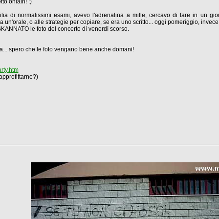
to onlain! :)
lia di normalissimi esami, avevo l'adrenalina a mille, cercavo di fare in un gi
un'orale, o alle strategie per copiare, se era uno scritto... oggi pomeriggio, invece
KANNATO le foto del concerto di venerdì scorso.
ta... spero che le foto vengano bene anche domani!
rty.htm
approfittarne?)