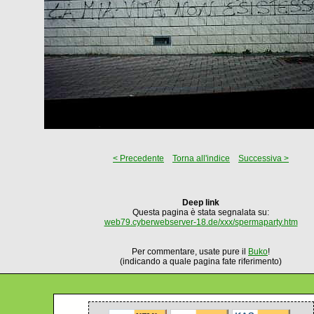
< Precedente
Torna all'indice
Successiva >
Deep link
Questa pagina è stata segnalata su:
web79.cyberwebserver-18.de/xxx/spermaparty.htm
Per commentare, usate pure il
Buko
!
(indicando a quale pagina fate riferimento)