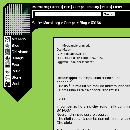
Marok.org
Farinei
Elio
Cumpa
Inutility
Buko
Links
Sei in:
Marok.org
>
Cumpa
>
Blog
> #0166
Archivio
Blog
-----Messaggio originale-----
Da: Marok
Chi siamo
A: Handicap@wc.net
Data: martedì 15 luglio 2003 2.23
Disegni
Oggetto: Idee per la festa?
Foto
Perle
Storie
Handicappati ma soprattutto handicappate,
ebbene sì!
Voci
Questa è la mia ultima mail da universitario fan
La prossima sarà da dottore fancazzista.
Forse.
In compenso ho visto che sono nella commissi
SKIFOSA.
Nessun'altra può essere peggio.
L'ho riletta poco fa perché non mi ricordavo a
Che gioia.