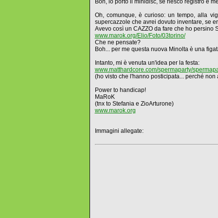
Boh, io porto il minidisc, se riesco registro e met
Oh, comunque, è curioso: un tempo, alla vigi
supercazzole che avrei dovuto inventare, se era 
Avevo così un CAZZO da fare che ho persino S
www.marok.org/Elio/Foto/03torino/
Che ne pensate?
Boh... per me questa nuova Minolta è una figa
Intanto, mi è venuta un'idea per la festa:
www.matthardcore.com/spermaparty/spermapa
(ho visto che l'hanno posticipata... perché non 
Power to handicap!
MaRoK
(tnx to Stefania e ZioArturone)
www.marok.org
Immagini allegate: